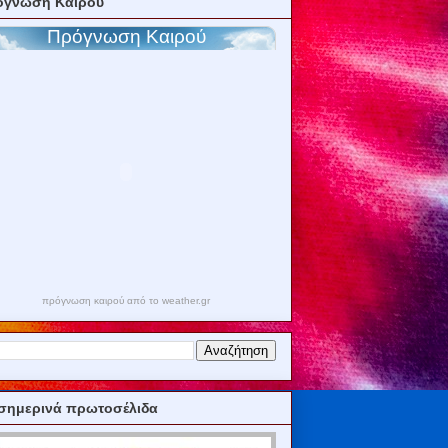
όγνωση Καιρού
πρόγνωση καιρού από το weather.gr
σημερινά πρωτοσέλιδα