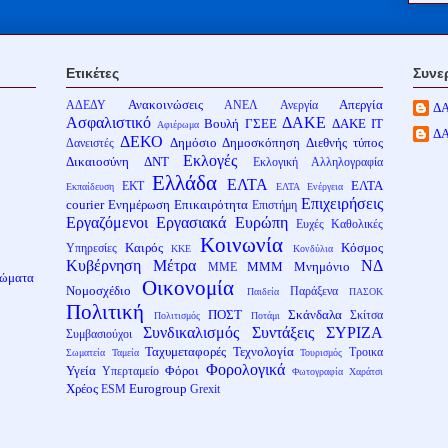
Ετικέτες
Συνε
Ανακοινώσεις
Απεργία
ΑΔΕΔΥ
ΑΝΕΛ
Ανεργία
Δ
Ασφαλιστικό
ΔΑΚΕ
Βουλή
ΓΣΕΕ
ΔΑΚΕ ΙΤ
Αφιέρωμα
Δ
ΔΕΚΟ
Δημόσιο
Δημοσκόπηση
Διεθνής τύπος
Δανειστές
Εκλογές
Δικαιοσύνη
ΔΝΤ
Εκλογική Αλληλογραφία
Ελλάδα
ΕΛΤΑ
ΕΛΤΑ
ΕΚΤ
Εκπαίδευση
ΕΛΤΑ Ενέργεια
Επιχειρήσεις
courier
Ενημέρωση
Επικαιρότητα
Επιστήμη
Εργαζόμενοι
Εργασιακά
Ευρώπη
Ευχές
Καθολικές
Κοινωνία
Καιρός
Κόσμος
Υπηρεσίες
ΚΚΕ
Κονδύλια
Κυβέρνηση
Μέτρα
ΝΔ
ΜΜΜ
Μνημόνιο
ΜΜΕ
λώματα
Οικονομία
Νομοσχέδιο
Παράξενα
Παιδεία
ΠΑΣΟΚ
Πολιτική
ΠΟΣΤ
Σκάνδαλα
Σκίτσα
Πολιτισμός
Ποτάμι
Συνδικαλισμός
Συντάξεις
ΣΥΡΙΖΑ
Συμβασιούχοι
Ταχυμεταφορές
Τεχνολογία
Τροικα
Σωματεία
Ταμεία
Τουρισμός
Φορολογικά
Υγεία
Φόροι
Υπερταμείο
Φωτογραφία
Χαράτσι
Χρέος
Eurogroup
ESM
Grexit