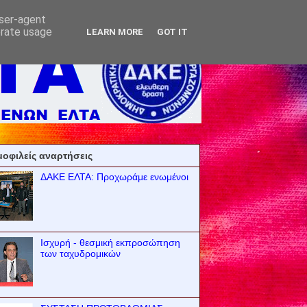
user-agent
erate usage
LEARN MORE
GOT IT
οφιλείς αναρτήσεις
ΔΑΚΕ ΕΛΤΑ: Προχωράμε ενωμένοι
Ισχυρή - θεσμική εκπροσώπηση
των ταχυδρομικών