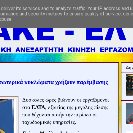
deliver its services and to analyze traffic. Your IP address and 
formance and security metrics to ensure quality of service, gen
abuse.
Δημ
 εσωτερικά κυκλώματα χρήζουν παρέμβασης
Δύσκολες ώρες βιώνουν οι εργαζόμενοι
στα
ΕΛΤΑ
, εξαιτίας της μεγάλης πίεσης
που δέχονται αυτήν την περίοδο οι
ταχυδρομικές υπηρεσίες.