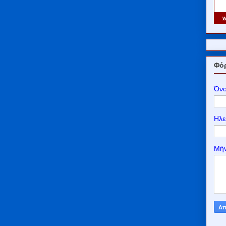
Φόρ
Όν
Ηλε
Μή