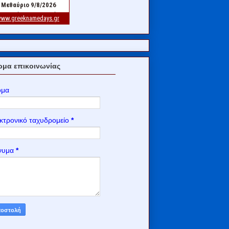
μα επικοινωνίας
ομα
κτρονικό ταχυδρομείο
*
νυμα
*