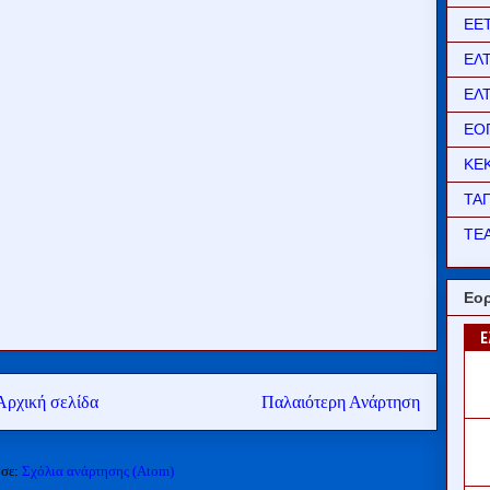
ΕΕ
ΕΛ
ΕΛ
ΕΟ
ΚΕ
ΤΑ
ΤΕΑ
Εορ
Αρχική σελίδα
Παλαιότερη Ανάρτηση
 σε:
Σχόλια ανάρτησης (Atom)