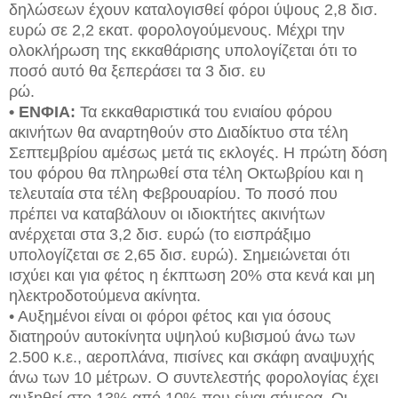
δηλώσεων έχουν καταλογισθεί φόροι ύψους 2,8 δισ.
ευρώ σε 2,2 εκατ. φορολογούμενους. Μέχρι την
ολοκλήρωση της εκκαθάρισης υπολογίζεται ότι το
ποσό αυτό θα ξεπεράσει τα 3 δισ. ευ
ρώ.
• ΕΝΦΙΑ:
Τα εκκαθαριστικά του ενιαίου φόρου
ακινήτων θα αναρτηθούν στο Διαδίκτυο στα τέλη
Σεπτεμβρίου αμέσως μετά τις εκλογές. Η πρώτη δόση
του φόρου θα πληρωθεί στα τέλη Οκτωβρίου και η
τελευταία στα τέλη Φεβρουαρίου. Το ποσό που
πρέπει να καταβάλουν οι ιδιοκτήτες ακινήτων
ανέρχεται στα 3,2 δισ. ευρώ (το εισπράξιμο
υπολογίζεται σε 2,65 δισ. ευρώ). Σημειώνεται ότι
ισχύει και για φέτος η έκπτωση 20% στα κενά και μη
ηλεκτροδοτούμενα ακίνητα.
• Αυξημένοι είναι οι φόροι φέτος και για όσους
διατηρούν αυτοκίνητα υψηλού κυβισμού άνω των
2.500 κ.ε., αεροπλάνα, πισίνες και σκάφη αναψυχής
άνω των 10 μέτρων. Ο συντελεστής φορολογίας έχει
αυξηθεί στο 13% από 10% που είναι σήμερα. Οι