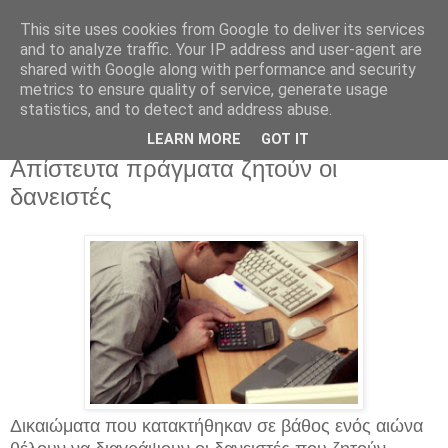
This site uses cookies from Google to deliver its services
and to analyze traffic. Your IP address and user-agent are
shared with Google along with performance and security
metrics to ensure quality of service, generate usage
statistics, and to detect and address abuse.
Τρίτη 14 Ιουνίου 2016
Ξεχάστε τους μισθούς που ξέρατε!
LEARN MORE
GOT IT
Απίστευτα πράγματα ζητούν οι
δανειστές
Δικαιώματα που κατακτήθηκαν σε βάθος ενός αιώνα