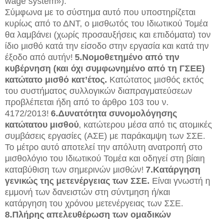
wage system»).
Σύμφωνα με το σύστημα αυτό που υποστηρίζεται
κυρίως από το ΔΝΤ, ο μισθωτός του Ιδιωτικού Τομέα
θα λαμβάνει (χωρίς προσαυξήσεις και επιδόματα) τον
ίδιο μισθό κατά την είσοδο στην εργασία και κατά την
έξοδο από αυτήν!
5.Νομοθετημένο από την
κυβέρνηση (και όχι συμφωνημένο από τη ΓΣΕΕ)
κατώτατο μισθό κατ’έτος.
Κατώτατος μισθός εκτός
του συστήματος συλλογικών διαπραγματεύσεων
προβλέπεται ήδη από το άρθρο 103 του ν.
4172/2013!
6.Δυνατότητα συνομολόγησης
κατώτατου μισθού
, κατώτερου μέσα από τις ατομικές
συμβάσεις εργασίες (ΑΣΕ) με παράκαμψη των ΣΣΕ.
Το μέτρο αυτό αποτελεί την απόλυτη ανατροπή στο
μισθολόγιο του Ιδιωτικού Τομέα και οδηγεί στη βίαιη
καταβύθιση των σημερινών μισθών!
7.Κατάργηση
γενικώς της μετενέργειας των ΣΣΕ.
Είναι γνωστή η
εμμονή των δανειστών στη σύντμηση ή/και
κατάργηση του χρόνου μετενέργειας των ΣΣΕ.
8.Πλήρης απελευθέρωση των ομαδικών