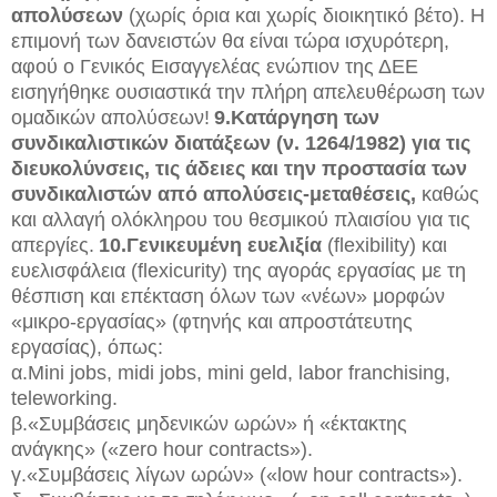
απολύσεων
(χωρίς όρια και χωρίς διοικητικό βέτο). Η
επιμονή των δανειστών θα είναι τώρα ισχυρότερη,
αφού ο Γενικός Εισαγγελέας ενώπιον της ΔΕΕ
εισηγήθηκε ουσιαστικά την πλήρη απελευθέρωση των
ομαδικών απολύσεων!
9.Κατάργηση των
συνδικαλιστικών διατάξεων (ν. 1264/1982) για τις
διευκολύνσεις, τις άδειες και την προστασία των
συνδικαλιστών από απολύσεις-μεταθέσεις,
καθώς
και αλλαγή ολόκληρου του θεσμικού πλαισίου για τις
απεργίες.
10.Γενικευμένη ευελιξία
(flexibility) και
ευελισφάλεια (flexicurity) της αγοράς εργασίας με τη
θέσπιση και επέκταση όλων των «νέων» μορφών
«μικρο-εργασίας» (φτηνής και απροστάτευτης
εργασίας), όπως:
α.Mini jobs, midi jobs, mini geld, labor franchising,
teleworking.
β.«Συμβάσεις μηδενικών ωρών» ή «έκτακτης
ανάγκης» («zero hour contracts»).
γ.«Συμβάσεις λίγων ωρών» («low hour contracts»).