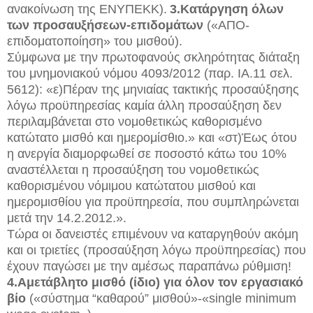
ανακοίνωση της ΕΝΥΠΕΚΚ).
3.Κατάργηση όλων
των προσαυξήσεων-επιδομάτων
(«ΑΠΟ-
επιδοματοποίηση» του μισθού).
Σύμφωνα με την πρωτοφανούς σκληρότητας διάταξη
του μνημονιακού νόμου 4093/2012 (παρ. ΙΑ.11 σελ.
5612): «ε)Πέραν της μηνιαίας τακτικής προσαύξησης
λόγω προϋπηρεσίας καμία άλλη προσαύξηση δεν
περιλαμβάνεται στο νομοθετικώς καθορισμένο
κατώτατο μισθό και ημερομίσθιο.» και «στ)Έως ότου
η ανεργία διαμορφωθεί σε ποσοστό κάτω του 10%
αναστέλλεται η προσαύξηση του νομοθετικώς
καθορισμένου νόμιμου κατώτατου μισθού και
ημερομισθίου για προϋπηρεσία, που συμπληρώνεται
μετά την 14.2.2012.».
Τώρα οι δανειστές επιμένουν να καταργηθούν ακόμη
και οι τριετίες (προσαύξηση λόγω προϋπηρεσίας) που
έχουν παγώσει με την αμέσως παραπάνω ρύθμιση!
4.Αμετάβλητο μισθό (ίδιο) για όλον τον εργασιακό
βίο
(«σύστημα “καθαρού” μισθού»-«single minimum