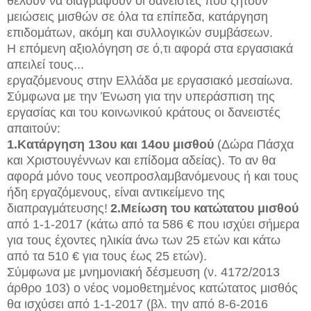
θέλουν να διαγράψουν οι δανειστές που ζητούν
μειώσεις μισθών σε όλα τα επίπεδα, κατάργηση
επιδομάτων, ακόμη και συλλογικών συμβάσεων.
Η επόμενη αξιολόγηση σε ό,τι αφορά στα εργασιακά
απειλεί τους...
εργαζόμενους στην Ελλάδα με εργασιακό μεσαίωνα.
Σύμφωνα με την Ένωση για την υπεράσπιση της
εργασίας και του κοινωνικού κράτους οι δανειστές
απαιτούν:
1.Κατάργηση 13ου και 14ου μισθού
(Δώρα Πάσχα
και Χριστουγέννων και επίδομα αδείας). Το αν θα
αφορά μόνο τους νεοπροσλαμβανόμενους ή και τους
ήδη εργαζόμενους, είναι αντικείμενο της
διαπραγμάτευσης!
2.Μείωση του κατώτατου μισθού
από 1-1-2017 (κάτω από τα 586 € που ισχύει σήμερα
για τους έχοντες ηλικία άνω των 25 ετών και κάτω
από τα 510 € για τους έως 25 ετών).
Σύμφωνα με μνημονιακή δέσμευση (ν. 4172/2013
άρθρο 103) ο νέος νομοθετημένος κατώτατος μισθός
θα ισχύσει από 1-1-2017 (βλ. την από 8-6-2016