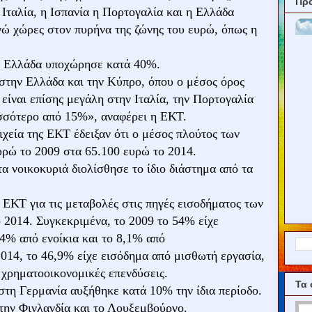
Πρ
Ιταλία, η Ισπανία η Πορτογαλία και η Ελλάδα
νώ χώρες στον πυρήνα της ζώνης του ευρώ, όπως η
ε Ελλάδα υποχώρησε κατά 40%.
 στην Ελλάδα και την Κύπρο, όπου ο μέσος όρος
ίναι επίσης μεγάλη στην Ιταλία, την Πορτογαλία
ισσότερο από 15%», αναφέρει η ΕΚΤ.
ιχεία της ΕΚΤ έδειξαν ότι ο μέσος πλούτος των
υρώ το 2009 στα 65.100 ευρώ το 2014.
τα νοικοκυριά διολίσθησε το ίδιο διάστημα από τα
ς ΕΚΤ για τις μεταβολές στις πηγές εισοδήματος των
 2014. Συγκεκριμένα, το 2009 το 54% είχε
,4% από ενοίκια και το 8,1% από
2014, το 46,9% είχε εισόδημα από μισθωτή εργασία,
 χρηματοοικονομικές επενδύσεις.
Τα 
στη Γερμανία αυξήθηκε κατά 10% την ίδια περίοδο.
την Φινλανδία και το Λουξεμβούργο.