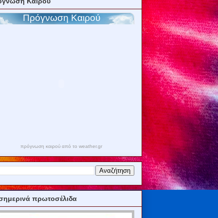
όγνωση Καιρού
πρόγνωση καιρού από το weather.gr
σημερινά πρωτοσέλιδα