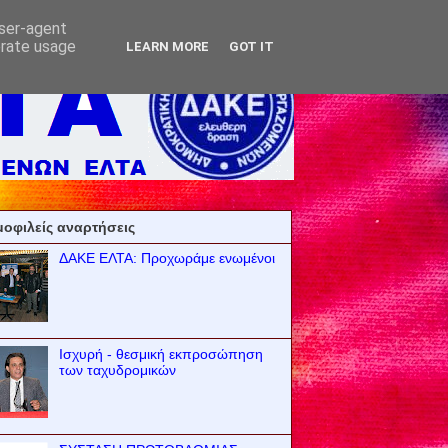
user-agent
erate usage
LEARN MORE
GOT IT
οφιλείς αναρτήσεις
ΔΑΚΕ ΕΛΤΑ: Προχωράμε ενωμένοι
Ισχυρή - θεσμική εκπροσώπηση
των ταχυδρομικών