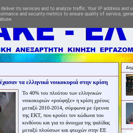
deliver its services and to analyze traffic. Your IP address and 
formance and security metrics to ensure quality of service, gen
abuse.
Δημ
έχασαν τα ελληνικά νοικοκυριά στην κρίση
Το 40% του πλούτου των ελληνικών
νοικοκυριών «ρούφηξε» η κρίση χρέους
μεταξύ 2010-2014, σύμφωνα με έρευνα
της ΕΚΤ, που κρούει τον κώδωνα του
κινδύνου και για το άνοιγμα της ψαλίδας
μεταξύ πλούσιων και φτωχών στην ΕΕ