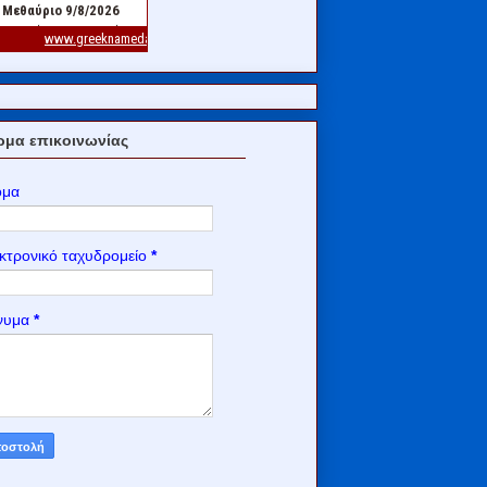
μα επικοινωνίας
ομα
κτρονικό ταχυδρομείο
*
νυμα
*