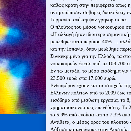
καθώς κράτη στην περιφέρεια όπως η 
αντιμετώπισαν σοβαρές δυσκολίες, ε
Γερμανία, ανέκαμψαν γρηγορότερα.
Ο πλούτος του μέσου νοικοκυριού σ
«Η αλλαγή ήταν ιδιαίτερα σημαντική
μειώθηκε κατά περίπου 40% … αλλά ε
και την Ισπανία, όπου μειώθηκε περ
Συγκεκριμένα για την Ελλάδα, τα στο
νοικοκυριών έπεσε από τα 108.700 ε
Εν τω μεταξύ, το μέσο εισόδημα για 
23.500 ευρώ στα 17.600 ευρώ.
Ενδιαφέρον έχουν και τα στοιχεία τη
Ελλήνων πολιτών από το 2009 έως το
εισόδημα από μισθωτή εργασία, το 8
χρηματοοικονομικές επενδύσεις. Το 
το 5,9% από ενοίκια και το 7,3% από
Αντίθετα, ο μέσος όρος του πλούτου 
Αύξηση καταγράφηκε στην Αυστρία, 