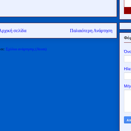
Αρχική σελίδα
Παλαιότερη Ανάρτηση
Φόρ
 σε:
Σχόλια ανάρτησης (Atom)
Όν
Ηλε
Μή