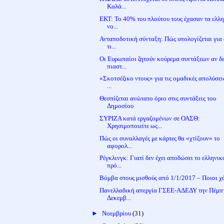
Καλά...
ΕΚΤ: Το 40% του πλούτου τους έχασαν τα ελλ
νο...
Ανταποδοτική σύνταξη: Πώς υπολογίζεται για 
τι...
Οι Ευρωπαίοι ζητούν κούρεμα συντάξεων αν δ
πιαστ...
«Σκοτσέζικο ντους» για τις ομαδικές απολύσει
...
Θεσπίζεται ανώτατο όριο στις συντάξεις του
Δημοσίου
ΣΥΡΙΖΑ κατά εργαζομένων σε ΟΑΣΘ:
Χρησιμοποιείτε ως...
Πώς οι συναλλαγές με κάρτες θα «χτίζουν» το
αφορολ...
Ρέγκλινγκ: Γιατί δεν έχει αποδώσει το ελληνικ
πρό...
Βόμβα στους μισθούς από 1/1/2017 – Ποιοι χ
Πανελλαδική απεργία ΓΣΕΕ-ΑΔΕΔΥ την Πέμπ
Δεκεμβ...
►
Νοεμβρίου
(31)