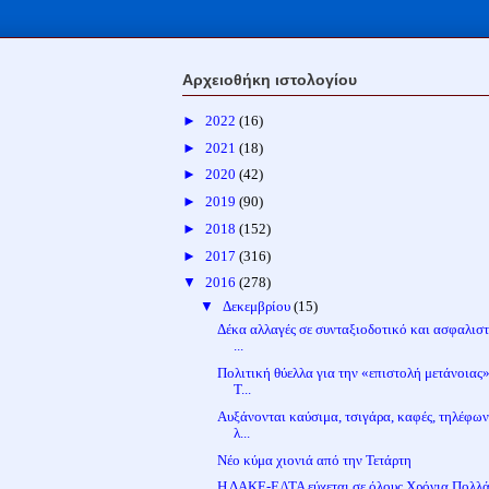
Αρχειοθήκη ιστολογίου
►
2022
(16)
►
2021
(18)
►
2020
(42)
►
2019
(90)
►
2018
(152)
►
2017
(316)
▼
2016
(278)
▼
Δεκεμβρίου
(15)
Δέκα αλλαγές σε συνταξιοδοτικό και ασφαλιστ
...
Πολιτική θύελλα για την «επιστολή μετάνοιας»
Τ...
Αυξάνονται καύσιμα, τσιγάρα, καφές, τηλέφων
λ...
Νέο κύμα χιονιά από την Τετάρτη
Η ΔΑΚΕ-ΕΛΤΑ εύχεται σε όλους Χρόνια Πολλά