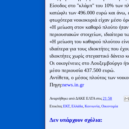
Είσοδος στο "κλάμπ" του 10% των πλ
κατώφλι των 496.000 ευρώ και άνω, ε
φτωχότερα νοικοκυριά είχαν μέσο όρο
«Η μείωση στον καθαρό πλούτο ήταν
περιουσιακών στοιχείων, ιδιαίτερα τ
«Η μείωση του καθαρού πλούτου είνα
ιδιαίτερα για τους ιδιοκτήτες που έχο
ιδιοκτήτες χωρίς στεγαστικό δάνειο κ
Οι οικογένειες στο Λουξεμβούργο ήτ
μέσο περιουσία 437.500 ευρώ.
Αντίθετα, ο μέσος πλούτος των νοικο
Πηγη:
news.in.gr
Αναρτήθηκε από
ΔΑΚΕ ΕΛΤΑ
στις
21:58
Ετικέτες
ΕΚΤ
,
Ελλάδα
,
Κοινωνία
,
Οικονομία
Δεν υπάρχουν σχόλια: