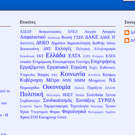
Ετικέτες
Συνε
Ανακοινώσεις
Απεργία
ΑΔΕΔΥ
ΑΝΕΛ
Ανεργία
Δ
Ασφαλιστικό
ΔΑΚΕ
Βουλή
ΓΣΕΕ
ΔΑΚΕ ΙΤ
Αφιέρωμα
Δ
ΔΕΚΟ
Δημόσιο
Δημοσκόπηση
Διεθνής τύπος
Δανειστές
Εκλογές
Δικαιοσύνη
ΔΝΤ
Εκλογική Αλληλογραφία
Ελλάδα
ΕΛΤΑ
ΕΛΤΑ
ΕΚΤ
Εκπαίδευση
ΕΛΤΑ Ενέργεια
Επιχειρήσεις
courier
Ενημέρωση
Επικαιρότητα
Επιστήμη
Εργαζόμενοι
Εργασιακά
Ευρώπη
Ευχές
Καθολικές
Κοινωνία
Καιρός
Κόσμος
Υπηρεσίες
ΚΚΕ
Κονδύλια
Κυβέρνηση
Μέτρα
ΝΔ
ΜΜΜ
Μνημόνιο
ΜΜΕ
Οικονομία
Νομοσχέδιο
Παράξενα
Παιδεία
ΠΑΣΟΚ
ικό το
Πολιτική
ΠΟΣΤ
Σκάνδαλα
Σκίτσα
Πολιτισμός
Ποτάμι
Συνδικαλισμός
Συντάξεις
ΣΥΡΙΖΑ
Συμβασιούχοι
 του
Ταχυμεταφορές
Τεχνολογία
Τροικα
Σωματεία
Ταμεία
Τουρισμός
Φορολογικά
Υγεία
Φόροι
Υπερταμείο
Φωτογραφία
Χαράτσι
ο - Η
Χρέος
Eurogroup
ESM
Grexit
 και