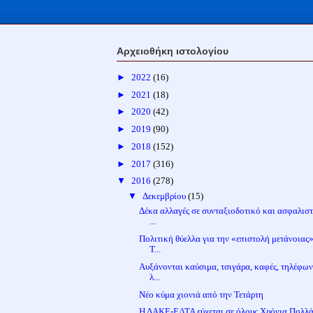
Αρχειοθήκη ιστολογίου
►
2022
(16)
►
2021
(18)
►
2020
(42)
►
2019
(90)
►
2018
(152)
►
2017
(316)
▼
2016
(278)
▼
Δεκεμβρίου
(15)
Δέκα αλλαγές σε συνταξιοδοτικό και ασφαλιστ
...
Πολιτική θύελλα για την «επιστολή μετάνοιας»
Τ...
Αυξάνονται καύσιμα, τσιγάρα, καφές, τηλέφων
λ...
Νέο κύμα χιονιά από την Τετάρτη
Η ΔΑΚΕ-ΕΛΤΑ εύχεται σε όλους Χρόνια Πολλά