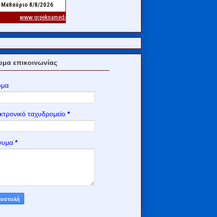
μα επικοινωνίας
ομα
κτρονικό ταχυδρομείο
*
νυμα
*