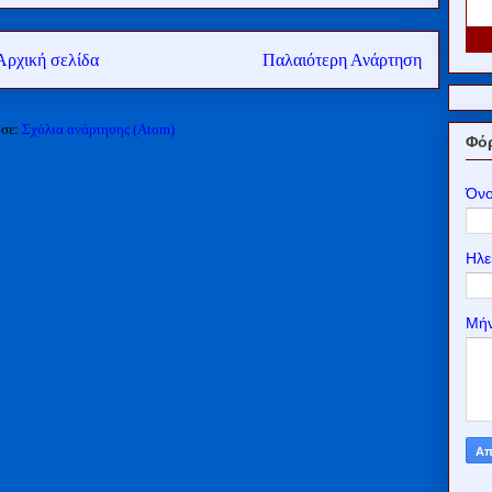
Αρχική σελίδα
Παλαιότερη Ανάρτηση
 σε:
Σχόλια ανάρτησης (Atom)
Φόρ
Όν
Ηλε
Μή