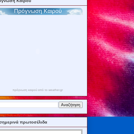
όγνωση Καιρού
πρόγνωση καιρού από το weather.gr
σημερινά πρωτοσέλιδα