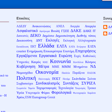
Ετικέτες
Συνε
Ανακοινώσεις
Απεργία
ΑΔΕΔΥ
ΑΝΕΛ
Ανεργία
Δ
Ασφαλιστικό
ΔΑΚΕ
Βουλή
ΓΣΕΕ
ΔΑΚΕ ΙΤ
Αφιέρωμα
Δ
ΔΕΚΟ
Δημόσιο
Δημοσκόπηση
Διεθνής τύπος
Δανειστές
Εκλογές
Δικαιοσύνη
ΔΝΤ
Εκλογική Αλληλογραφία
Ελλάδα
ΕΛΤΑ
ΕΛΤΑ
ΕΚΤ
Εκπαίδευση
ΕΛΤΑ Ενέργεια
Επιχειρήσεις
courier
Ενημέρωση
Επικαιρότητα
Επιστήμη
Εργαζόμενοι
Εργασιακά
Ευρώπη
Ευχές
Καθολικές
Κοινωνία
Καιρός
Κόσμος
Υπηρεσίες
ΚΚΕ
Κονδύλια
Κυβέρνηση
Μέτρα
ΝΔ
ΜΜΜ
Μνημόνιο
ΜΜΕ
Οικονομία
Νομοσχέδιο
Παράξενα
Παιδεία
ΠΑΣΟΚ
ικό το
Πολιτική
ΠΟΣΤ
Σκάνδαλα
Σκίτσα
Πολιτισμός
Ποτάμι
Συνδικαλισμός
Συντάξεις
ΣΥΡΙΖΑ
Συμβασιούχοι
 του
Ταχυμεταφορές
Τεχνολογία
Τροικα
Σωματεία
Ταμεία
Τουρισμός
Φορολογικά
Υγεία
Φόροι
Υπερταμείο
Φωτογραφία
Χαράτσι
ο - Η
Χρέος
Eurogroup
ESM
Grexit
 και