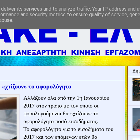
deliver its services and to analyze traffic. Your IP address and 
formance and security metrics to ensure quality of service, gen
abuse.
Δημ
 «χτίζουν» το αφορολόγητο
Aλλάζουν όλα από την 1η Ιανουαρίου
2017 στον τρόπο με τον οποίο οι
φορολογούμενοι θα «χτίζουν» το
αφορολόγητο ποσό εισοδήματος.
Το αφορολόγητο για τα εισοδήματα του
2017 και των επόμενων ετών θα