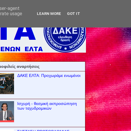
user-agent
erate usage
LEARN MORE
GOT IT
οφιλείς αναρτήσεις
ΔΑΚΕ ΕΛΤΑ: Προχωράμε ενωμένοι
Ισχυρή - θεσμική εκπροσώπηση
των ταχυδρομικών