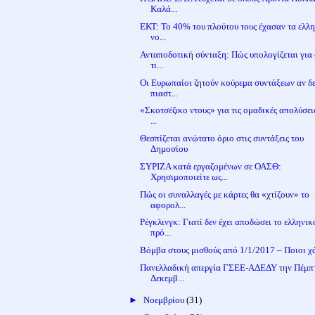
Καλά...
ΕΚΤ: Το 40% του πλούτου τους έχασαν τα ελλ
νο...
Ανταποδοτική σύνταξη: Πώς υπολογίζεται για 
τι...
Οι Ευρωπαίοι ζητούν κούρεμα συντάξεων αν δ
πιαστ...
«Σκοτσέζικο ντους» για τις ομαδικές απολύσει
...
Θεσπίζεται ανώτατο όριο στις συντάξεις του
Δημοσίου
ΣΥΡΙΖΑ κατά εργαζομένων σε ΟΑΣΘ:
Χρησιμοποιείτε ως...
Πώς οι συναλλαγές με κάρτες θα «χτίζουν» το
αφορολ...
Ρέγκλινγκ: Γιατί δεν έχει αποδώσει το ελληνικ
πρό...
Βόμβα στους μισθούς από 1/1/2017 – Ποιοι χ
Πανελλαδική απεργία ΓΣΕΕ-ΑΔΕΔΥ την Πέμπ
Δεκεμβ...
►
Νοεμβρίου
(31)