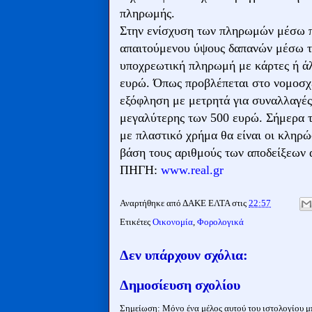
πληρωμής.
Στην ενίσχυση των πληρωμών μέσω π
απαιτούμενου ύψους δαπανών μέσω τη
υποχρεωτική πληρωμή με κάρτες ή ά
ευρώ. Όπως προβλέπεται στο νομοσχέδ
εξόφληση με μετρητά για συναλλαγές
μεγαλύτερης των 500 ευρώ. Σήμερα το
με πλαστικό χρήμα θα είναι οι κληρώ
βάση τους αριθμούς των αποδείξεων 
ΠΗΓΗ:
www.real.gr
Αναρτήθηκε από
ΔΑΚΕ ΕΛΤΑ
στις
22:57
Ετικέτες
Οικονομία
,
Φορολογικά
Δεν υπάρχουν σχόλια:
Δημοσίευση σχολίου
Σημείωση: Μόνο ένα μέλος αυτού του ιστολογίου μπ