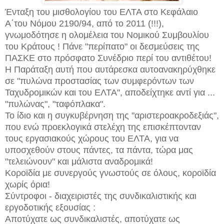
Ένταξη του μισθολογίου του ΕΛΤΑ στο Κεφάλαιο
Α΄του Νόμου 2190/94, από το 2011 (!!!),
γνωμοδότησε η ολομέλεια του Νομικού Συμβουλίου
του Κράτους ! Πάνε "περίπατο" οι δεσμεύσεις της
ΠΑΣΚΕ σ
το πρόσφατο Συνέδριο περί του αντιθέτου!
Η Παράταξη αυτή που αυτάρεσκα αυτοανακηρύχθηκε
σε "πυλώνα προστασίας των συμφερόντων των
Ταχυδρομικών και του ΕΛΤΑ", αποδείχτηκε αντί για ...
"πυλώνας", "ταφόπλακα".
Το ίδιο και η συγκυβέρνηση της "αριστεροακροδεξιάς",
που ενώ προεκλογικά στελέχη της επισκέπτονταν
τους εργασιακούς χώρους του ΕΛΤΑ, για να
υποσχεθούν στους πάντες, τα πάντα, τώρα μας
"τελειώνουν" και μάλιστα αναδρομικά!
Κοροϊδία με συνεργούς γνωστούς σε όλους, κοροϊδία
χωρίς όρια!
Σύντροφοι - διαχειριστές της συνδικαλιστικής και
εργοδοτικής εξουσίας :
Αποτύχατε ως συνδικαλιστές, αποτύχατε ως