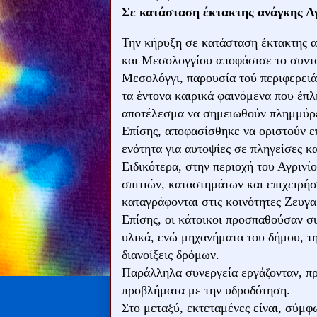
Σε κατάσταση έκτακτης ανάγκης Αγ
Την κήρυξη σε κατάσταση έκτακτης α
και Μεσολογγίου αποφάσισε το συντ
Μεσολόγγι, παρουσία τού περιφερει
τα έντονα καιρικά φαινόμενα που έπλ
αποτέλεσμα να σημειωθούν πλημμύρε
Επίσης, αποφασίσθηκε να οριστούν επ
ενότητα για αυτοψίες σε πληγείσες κα
Ειδικότερα, στην περιοχή του Αγρινί
σπιτιών, καταστημάτων και επιχειρή
καταγράφονται στις κοινότητες Ζευγ
Επίσης, οι κάτοικοι προσπαθούσαν σ
υλικά, ενώ μηχανήματα του δήμου, τ
διανοίξεις δρόμων.
Παράλληλα συνεργεία εργάζονταν, π
προβλήματα με την υδροδότηση.
Στο μεταξύ, εκτεταμένες είναι, σύμ