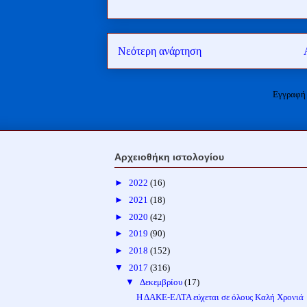
Νεότερη ανάρτηση
Εγγραφή
Αρχειοθήκη ιστολογίου
►
2022
(16)
►
2021
(18)
►
2020
(42)
►
2019
(90)
►
2018
(152)
▼
2017
(316)
▼
Δεκεμβρίου
(17)
Η ΔΑΚΕ-ΕΛΤΑ εύχεται σε όλους Καλή Χρονιά