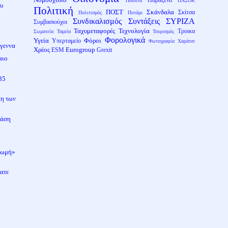
Παράξενα
Παιδεία
ΠΑΣΟΚ
ου
Πολιτική
ΠΟΣΤ
Σκάνδαλα
Σκίτσα
Πολιτισμός
Ποτάμι
Συνδικαλισμός
Συντάξεις
ΣΥΡΙΖΑ
Συμβασιούχοι
Ταχυμεταφορές
Τεχνολογία
Τροικα
Σωματεία
Ταμεία
Τουρισμός
Φορολογικά
Υγεία
Φόροι
Υπερταμείο
Φωτογραφία
Χαράτσι
ύγεννα
Χρέος
Eurogroup
ESM
Grexit
αιο
35
ξη των
τάση
 «ωμή»
ατε