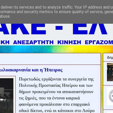
deliver its services and to analyze traffic. Your IP address and 
formance and security metrics to ensure quality of service, gen
abuse.
Δημ
τωλοακαρνανία και η Ήπειρος
Πυρετωδώς εργάζονται τα συνεργεία της
Πολιτικής Προστασίας Ηπείρου και των
δήμων προκειμένου να αποκαταστήσουν
τις ζημιές, που τα έντονα καιρικά
φαινόμενα προκάλεσαν στο επαρχιακό
οδικό δίκτυο, ενώ οι κάτοικοι στο Λούρο