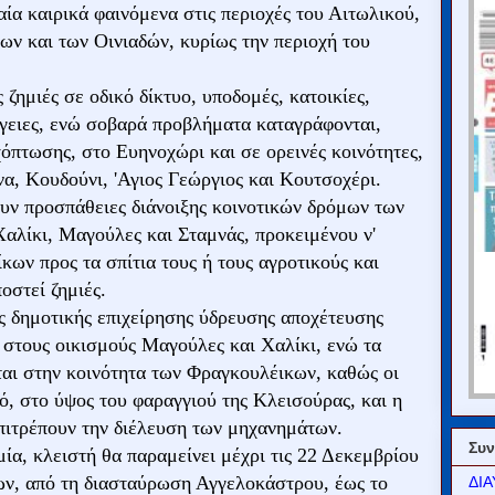
ία καιρικά φαινόμενα στις περιοχές του Αιτωλικού,
ν και των Οινιαδών, κυρίως την περιοχή του
ζημιές σε οδικό δίκτυο, υποδομές, κατοικίες,
ργειες, ενώ σοβαρά προβλήματα καταγράφονται,
όπτωσης, στο Ευηνοχώρι και σε ορεινές κοινότητες,
α, Κουδούνι, 'Αγιος Γεώργιος και Κουτσοχέρι.
υν προσπάθειες διάνοιξης κοινοτικών δρόμων των
αλίκι, Μαγούλες και Σταμνάς, προκειμένου ν'
ων προς τα σπίτια τους ή τους αγροτικούς και
οστεί ζημιές.
ης δημοτικής επιχείρησης ύδρευσης αποχέτευσης
 στους οικισμούς Μαγούλες και Χαλίκι, ενώ τα
αι στην κοινότητα των Φραγκουλέικων, καθώς οι
ό, στο ύψος του φαραγγιού της Κλεισούρας, και η
πιτρέπουν την διέλευση των μηχανημάτων.
Συν
ία, κλειστή θα παραμείνει μέχρι τις 22 Δεκεμβρίου
νων, από τη διασταύρωση Αγγελοκάστρου, έως το
ΔΙΑ