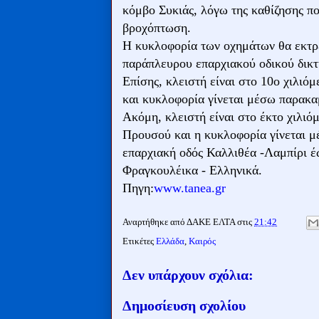
κόμβο Συκιάς, λόγω της καθίζησης π
βροχόπτωση.
Η κυκλοφορία των οχημάτων θα εκτρέπ
παράπλευρου επαρχιακού οδικού δικτ
Επίσης, κλειστή είναι στο 10ο χιλι
και κυκλοφορία γίνεται μέσω παρακα
Ακόμη, κλειστή είναι στο έκτο χιλιό
Προυσού και η κυκλοφορία γίνεται μ
επαρχιακή οδός Καλλιθέα -Λαμπίρι έω
Φραγκουλέικα - Ελληνικά.
Πηγη:
www.tanea.gr
Αναρτήθηκε από
ΔΑΚΕ ΕΛΤΑ
στις
21:42
Ετικέτες
Ελλάδα
,
Καιρός
Δεν υπάρχουν σχόλια:
Δημοσίευση σχολίου