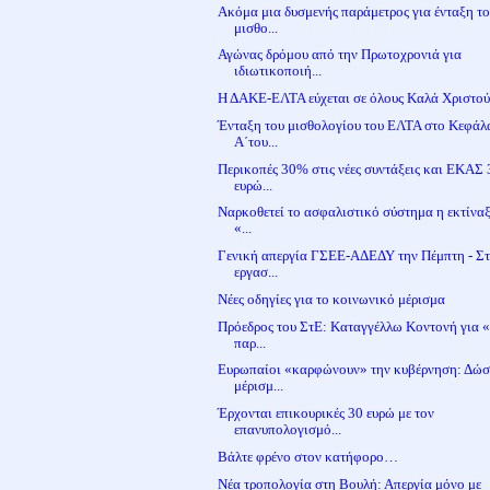
Ακόμα μια δυσμενής παράμετρος για ένταξη τ
μισθο...
Αγώνας δρόμου από την Πρωτοχρονιά για
ιδιωτικοποιή...
Η ΔΑΚΕ-ΕΛΤΑ εύχεται σε όλους Καλά Χριστο
Ένταξη του μισθολογίου του ΕΛΤΑ στο Κεφάλ
Α΄του...
Περικοπές 30% στις νέες συντάξεις και ΕΚΑΣ 
ευρώ...
Ναρκοθετεί το ασφαλιστικό σύστημα η εκτίνα
«...
Γενική απεργία ΓΣΕΕ-ΑΔΕΔΥ την Πέμπτη - Σ
εργασ...
Νέες οδηγίες για το κοινωνικό μέρισμα
Πρόεδρος του ΣτΕ: Καταγγέλλω Κοντονή για
παρ...
Ευρωπαίοι «καρφώνουν» την κυβέρνηση: Δώσ
μέρισμ...
Έρχονται επικουρικές 30 ευρώ με τον
επανυπολογισμό...
Bάλτε φρένο στον κατήφορo…
Νέα τροπολογία στη Βουλή: Απεργία μόνο με