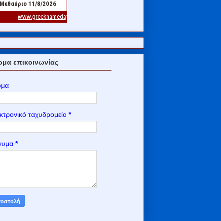
μα επικοινωνίας
ομα
κτρονικό ταχυδρομείο
*
νυμα
*