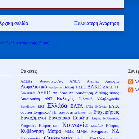
Αρχική σελίδα
Παλαιότερη Ανάρτηση
 σε:
Σχόλια ανάρτησης (Atom)
Ετικέτες
Συνε
Ανακοινώσεις
Απεργία
ΑΔΕΔΥ
ΑΝΕΛ
Ανεργία
Δ
Ασφαλιστικό
ΔΑΚΕ
Βουλή
ΓΣΕΕ
ΔΑΚΕ ΙΤ
Αφιέρωμα
Δ
ΔΕΚΟ
Δημόσιο
Δημοσκόπηση
Διεθνής τύπος
Δανειστές
Εκλογές
Δικαιοσύνη
ΔΝΤ
Εκλογική Αλληλογραφία
Ελλάδα
ΕΛΤΑ
ΕΛΤΑ
ΕΚΤ
Εκπαίδευση
ΕΛΤΑ Ενέργεια
Επιχειρήσεις
courier
Ενημέρωση
Επικαιρότητα
Επιστήμη
Εργαζόμενοι
Εργασιακά
Ευρώπη
Ευχές
Καθολικές
Κοινωνία
Καιρός
Κόσμος
Υπηρεσίες
ΚΚΕ
Κονδύλια
Κυβέρνηση
Μέτρα
ΝΔ
ΜΜΜ
Μνημόνιο
ΜΜΕ
Οικονομία
Νομοσχέδιο