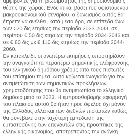
αμφιβολίες για τη βιωσιμότητας της δημοσιονομικής
θέσης της χώρας. Ενδεικτικά, βάσει του υφιστάμενου
μακροοικονομικού σεναρίου, ο δανεισμός αυτός θα
έπρεπε να ανέλθει, κατά μέσο όρο, σε επίπεδα άνω
των €20 δις ετησίως την περίοδο 2023-2033, σε
περίπου € 50 δις ετησίως την περίοδο 2034-2043 και
σε € 80 δις με € 110 δις ετησίως την περίοδο 2044-
2060.
Εν κατακλείδι, οι ανωτέρω εκτιμήσεις υποστηρίζουν
την αναγκαιότητα περαιτέρω σημαντικής ελάφρυνσης
του ελληνικού δημόσιου χρέους από τους πιστωτές
του επίσημου τομέα. Αυτό κρίνεται αναγκαίο για την
αντιμετώπιση των σημαντικών προκλήσεων
χρηματοδότησης που θα αντιμετωπίσει το ελληνικό
δημόσιο μετά το 2023. Η εμπροσθοβαρής εφαρμογή
του πλαισίου αυτού θα ήταν προς όφελος όχι μόνον
της Ελλάδας αλλά και των διεθνών πιστωτών καθώς
θα συνέβαλε στην ταχύτερη εμπέδωση της
εμπιστοσύνης των επενδυτών στις προοπτικές της
ελληνικής οικονομίας, αποτρέποντας την ανάγκη