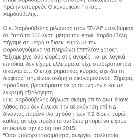
πρώην υπουργός Οικονομικών Γκίκας...
Χαρδούβελης.
Ο κ. Χαρδούβελης μιλώντας στον "ΣΚΑΙ" υπενθύμισε
ότι "από τα 500 εκατ. μέτρα του email Χαρδούβελη
πήγαμε σε μέτρα 9 δισεκ. ευρώ με τον
φορολογούμενο να πληρώνει επιπλέον χρέος".
"Είχαμε βγει δύο φορές στις αγορές, και με λογικά
επιτόκια, δεν είχαμε ελλείμματα, είχε σταθεροποιηθεί
οικονομία… Ο επιχειρηματικός κόσμος είχε δει τη
διαφορά" σημείωσε ακόμη ο οικονομολόγος. Σήμερα,
πρόσθεσε, βρισκόμαστε σε τρίτο μνημόνιο και σε
εκκρεμή αξιολόγηση.
Ο κ. Χαρδούβελης δήλωσε ακόμη ότι το ΔΝΤ έκανε
λάθος που δεν έκλεισε την αξιολόγηση επί ΝΔ,
δίνοντας παράλληλα τη δόση των 7,2 δισεκ. ευρώ,
καθώς αν είχε πράξει το αντίθετο μπορεί να είχαμε
αποφύγει την κρίση του 2015.
"Όσο υπάρχει στασιμότητα, ανεργία, απελπισία