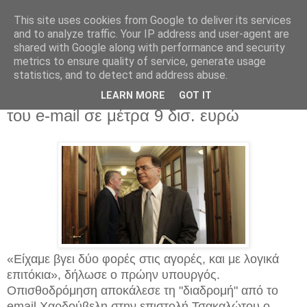
This site uses cookies from Google to deliver its services
and to analyze traffic. Your IP address and user-agent are
shared with Google along with performance and security
metrics to ensure quality of service, generate usage
statistics, and to detect and address abuse.
Τετάρτη 25 Ιανουαρίου 2017
Χαρδούβελης: Από τα 500 εκατ. μέτρα
LEARN MORE
GOT IT
του e-mail σε μέτρα 9 δισ. ευρώ
«Είχαμε βγει δύο φορές στις αγορές, και με λογικά
επιτόκια», δήλωσε ο πρώην υπουργός.
Οπισθοδρόμηση αποκάλεσε τη "διαδρομή" από το
email Χαρδούβελη στην επιστολή Τσακαλώτου ο