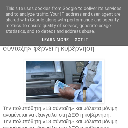
This site uses cookies from Google to deliver its services
and to analyze traffic. Your IP address and user-agent are
shared with Google along with performance and security
metrics to ensure quality of service, generate usage
statistics, and to detect and address abuse.
Δευτέρα 5 Αυγούστου 2019
Μόνιμη και αφορολόγητη «13η
LEARN MORE
GOT IT
σύνταξη» φέρνει η κυβέρνηση
Την πολυπόθητη «13 σύνταξη» και μάλιστα μόνιμη
αναμένεται να εξαγγείλει στη ΔΕΘ η κυβέρνηση.
Την πολυπόθητη «13 σύνταξη» και μάλιστα μόνιμη
αναμένεται να εξαγγείλει στη ΔΕΘ η κυβέρνηση.