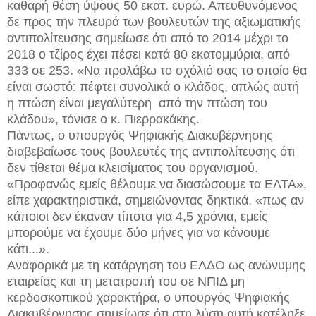
καθαρή θέση ύψους 50 εκατ. ευρώ. Απευθυνόμενος
δε προς την πλευρά των βουλευτών της αξιωματικής
αντιπολίτευσης σημείωσε ότι από το 2014 μέχρι το
2018 ο τζίρος έχει πέσει κατά 80 εκατομμύρια, από
333 σε 253. «Να προλάβω το σχόλιό σας το οποίο θα
είναι σωστό: πέφτει συνολικά ο κλάδος, απλώς αυτή
η πτώση είναι μεγαλύτερη από την πτώση του
κλάδου», τόνισε ο κ. Πιερρακάκης.
Πάντως, ο υπουργός Ψηφιακής Διακυβέρνησης
διαβεβαίωσε τους βουλευτές της αντιπολίτευσης ότι
δεν τίθεται θέμα κλεισίματος του οργανισμού.
«Προφανώς εμείς θέλουμε να διασώσουμε τα ΕΛΤΑ»,
είπε χαρακτηριστικά, σημειώνοντας δηκτικά, «πως αν
κάποιοι δεν έκαναν τίποτα για 4,5 χρόνια, εμείς
μπορούμε να έχουμε δύο μήνες για να κάνουμε
κάτι...».
Αναφορικά με τη κατάργηση του ΕΛΔΟ ως ανώνυμης
εταιρείας και τη μετατροπή του σε ΝΠΙΔ μη
κερδοσκοπικού χαρακτήρα, ο υπουργός Ψηφιακής
Διακυβέρνησης σημείωσε ότι στη λύση αυτή κατέληξε