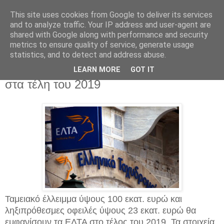
This site uses cookies from Google to deliver its services
and to analyze traffic. Your IP address and user-agent are
shared with Google along with performance and security
metrics to ensure quality of service, generate usage
statistics, and to detect and address abuse.
Τετάρτη 7 Αυγούστου 2019
Ταμειακό έλλειμμα 100 εκατ. σε ΕΛΤΑ
LEARN MORE
GOT IT
στα τέλη του 2019
Ταμειακό έλλειμμα ύψους 100 εκατ. ευρώ και
ληξιπρόθεσμες οφειλές ύψους 23 εκατ. ευρώ θα
εμφανίσουν τα ΕΛΤΑ στο τέλος του 2019. Τα στοιχεία