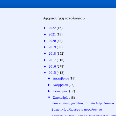
Αρχειοθήκη ιστολογίου
►
2022
(16)
►
2021
(18)
►
2020
(42)
►
2019
(90)
►
2018
(152)
►
2017
(316)
►
2016
(278)
▼
2015
(412)
►
Δεκεμβρίου
(18)
►
Νοεμβρίου
(27)
►
Οκτωβρίου
(17)
▼
Σεπτεμβρίου
(8)
Ιδιοι κανόνες για όλους στο νέο Ασφαλιστικό
Σαρωτικές αλλαγές στο ασφαλιστικό
Αρχίζουν οι διαδικασίες εκλογής προέδρου στ