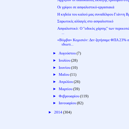
Οι γρίφοι σε ασφαλιστικό-εργασιακά
Η κηδεία του καλού μας συναδέλφου Γιάννη 
Σαρωτικές αλλαγές στο ασφαλιστικό
Ασφαλιστικό: Ο "οδικός χάρτης" των περικοπώ
...
«Βόμβα» Κομισιόν: Δεν ζητήσαμε ΦΠΑ 23% 
ιδιωτι...
►
Αυγούστου
(7)
►
Ιουλίου
(28)
►
Ιουνίου
(10)
►
Μαΐου
(11)
►
Απριλίου
(26)
►
Μαρτίου
(59)
►
Φεβρουαρίου
(119)
►
Ιανουαρίου
(82)
►
2014
(304)