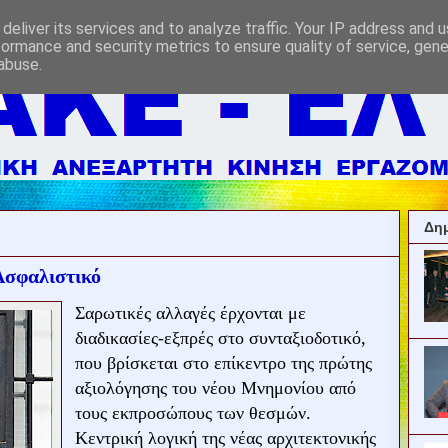
deliver its services and to analyze traffic. Your IP address and 
formance and security metrics to ensure quality of service, gen
abuse.
Δημ
 Ασφαλιστικό
Σαρωτικές αλλαγές έρχονται με
διαδικασίες-εξπρές στο συνταξιοδοτικό,
που βρίσκεται στο επίκεντρο της πρώτης
αξιολόγησης του νέου Μνημονίου από
τους εκπροσώπους των θεσμών.
Κεντρική λογική της νέας αρχιτεκτονικής