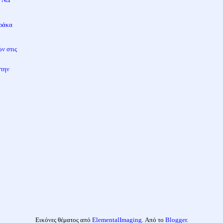
Βράκα
ν στις
στην
Εικόνες θέματος από
ElementalImaging
. Από το
Blogger
.