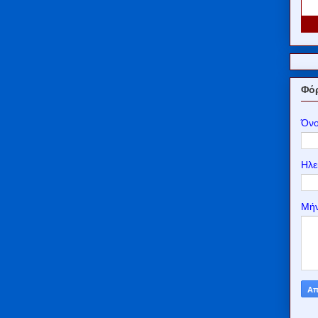
Φόρ
Όν
Ηλε
Μή