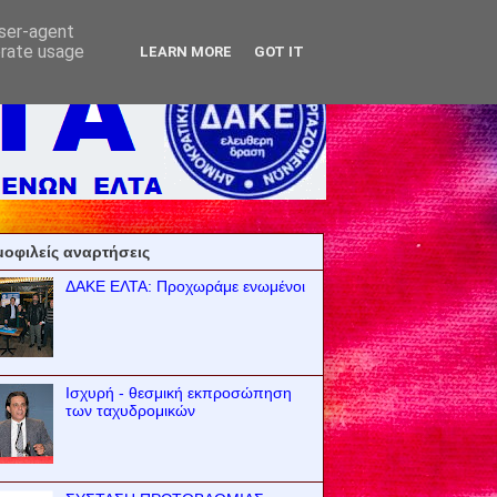
user-agent
erate usage
LEARN MORE
GOT IT
οφιλείς αναρτήσεις
ΔΑΚΕ ΕΛΤΑ: Προχωράμε ενωμένοι
Ισχυρή - θεσμική εκπροσώπηση
των ταχυδρομικών