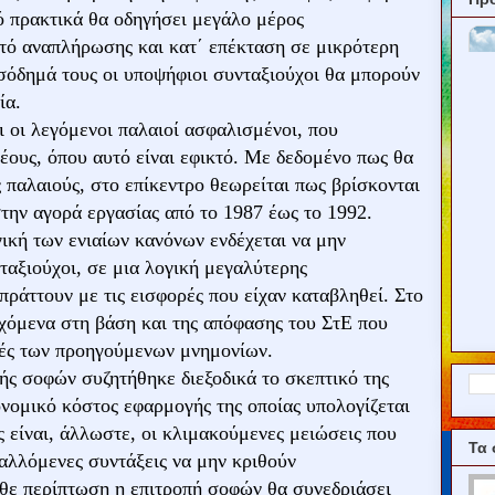
ό πρακτικά θα οδηγήσει μεγάλο μέρος
ό αναπλήρωσης και κατ΄ επέκταση σε μικρότερη
σόδημά τους οι υποψήφιοι συνταξιούχοι θα μπορούν
ία.
ι οι λεγόμενοι παλαιοί ασφαλισμένοι, που
έους, όπου αυτό είναι εφικτό. Με δεδομένο πως θα
ς παλαιούς, στο επίκεντρο θεωρείται πως βρίσκονται
την αγορά εργασίας από το 1987 έως το 1992.
ική των ενιαίων κανόνων ενδέχεται να μην
νταξιούχοι, σε μια λογική μεγαλύτερης
ράττουν με τις εισφορές που είχαν καταβληθεί. Στο
εχόμενα στη βάση και της απόφασης του ΣτΕ που
οπές των προηγούμενων μνημονίων.
ής σοφών συζητήθηκε διεξοδικά το σκεπτικό της
νομικό κόστος εφαρμογής της οποίας υπολογίζεται
ς είναι, άλλωστε, οι κλιμακούμενες μειώσεις που
Τα 
αλλόμενες συντάξεις να μην κριθούν
άθε περίπτωση η επιτροπή σοφών θα συνεδριάσει