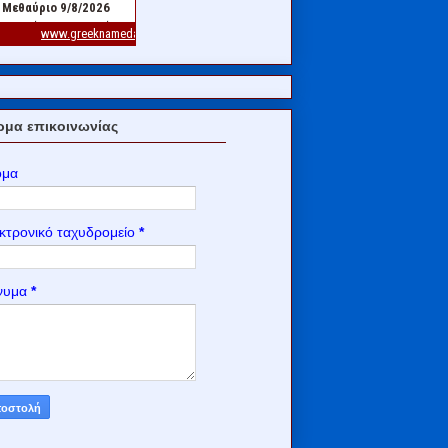
μα επικοινωνίας
ομα
κτρονικό ταχυδρομείο
*
νυμα
*