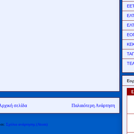
ΕΕ
ΕΛ
ΕΛ
ΕΟ
ΚΕ
ΤΑ
ΤΕΑ
Εορ
Αρχική σελίδα
Παλαιότερη Ανάρτηση
 σε:
Σχόλια ανάρτησης (Atom)