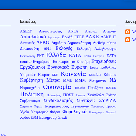
Ετικέτες
Συνε
Ανακοινώσεις
Απεργία
ΑΔΕΔΥ
ΑΝΕΛ
Ανεργία
Δ
Ασφαλιστικό
ΔΑΚΕ
Βουλή
ΓΣΕΕ
ΔΑΚΕ ΙΤ
Αφιέρωμα
Δ
ΔΕΚΟ
Δημόσιο
Δημοσκόπηση
Διεθνής τύπος
Δανειστές
Εκλογές
Δικαιοσύνη
ΔΝΤ
Εκλογική Αλληλογραφία
Ελλάδα
ΕΛΤΑ
ΕΛΤΑ
ΕΚΤ
Εκπαίδευση
ΕΛΤΑ Ενέργεια
Επιχειρήσεις
courier
Ενημέρωση
Επικαιρότητα
Επιστήμη
Εργαζόμενοι
Εργασιακά
Ευρώπη
Ευχές
Καθολικές
Κοινωνία
Καιρός
Κόσμος
Υπηρεσίες
ΚΚΕ
Κονδύλια
Κυβέρνηση
Μέτρα
ΝΔ
ΜΜΜ
Μνημόνιο
ΜΜΕ
Οικονομία
Νομοσχέδιο
Παράξενα
Παιδεία
ΠΑΣΟΚ
Πολιτική
ΠΟΣΤ
Σκάνδαλα
Σκίτσα
Πολιτισμός
Ποτάμι
Συνδικαλισμός
Συντάξεις
ΣΥΡΙΖΑ
Συμβασιούχοι
Ταχυμεταφορές
Τεχνολογία
Τροικα
Σωματεία
Ταμεία
Τουρισμός
Φορολογικά
Υγεία
Φόροι
Υπερταμείο
Φωτογραφία
Χαράτσι
Χρέος
Eurogroup
ESM
Grexit
η ΝΔ