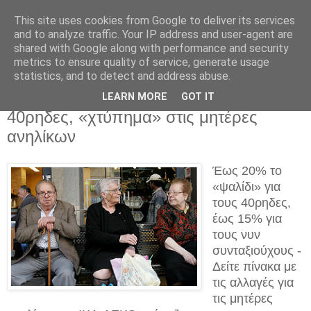
This site uses cookies from Google to deliver its services
and to analyze traffic. Your IP address and user-agent are
shared with Google along with performance and security
metrics to ensure quality of service, generate usage
statistics, and to detect and address abuse.
Δευτέρα 5 Οκτωβρίου 2015
«Μαχαίρι» στις συντάξεις για τους
LEARN MORE
GOT IT
40ρηδες, «χτύπημα» στις μητέρες
ανηλίκων
Έως 20% το
«ψαλίδι» για
τους 40ρηδες,
έως 15% για
τους νυν
συνταξιούχους -
Δείτε πίνακα με
τις αλλαγές για
τις μητέρες