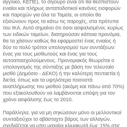
αγγλικό, ΚΕΠΕ), το σίγουρο είναι ότι θα θεσπιστούν
ενιαίοι και πλήρως ανταποδοτικοί κανόνες εισφορών
και παροχών για όλα τα Ταμεία, οι οποίοι θα
εξισώνουν προς τα κάτω τις παροχές, στα πρότυπα
του ΙΚΑ. Αυτό σημαίνει ότι όσοι ασφαλισμένοι, κυρίως
των ειδικών ταμείων, διατηρούσαν κάποια προνόμια,
θα τα χάσουν καθώς θα εφαρμοστεί ένας ενιαίος ή
δύο το πολύ τρόποι υπολογισμού των συντάξεων:
ένας για τους μισθωτούς και ένας για τους
αυτοαπασχολούμενους. Προνομιακός θεωρείται ο
υπολογισμός της σύνταξης με βάση τον τελευταίο
μισθό (Δημόσιο - ΔΕΚΟ) ή την καλύτερη πενταετία ή
διετία, όπως και τα υψηλότερα ποσοστά
αναπλήρωσης του μισθού (ακόμη και πάνω από 70%)
που εξακολουθούν να λαμβάνονται υπόψη για τον
χρόνο ασφάλισης έως το 2010.
Παράλληλα, για να μη σηκώσουν μόνο οι μελλοντικοί
συνταξιούχοι το αβάσταχτο βάρος των αλλαγών,
σχεδιάζεται να μπει μαχαίρι κλιμακωτά έως 15% στις