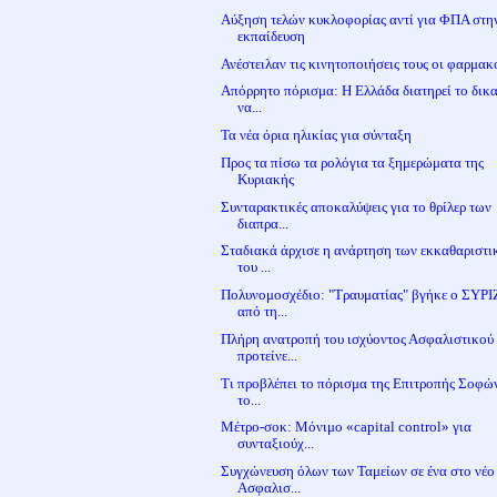
Αύξηση τελών κυκλοφορίας αντί για ΦΠΑ στη
εκπαίδευση
Ανέστειλαν τις κινητοποιήσεις τους οι φαρμακ
Απόρρητο πόρισμα: Η Ελλάδα διατηρεί το δικ
να...
Τα νέα όρια ηλικίας για σύνταξη
Προς τα πίσω τα ρολόγια τα ξημερώματα της
Κυριακής
Συνταρακτικές αποκαλύψεις για το θρίλερ των
διαπρα...
Σταδιακά άρχισε η ανάρτηση των εκκαθαριστ
του ...
Πολυνομοσχέδιο: "Τραυματίας" βγήκε ο ΣΥΡ
από τη...
Πλήρη ανατροπή του ισχύοντος Ασφαλιστικού
προτείνε...
Τι προβλέπει το πόρισμα της Επιτροπής Σοφώ
το...
Μέτρο-σοκ: Μόνιμο «capital control» για
συνταξιούχ...
Συγχώνευση όλων των Ταμείων σε ένα στο νέο
Ασφαλισ...