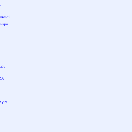
ν
οποιοί
αίωμα
ικών
ΙΖΑ
ν για