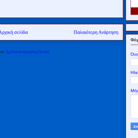
Αρχική σελίδα
Παλαιότερη Ανάρτηση
Φόρ
 σε:
Σχόλια ανάρτησης (Atom)
Όν
Ηλε
Μή