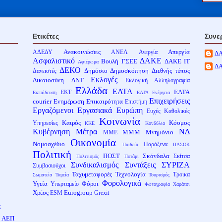
Ετικέτες
Συνε
Ανακοινώσεις
Απεργία
ΑΔΕΔΥ
ΑΝΕΛ
Ανεργία
Δ
Ασφαλιστικό
ΔΑΚΕ
Βουλή
ΓΣΕΕ
ΔΑΚΕ ΙΤ
Αφιέρωμα
Δ
ΔΕΚΟ
Δημόσιο
Δημοσκόπηση
Διεθνής τύπος
Δανειστές
Εκλογές
Δικαιοσύνη
ΔΝΤ
Εκλογική Αλληλογραφία
Ελλάδα
ΕΛΤΑ
ΕΛΤΑ
ΕΚΤ
Εκπαίδευση
ΕΛΤΑ Ενέργεια
Επιχειρήσεις
courier
Ενημέρωση
Επικαιρότητα
Επιστήμη
Εργαζόμενοι
Εργασιακά
Ευρώπη
Ευχές
Καθολικές
Κοινωνία
Καιρός
Κόσμος
Υπηρεσίες
ΚΚΕ
Κονδύλια
Κυβέρνηση
Μέτρα
ΝΔ
ΜΜΜ
Μνημόνιο
ΜΜΕ
Οικονομία
Νομοσχέδιο
Παράξενα
Παιδεία
ΠΑΣΟΚ
Πολιτική
ΠΟΣΤ
Σκάνδαλα
Σκίτσα
Πολιτισμός
Ποτάμι
Συνδικαλισμός
Συντάξεις
ΣΥΡΙΖΑ
Συμβασιούχοι
Ταχυμεταφορές
Τεχνολογία
Τροικα
Σωματεία
Ταμεία
Τουρισμός
Φορολογικά
Υγεία
Φόροι
Υπερταμείο
Φωτογραφία
Χαράτσι
Χρέος
Eurogroup
ESM
Grexit
ς
το ΑΕΠ