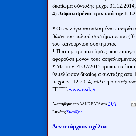
δικαίωμα σύνταξης μέχρι 31.12.2014,
4) Ασφαλισμένοι πριν από την 1.1.
* Οι εν λόγω ασφαλισμένοι εισπράττο
βάσει του παλιού συστήματος και (β)
του καινούργιου συστήματος.
* Προ της τροποποίησης, που εισάγετ
αφορούσε μόνον τους ασφαλισμένους 
* Με το ν. 4337/2015 τροποποιείται 
θεμελίωσαν δικαίωμα σύνταξης από 1
μέχρι 31.12.2014, αλλά η συνταξιοδό
ΠΗΓΗ:
www.real.gr
Αναρτήθηκε από
ΔΑΚΕ ΕΛΤΑ
στις
21:31
Ετικέτες
Συντάξεις
Δεν υπάρχουν σχόλια: