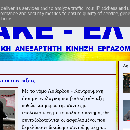
deliver its services and to analyze traffic. Your IP address and 
formance and security metrics to ensure quality of service, gen
abuse.
Δημ
ι οι συντάξεις
Με το νόμο Λοβέρδου - Κουτρουμάνη,
ήτοι με αναλογική και βασική σύνταξη
καθώς και μέρος της σύνταξης
υπολογισμένη με το παλαιό σύστημα, θα
συνταξοδοτούνται οι ασφαλισμένοι που
θεμελίωσαν δικαίωμα σύνταξης μέχρι...