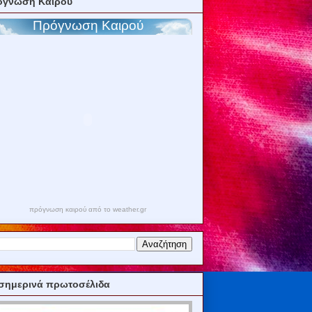
όγνωση Καιρού
πρόγνωση καιρού από το weather.gr
σημερινά πρωτοσέλιδα