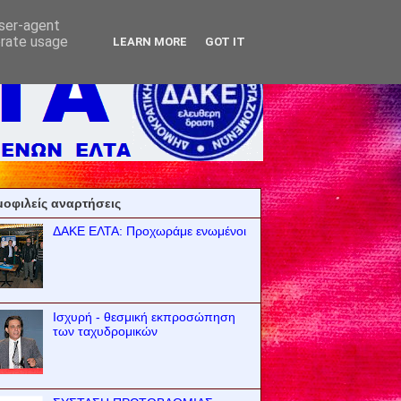
user-agent
erate usage
LEARN MORE
GOT IT
οφιλείς αναρτήσεις
ΔΑΚΕ ΕΛΤΑ: Προχωράμε ενωμένοι
Ισχυρή - θεσμική εκπροσώπηση
των ταχυδρομικών