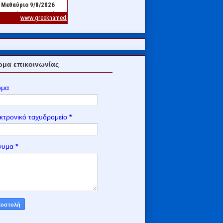
μα επικοινωνίας
ομα
κτρονικό ταχυδρομείο
*
νυμα
*