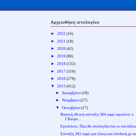
Αρχειοθήκη ιστολογίου
►
2022
(16)
►
2021
(18)
►
2020
(42)
►
2019
(90)
►
2018
(152)
►
2017
(316)
►
2016
(278)
▼
2015
(412)
►
Δεκεμβρίου
(18)
►
Νοεμβρίου
(27)
▼
Οκτωβρίου
(17)
Βασική εθνική σύνταξη 384 ευρώ προτείνει ο
Γ.Κατρο...
Εγκύκλιος: Πώς θα υπολογίζονται οι συντάξει
Σύνταξη 392 ευρώ για όλους και σύνδεση με 