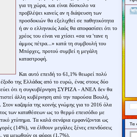
για τη χώρα, και είναι δύσκολο να
προβλέψει κανείς αν η διάψευση των
προσδοκιών θα εξελιχθεί σε παθητικότητα
ή αν ο ελληνικός λαός θα αποφασίσει ότι το
χρέος του είναι να χτίσει «σα να 'τανε η
άμμος πέτρα...» κατά τη συμβουλή του
Μπόρχες, προτού συμβεί η μεγάλη
καταστροφή.
Και αυτό επειδή το 61,1% θεωρεί πολύ
 έξοδο της Ελλάδας από το ευρώ, ένας στους δύο
στεύει ότι η συγκυβέρνηση ΣΥΡΙΖΑ - ΑΝΕΛ δεν θα
ματιστεί άλλη κυβέρνηση από την παρούσα Βουλή,
. Στον καζαμία της κοινής γνώμης για το 2016 όλα
ατος των καταθέσεων ως το θερμό επεισόδιο με
τικό χτύπημα. Τα καλά σενάρια εμφανίζονται ως
Τα 
αγορές (14%), να έλθουν μεγάλες ξένες επενδύσεις
, να μειωθούν οι φόροι (1,7%).