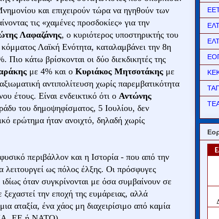
Μνημονίου και επιχειρούν τώρα να ηγηθούν των
ΕΕ
νοντας τις «χαμένες προσδοκίες» για την
ΕΛ
ώτης Λαφαζάνης
, ο κυριότερος υποστηρικτής του
ΕΛ
 κόμματος Λαϊκή Ενότητα, καταλαμβάνει την 8η
ΕΟ
. Πιο κάτω βρίσκονται οι δύο διεκδικητές της
μαράκης
με 4% και ο
Κυριάκος Μητσοτάκης
με
ΚΕ
 αξιωματική αντιπολίτευση χωρίς παρεμβατικότητα
ΤΑ
ου έτους. Είναι ενδεικτικό ότι ο
Αντώνης
ΤΕΑ
βράδυ του δημοψηφίσματος, 5 Ιουλίου, δεν
τικό ερώτημα ήταν ανοιχτό, δηλαδή χωρίς
Εορ
 φυσικό περιβάλλον και η Ιστορία - που από την
α λειτουργεί ως πόλος έλξης. Οι πρόσφυγες
 ιδίως όταν συγκρίνονται με όσα συμβαίνουν σε
ε ξεχαστεί την εποχή της ευμάρειας, αλλά
ια αταξία, ένα χάος μη διαχειρίσιμο από καμία
ΗΠΑ, ΕΕ ή ΝΑΤΟ).