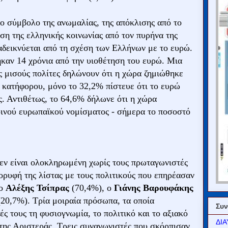
 το σύμβολο της ανωμαλίας, της απόκλισης από το
ση της ελληνικής κοινωνίας από τον πυρήνα της
αδεικνύεται από τη σχέση των Ελλήνων με το ευρώ.
καν 14 χρόνια από την υιοθέτηση του ευρώ. Μια
ς μισούς πολίτες δηλώνουν ότι η χώρα ζημιώθηκε
 κατήφορου, μόνο το 32,2% πίστευε ότι το ευρώ
ς. Αντιθέτως, το 64,6% δήλωνε ότι η χώρα
οινού ευρωπαϊκού νομίσματος - σήμερα το ποσοστό
δεν είναι ολοκληρωμένη χωρίς τους πρωταγωνιστές
ορυφή της λίστας με τους πολιτικούς που επηρέασαν
 ο
Αλέξης Τσίπρας
(70,4%), ο
Γιάνης Βαρουφάκης
(20,7%). Τρία μοιραία πρόσωπα, τα οποία
Συν
ές τους τη φυσιογνωμία, το πολιτικό και το αξιακό
ΔΙΑ
της Αριστεράς. Τρεις συναγωνιστές που σκόρπισαν