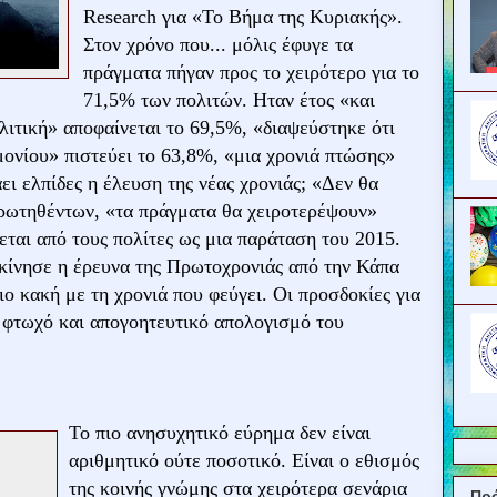
Research για «Το Βήμα της Κυριακής».
Στον χρόνο που...
μόλις έφυγε τα
πράγματα πήγαν προς το χειρότερο για το
71,5% των πολιτών. Ηταν έτος «και
λιτική» αποφαίνεται το 69,5%, «διαψεύστηκε ότι
ονίου» πιστεύει το 63,8%, «μια χρονιά πτώσης»
ει ελπίδες η έλευση της νέας χρονιάς; «Δεν θα
ερωτηθέντων, «τα πράγματα θα χειροτερέψουν»
ται από τους πολίτες ως μια παράταση του 2015.
εκίνησε η έρευνα της Πρωτοχρονιάς από την Κάπα
διο κακή με τη χρονιά που φεύγει. Οι προσδοκίες για
ν φτωχό και απογοητευτικό απολογισμό του
Το πιο ανησυχητικό εύρημα δεν είναι
αριθμητικό ούτε ποσοτικό. Είναι ο εθισμός
της κοινής γνώμης στα χειρότερα σενάρια
Πρ