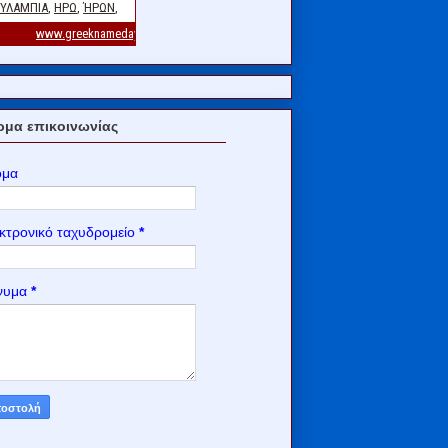
μα επικοινωνίας
ομα
κτρονικό ταχυδρομείο
*
νυμα
*