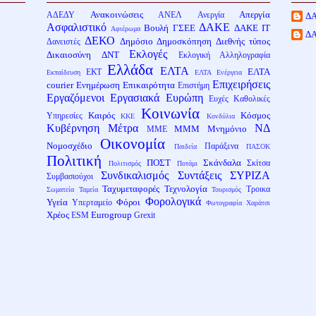
Ανακοινώσεις
Απεργία
ΑΔΕΔΥ
ΑΝΕΛ
Ανεργία
Δ
Ασφαλιστικό
ΔΑΚΕ
Βουλή
ΓΣΕΕ
ΔΑΚΕ ΙΤ
Αφιέρωμα
Δ
ΔΕΚΟ
Δημόσιο
Δημοσκόπηση
Διεθνής τύπος
Δανειστές
Εκλογές
Δικαιοσύνη
ΔΝΤ
Εκλογική Αλληλογραφία
Ελλάδα
ΕΛΤΑ
ΕΛΤΑ
ΕΚΤ
Εκπαίδευση
ΕΛΤΑ Ενέργεια
Επιχειρήσεις
courier
Ενημέρωση
Επικαιρότητα
Επιστήμη
Εργαζόμενοι
Εργασιακά
Ευρώπη
Ευχές
Καθολικές
Κοινωνία
Καιρός
Κόσμος
Υπηρεσίες
ΚΚΕ
Κονδύλια
Κυβέρνηση
Μέτρα
ΝΔ
ΜΜΜ
Μνημόνιο
ΜΜΕ
Οικονομία
Νομοσχέδιο
Παράξενα
Παιδεία
ΠΑΣΟΚ
Πολιτική
ΠΟΣΤ
Σκάνδαλα
Σκίτσα
Πολιτισμός
Ποτάμι
Συνδικαλισμός
Συντάξεις
ΣΥΡΙΖΑ
Συμβασιούχοι
Ταχυμεταφορές
Τεχνολογία
Τροικα
Σωματεία
Ταμεία
Τουρισμός
Φορολογικά
Υγεία
Φόροι
Υπερταμείο
Φωτογραφία
Χαράτσι
Χρέος
Eurogroup
ESM
Grexit