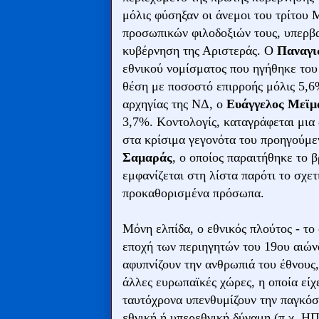
μόλις φύσηξαν οι άνεμοι του τρίτου 
προσωπικών φιλοδοξιών τους, υπερβαί
κυβέρνηση της Αριστεράς. Ο
Παναγι
εθνικού νομίσματος που ηγήθηκε του
θέση με ποσοστό επιρροής μόλις 5,6%
αρχηγίας της ΝΔ, ο
Ευάγγελος Μεϊ
3,7%. Κοντολογίς, καταγράφεται μια
στα κρίσιμα γεγονότα του προηγούμεν
Σαμαράς
, ο οποίος παραιτήθηκε το 
εμφανίζεται στη λίστα παρότι το σχε
προκαθορισμένα πρόσωπα.
Μόνη ελπίδα, ο εθνικός πλούτος - το
εποχή των περιηγητών του 19ου αιών
αφυπνίζουν την ανθρωπιά του έθνους,
άλλες ευρωπαϊκές χώρες, η οποία είχ
ταυτόχρονα υπενθυμίζουν την παγκόσμ
εθνική ή υπερεθνική δύναμη (π.χ. 