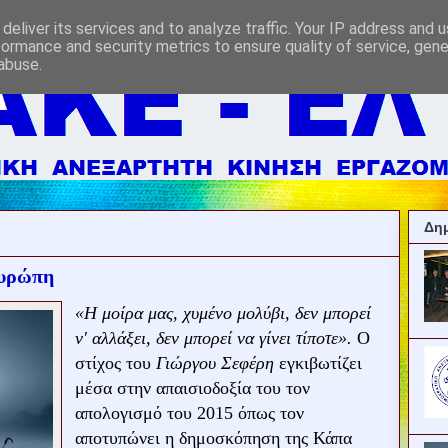
deliver its services and to analyze traffic. Your IP address and 
formance and security metrics to ensure quality of service, gen
abuse.
Δημ
Ευρώπη
«Η μοίρα μας, χυμένο μολύβι, δεν μπορεί
ν' αλλάξει, δεν μπορεί να γίνει τίποτε».
Ο
στίχος του
Γιώργου Σεφέρη
εγκιβωτίζει
μέσα στην απαισιοδοξία του τον
απολογισμό του 2015 όπως τον
αποτυπώνει η δημοσκόπηση της Κάπα