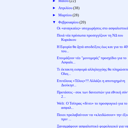
►
Μαΐου
(22)
►
Απριλίου
(38)
►
Μαρτίου
(28)
▼
Φεβρουαρίου
(20)
Οι «αναγκαίες» υποχωρήσεις στο ασφαλιστικ
Ποιά νέα πρόσωπα προσεγγίζουν τη ΝΔ του
Κυριάκου
Η Εφορία θα ζητά αποδείξεις έως και για το 4
του...
Ετοιμάζουν νέο "μονομερές" προσχέδιο για το
Ασφαλι...
Τι έκτακτη εισφορά αλληλεγγύης θα πληρώσετε
Ολες...
Επιτέλους «Τέλος»!!! Αλλάζει η αποτυχημένη
Διοίκησ...
Προτάσεις - σοκ των δανειστών για εθνική σύ
2...
Welt: Ο Τσίπρας «δίνει» το προσφυγικό για το
ασφαλ...
Ποιοι προλαβαίνουν να «κλειδώσουν» την έξ
πριν ...
Ξαναγράφουν ασφαλιστικό φορολογικό για ν