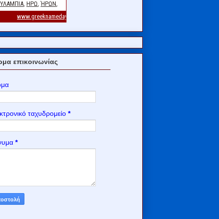
μα επικοινωνίας
ομα
κτρονικό ταχυδρομείο
*
νυμα
*