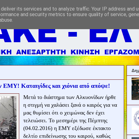
deliver its services and to analyze traffic. Your IP address and 
formance and security metrics to ensure quality of service, gen
abuse.
Δημ
ν ΕΜΥ! Καταιγίδες και χιόνια από απόψε!
Μετά το διάστημα των Αλκυονίδων ήρθε
η στιγμή να χαλάσει ξανά ο καιρός για να
μας θυμίσει ότι ο χειμώνας δεν έχει
τελειώσει. Το μεσημέρι της Πέμπτης
(04.02.2016) η ΕΜΥ εξέδωσε έκτακτο
δελτίο επιδείνωσης του καιρού, καθώς