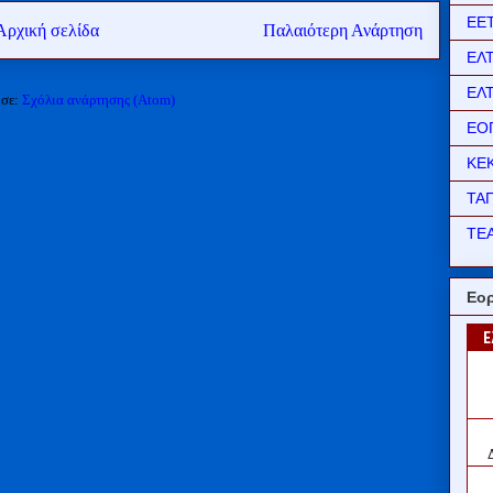
ΕΕ
Αρχική σελίδα
Παλαιότερη Ανάρτηση
ΕΛ
ΕΛ
 σε:
Σχόλια ανάρτησης (Atom)
ΕΟ
ΚΕ
ΤΑ
ΤΕΑ
Εορ