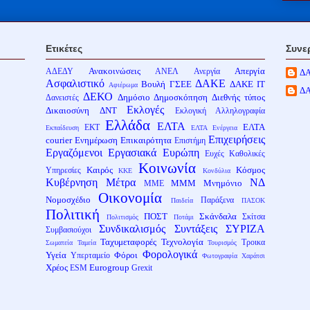
Ετικέτες
Συνε
Ανακοινώσεις
Απεργία
ΑΔΕΔΥ
ΑΝΕΛ
Ανεργία
Δ
Ασφαλιστικό
ΔΑΚΕ
Βουλή
ΓΣΕΕ
ΔΑΚΕ ΙΤ
Αφιέρωμα
Δ
ΔΕΚΟ
Δημόσιο
Δημοσκόπηση
Διεθνής τύπος
Δανειστές
Εκλογές
Δικαιοσύνη
ΔΝΤ
Εκλογική Αλληλογραφία
Ελλάδα
ΕΛΤΑ
ΕΛΤΑ
ΕΚΤ
Εκπαίδευση
ΕΛΤΑ Ενέργεια
Επιχειρήσεις
courier
Ενημέρωση
Επικαιρότητα
Επιστήμη
Εργαζόμενοι
Εργασιακά
Ευρώπη
Ευχές
Καθολικές
Κοινωνία
Καιρός
Κόσμος
Υπηρεσίες
ΚΚΕ
Κονδύλια
Κυβέρνηση
Μέτρα
ΝΔ
ΜΜΜ
Μνημόνιο
ΜΜΕ
Οικονομία
Νομοσχέδιο
Παράξενα
Παιδεία
ΠΑΣΟΚ
Πολιτική
ΠΟΣΤ
Σκάνδαλα
Σκίτσα
Πολιτισμός
Ποτάμι
Συνδικαλισμός
Συντάξεις
ΣΥΡΙΖΑ
Συμβασιούχοι
Ταχυμεταφορές
Τεχνολογία
Τροικα
Σωματεία
Ταμεία
Τουρισμός
Φορολογικά
Υγεία
Φόροι
Υπερταμείο
Φωτογραφία
Χαράτσι
Χρέος
Eurogroup
ESM
Grexit