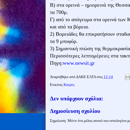
Β) στα ορεινά – ημιορεινά της Θεσσα
τα 700μ.
Γ) από το απόγευμα στα ορεινά των 
και από τα βόρεια.
2) Βορειάδες θα επικρατήσουν σταδια
τα 9 μποφόρ.
3) Σημαντική πτώση της θερμοκρασίας
Περισσότερες λεπτομέρειες στα τακτι
Πηγη:
www.newsit.gr
Αναρτήθηκε από
ΔΑΚΕ ΕΛΤΑ
στις
12:14
Ετικέτες
Καιρός
Δεν υπάρχουν σχόλια:
Δημοσίευση σχολίου
Σημείωση: Μόνο ένα μέλος αυτού του ιστολογίου μπ