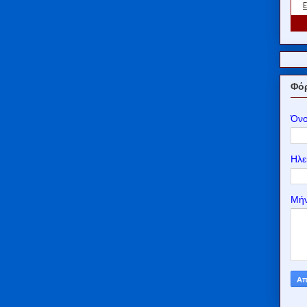
Φόρ
Όν
Ηλε
Μή