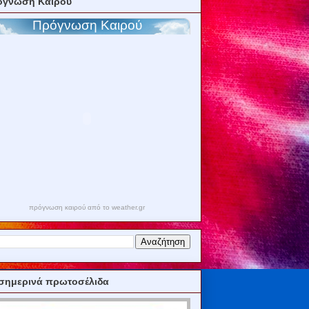
όγνωση Καιρού
πρόγνωση καιρού από το weather.gr
σημερινά πρωτοσέλιδα