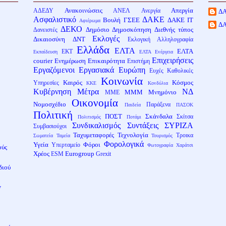
Ανακοινώσεις
Απεργία
ΑΔΕΔΥ
ΑΝΕΛ
Ανεργία
Δ
Ασφαλιστικό
ΔΑΚΕ
Βουλή
ΓΣΕΕ
ΔΑΚΕ ΙΤ
Αφιέρωμα
Δ
ΔΕΚΟ
Δημόσιο
Δημοσκόπηση
Διεθνής τύπος
Δανειστές
Εκλογές
Δικαιοσύνη
ΔΝΤ
Εκλογική Αλληλογραφία
Ελλάδα
ΕΛΤΑ
ΕΛΤΑ
ΕΚΤ
Εκπαίδευση
ΕΛΤΑ Ενέργεια
Επιχειρήσεις
courier
Ενημέρωση
Επικαιρότητα
Επιστήμη
Εργαζόμενοι
Εργασιακά
Ευρώπη
Ευχές
Καθολικές
Κοινωνία
Καιρός
Κόσμος
Υπηρεσίες
ΚΚΕ
Κονδύλια
Κυβέρνηση
Μέτρα
ΝΔ
ΜΜΜ
Μνημόνιο
ΜΜΕ
Οικονομία
Νομοσχέδιο
Παράξενα
Παιδεία
ΠΑΣΟΚ
Πολιτική
ΠΟΣΤ
Σκάνδαλα
Σκίτσα
Πολιτισμός
Ποτάμι
Συνδικαλισμός
Συντάξεις
ΣΥΡΙΖΑ
Συμβασιούχοι
Ταχυμεταφορές
Τεχνολογία
Τροικα
Σωματεία
Ταμεία
Τουρισμός
Φορολογικά
Υγεία
Φόροι
Υπερταμείο
Φωτογραφία
Χαράτσι
ούς
Χρέος
Eurogroup
ESM
Grexit
διού
ν