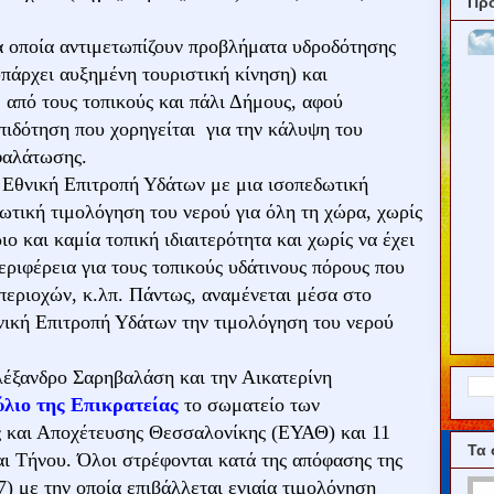
Πρ
α οποία αντιμετωπίζουν προβλήματα υδροδότησης
υπάρχει αυξημένη τουριστική κίνηση) και
από τους τοπικούς και πάλι Δήμους, αφού
πιδότηση που χορηγείται για την κάλυψη του
φαλάτωσης.
 Εθνική Επιτροπή Υδάτων με μια ισοπεδωτική
ωτική τιμολόγηση του νερού για όλη τη χώρα, χωρίς
ο και καμία τοπική ιδιαιτερότητα και χωρίς να έχει
ριφέρεια για τους τοπικούς υδάτινους πόρους που
περιοχών, κ.λπ. Πάντως, αναμένεται μέσα στο
νική Επιτροπή Υδάτων την τιμολόγηση του νερού
λέξανδρο Σαρηβαλάση και την Αικατερίνη
λιο της Επικρατείας
το σωματείο των
ς και Αποχέτευσης Θεσσαλονίκης (ΕΥΑΘ) και 11
Τα 
αι Τήνου. Όλοι στρέφονται κατά της απόφασης της
) με την οποία επιβάλλεται ενιαία τιμολόγηση