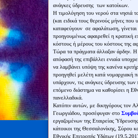
ανάγκες ύδρευσης των κατοίκων.
Η τιμολόγηση του νερού στα νησιά τ
(και ειδικά τους θερινούς μήνες που 
καταφεύγουν σε αφαλάτωση, γίνεται 
προηγουμένως αφαιρεθεί η κρατική ε
κόστους ή μέρους του κόστους της α
Τώρα τα πράγματα άλλαξαν άρδην. Η
απόφασή της επιβάλλει ενιαία υποχρε
να λαμβάνει υπόψη της κανένα κριτήρι
προηγηθεί μελέτη κατά νομαρχιακή πε
υπάρχουν, τις ανάγκες ύδρευσης των 
επόμενο διάστημα να καθορίσει η Εθ
πανελλαδικά.
Κατόπιν αυτών, με δικηγόρους τον Α
Γεωργιάδου, προσέφυγαν στο
Συμβού
εργαζομένων της Εταιρείας Ύδρευση
κάτοικοι της Θεσσαλονίκης, Σύρου κ
Εθνικής Επιτροπής Υδάτων (19.5.2017