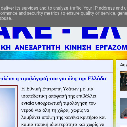
deliver its services and to analyze traffic. Your IP address and 
formance and security metrics to ensure quality of service, gen
abuse.
Δημ
α πλέον η τιμολόγησή του για όλη την Ελλάδα
Η Εθνική Επιτροπή Υδάτων με μια
ισοπεδωτική απόφασή της επιβάλλει
ενιαία υποχρεωτική τιμολόγηση του
νερού για όλη τη χώρα, χωρίς να
λαμβάνει υπόψη της κανένα κριτήριο και
καμία τοπική ιδιαιτερότητα και χωρίς να