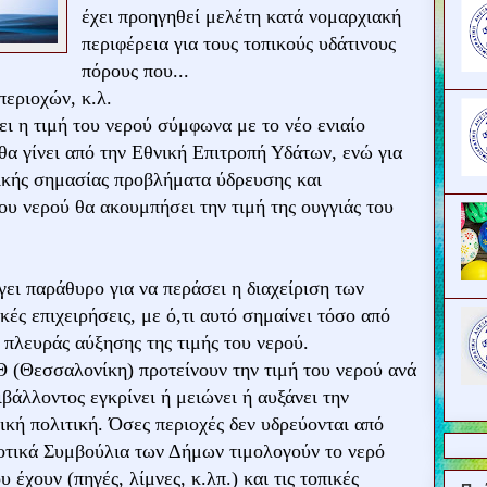
έχει προηγηθεί μελέτη κατά νομαρχιακή
περιφέρεια για τους τοπικούς υδάτινους
πόρους που...
περιοχών, κ.λ.
ει η τιμή του νερού σύμφωνα με το νέο ενιαίο
α γίνει από την Εθνική Επιτροπή Υδάτων, ενώ για
τικής σημασίας προβλήματα ύδρευσης και
υ νερού θα ακουμπήσει την τιμή της ουγγιάς του
ει παράθυρο για να περάσει η διαχείριση των
κές επιχειρήσεις, με ό,τι αυτό σημαίνει τόσο από
 πλευράς αύξησης της τιμής του νερού.
(Θεσσαλονίκη) προτείνουν την τιμή του νερού ανά
βάλλοντος εγκρίνει ή μειώνει ή αυξάνει την
κή πολιτική. Όσες περιοχές δεν υδρεύονται από
οτικά Συμβούλια των Δήμων τιμολογούν το νερό
 έχουν (πηγές, λίμνες, κ.λπ.) και τις τοπικές