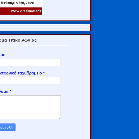
μα επικοινωνίας
ομα
κτρονικό ταχυδρομείο
*
νυμα
*