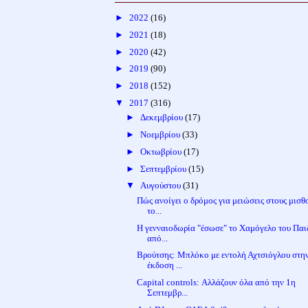
►
2022
(16)
►
2021
(18)
►
2020
(42)
►
2019
(90)
►
2018
(152)
▼
2017
(316)
►
Δεκεμβρίου
(17)
►
Νοεμβρίου
(33)
►
Οκτωβρίου
(17)
►
Σεπτεμβρίου
(15)
▼
Αυγούστου
(31)
Πώς ανοίγει ο δρόμος για μειώσεις στους μισθ
το...
Η γενναιοδωρία "έσωσε" το Χαμόγελο του Παι
από...
Βρούτσης: Μπλόκο με εντολή Αχτσιόγλου στη
έκδοση ...
Capital controls: Αλλάζουν όλα από την 1η
Σεπτεμβρ...