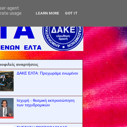
user-agent
erate usage
LEARN MORE
GOT IT
οφιλείς αναρτήσεις
ΔΑΚΕ ΕΛΤΑ: Προχωράμε ενωμένοι
Ισχυρή - θεσμική εκπροσώπηση
των ταχυδρομικών