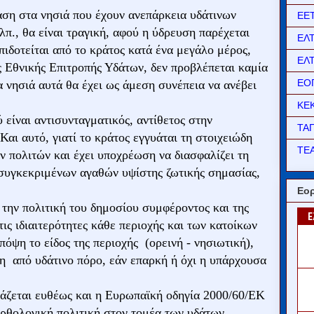
αση στα νησιά που έχουν ανεπάρκεια υδάτινων
ΕΕ
λπ., θα είναι τραγική, αφού η ύδρευση παρέχεται
ΕΛ
ιδοτείται από το κράτος κατά ένα μεγάλο μέρος,
ΕΛ
 Εθνικής Επιτροπής Υδάτων, δεν προβλέπεται καμία
ΕΟ
α νησιά αυτά θα έχει ως άμεση συνέπεια να ανέβει
ΚΕ
 είναι αντισυνταγματικός, αντίθετος στην
ΤΑ
αι αυτό, γιατί το κράτος εγγυάται τη στοιχειώδη
ΤΕΑ
ν πολιτών και έχει υποχρέωση να διασφαλίζει τη
συγκεκριμένων αγαθών υψίστης ζωτικής σημασίας,
Εορ
 την πολιτική του δημοσίου συμφέροντος και της
ις ιδιαιτερότητες κάθε περιοχής και των κατοίκων
πόψη το είδος της περιοχής (ορεινή - νησιωτική),
ση από υδάτινο πόρο, εάν επαρκή ή όχι η υπάρχουσα
άζεται ευθέως και η Ευρωπαϊκή οδηγία 2000/60/ΕΚ
ορθολογική πολιτική στον τομέα των υδάτων.