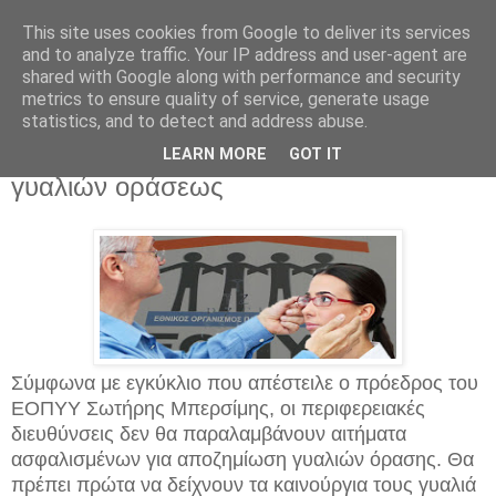
This site uses cookies from Google to deliver its services
and to analyze traffic. Your IP address and user-agent are
shared with Google along with performance and security
metrics to ensure quality of service, generate usage
statistics, and to detect and address abuse.
Τρίτη 8 Αυγούστου 2017
ΕΟΠΥΥ : Νέα «ήθη» στην χορήγηση
LEARN MORE
GOT IT
γυαλιών οράσεως
Σύμφωνα με εγκύκλιο που απέστειλε ο πρόεδρος του
ΕΟΠΥΥ Σωτήρης Μπερσίμης, οι περιφερειακές
διευθύνσεις δεν θα παραλαμβάνουν αιτήματα
ασφαλισμένων για αποζημίωση γυαλιών όρασης. Θα
πρέπει πρώτα να δείχνουν τα καινούργια τους γυαλιά