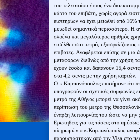
του τελευταίου έτους ένα δισεκατομμ
κάρτα του επιβάτη, χωρίς αγορά εισι
εισιτηρίων να έχει μειωθεί από 16%
μειωθεί σημαντικά περισσότερο. Η α
ολοένα και μεγαλύτερος αριθμός χρησ
εισέλθει στο μετρό, εξασφαλίζοντας 
επιβάτες. Αναφέρεται επίσης σε μια
μεταφορών διεθνώς από την χρήση τ
έχουν έσοδα και δαπανούν 15,4 σεντς
στα 4,2 σεντς με την χρήση καρτών.
Ο κ.Καμπανόπουλος επισήμανε ότι απ
υπογραφούν οι σχετικές συμφωνίες ε
μετρό της Αθήνας μπορεί να γίνει ακ
περίπτωση του μετρό της Θεσσαλονίκη
έναρξη λειτουργίας του ώστε να μην 
Ερωτηθείς για τις τάσεις στο αμέσω
πληρωμών ο κ.Καμπανόπουλος αναφέρ
παρουσιάστηκαν από την Visa στο πε