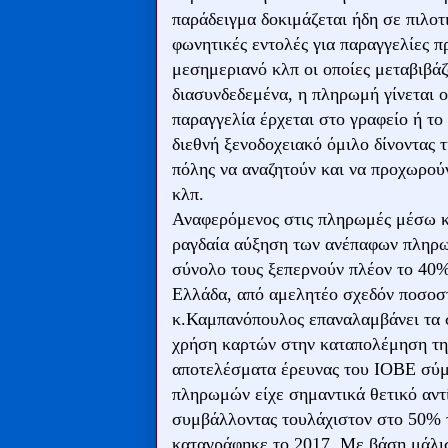
παράδειγμα δοκιμάζεται ήδη σε πιλοτ
φωνητικές εντολές για παραγγελίες 
μεσημεριανό κλπ οι οποίες μεταβιβάζ
διασυνδεδεμένα, η πληρωμή γίνεται o
παραγγελία έρχεται στο γραφείο ή το 
διεθνή ξενοδοχειακό όμιλο δίνοντας 
πόλης να αναζητούν και να προχωρούν
κλπ.
Αναφερόμενος στις πληρωμές μέσω κ
ραγδαία αύξηση των ανέπαφων πληρωμ
σύνολο τους ξεπερνούν πλέον το 40
Ελλάδα, από αμελητέο σχεδόν ποσοστ
κ.Καμπανόπουλος επαναλαμβάνει τα σ
χρήση καρτών στην καταπολέμηση τη
αποτελέσματα έρευνας του ΙΟΒΕ σύμ
πληρωμών είχε σημαντικά θετικό αν
συμβάλλοντας τουλάχιστον στο 50% 
καταγράφηκε το 2017. Με βάση μάλιστ