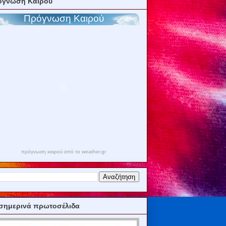
όγνωση Καιρού
πρόγνωση καιρού από το weather.gr
σημερινά πρωτοσέλιδα