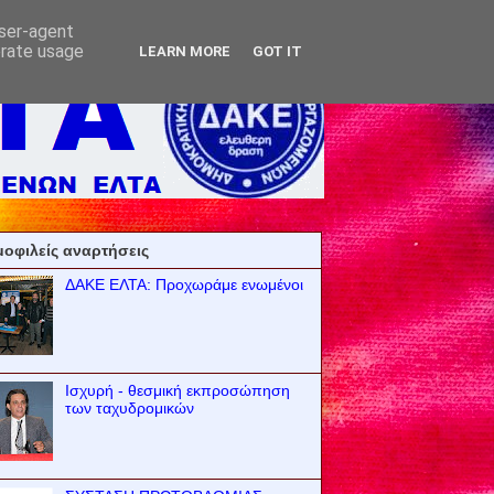
user-agent
erate usage
LEARN MORE
GOT IT
οφιλείς αναρτήσεις
ΔΑΚΕ ΕΛΤΑ: Προχωράμε ενωμένοι
Ισχυρή - θεσμική εκπροσώπηση
των ταχυδρομικών