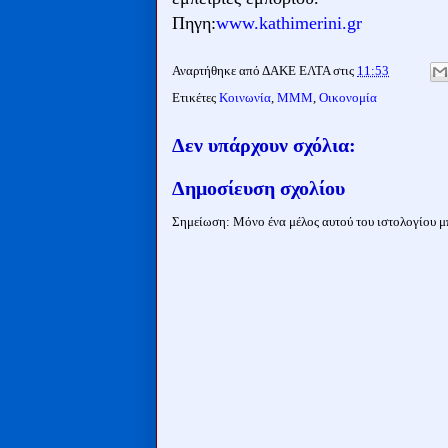
Πηγη:
www.kathimerini.gr
Αναρτήθηκε από
ΔΑΚΕ ΕΛΤΑ
στις
11:53
Ετικέτες
Κοινωνία
,
ΜΜΜ
,
Οικονομία
Δεν υπάρχουν σχόλια:
Δημοσίευση σχολίου
Σημείωση: Μόνο ένα μέλος αυτού του ιστολογίου μπ