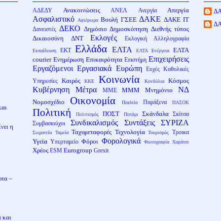
Ανακοινώσεις
Απεργία
ΑΔΕΔΥ
ΑΝΕΛ
Ανεργία
Δ
Ασφαλιστικό
ΔΑΚΕ
Βουλή
ΓΣΕΕ
ΔΑΚΕ ΙΤ
Αφιέρωμα
Δ
ΔΕΚΟ
Δημόσιο
Δημοσκόπηση
Διεθνής τύπος
Δανειστές
Εκλογές
Δικαιοσύνη
ΔΝΤ
Εκλογική Αλληλογραφία
Ελλάδα
ΕΛΤΑ
ΕΛΤΑ
ΕΚΤ
Εκπαίδευση
ΕΛΤΑ Ενέργεια
Επιχειρήσεις
courier
Ενημέρωση
Επικαιρότητα
Επιστήμη
Εργαζόμενοι
Εργασιακά
Ευρώπη
Ευχές
Καθολικές
Κοινωνία
Καιρός
Κόσμος
Υπηρεσίες
ΚΚΕ
Κονδύλια
Κυβέρνηση
Μέτρα
ΝΔ
ΜΜΜ
Μνημόνιο
ΜΜΕ
Οικονομία
Νομοσχέδιο
Παράξενα
Παιδεία
ΠΑΣΟΚ
και
Πολιτική
ΠΟΣΤ
Σκάνδαλα
Σκίτσα
Πολιτισμός
Ποτάμι
Συνδικαλισμός
Συντάξεις
ΣΥΡΙΖΑ
Συμβασιούχοι
νει η
Ταχυμεταφορές
Τεχνολογία
Τροικα
Σωματεία
Ταμεία
Τουρισμός
Φορολογικά
Υγεία
Φόροι
Υπερταμείο
Φωτογραφία
Χαράτσι
Χρέος
Eurogroup
ESM
Grexit
ρτα –
α και