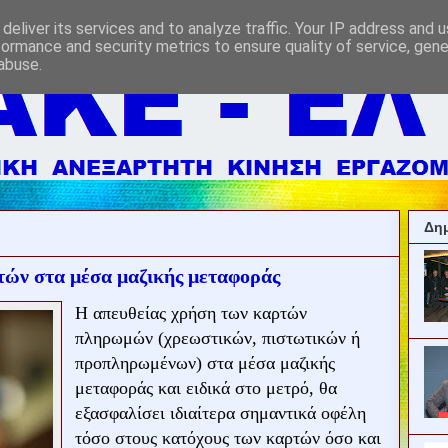
deliver its services and to analyze traffic. Your IP address and 
formance and security metrics to ensure quality of service, gen
abuse.
Δημ
τών στα μέσα μαζικής μεταφοράς
Η απευθείας χρήση των καρτών
πληρωμών (χρεωστικών, πιστωτικών ή
προπληρωμένων) στα μέσα μαζικής
μεταφοράς και ειδικά στο μετρό, θα
εξασφαλίσει ιδιαίτερα σημαντικά οφέλη
τόσο στους κατόχους των καρτών όσο και