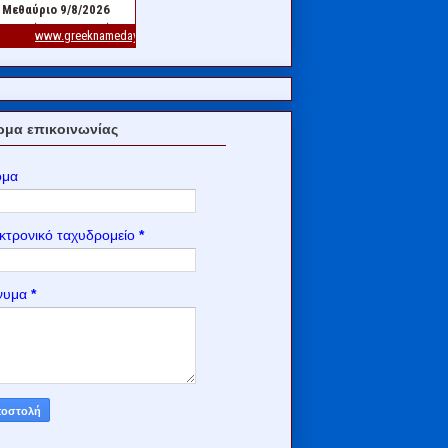
μα επικοινωνίας
ομα
κτρονικό ταχυδρομείο
*
νυμα
*