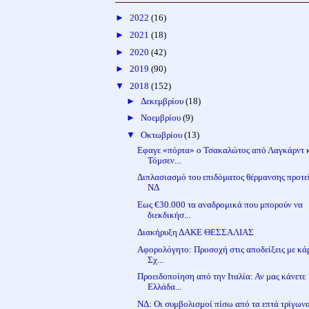
►
2022
(16)
►
2021
(18)
►
2020
(42)
►
2019
(90)
▼
2018
(152)
►
Δεκεμβρίου
(18)
►
Νοεμβρίου
(9)
▼
Οκτωβρίου
(13)
Εφαγε «πόρτα» ο Τσακαλώτος από Λαγκάρντ 
Τόμσεν...
Διπλασιασμό του επιδόματος θέρμανσης προτεί
ΝΔ
Εως €30.000 τα αναδρομικά που μπορούν να
διεκδικήσ...
Διακήρυξη ΔΑΚΕ ΘΕΣΣΑΛΙΑΣ
Αφορολόγητο: Προσοχή στις αποδείξεις με κά
Σχ...
Προειδοποίηση από την Ιταλία: Αν μας κάνετε
Ελλάδα...
NΔ: Οι συμβολισμοί πίσω από τα επτά τρίγων