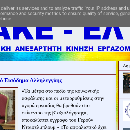
deliver its services and to analyze traffic. Your IP address and 
formance and security metrics to ensure quality of service, gen
abuse.
Δημ
κό Εισόδημα Αλληλεγγύης
«Τα μέτρα στο πεδίο της κοινωνικής
ασφάλισης και οι μεταρρυθμίσεις στην
αγορά εργασίας θα βρεθούν στο
επίκεντρο της β' αξιολόγησης»,
αποκαλύπτει έγγραφο του Γερούν
Ντάισελμπλουμ - «Το ασφαλιστικό έχει