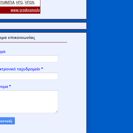
μα επικοινωνίας
ομα
κτρονικό ταχυδρομείο
*
νυμα
*