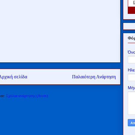
Φόρ
Όν
Ηλε
Αρχική σελίδα
Παλαιότερη Ανάρτηση
Μή
 σε:
Σχόλια ανάρτησης (Atom)