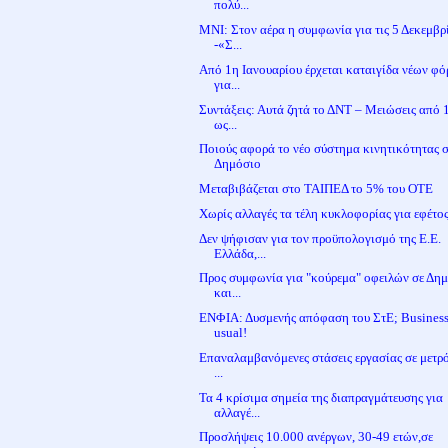
πολύ...
MNI: Στον αέρα η συμφωνία για τις 5 Δεκεμβρ
-«Σ...
Από 1η Ιανουαρίου έρχεται καταιγίδα νέων φ
για...
Συντάξεις: Αυτά ζητά το ΔΝΤ – Μειώσεις από
ως...
Ποιούς αφορά το νέο σύστημα κινητικότητας 
Δημόσιο
Μεταβιβάζεται στο ΤΑΙΠΕΔ το 5% του ΟΤΕ
Χωρίς αλλαγές τα τέλη κυκλοφορίας για εφέτο
Δεν ψήφισαν για τον προϋπολογισμό της Ε.Ε.
Ελλάδα,...
Προς συμφωνία για "κούρεμα" οφειλών σε Δη
και...
ΕΝΦΙΑ: Δυσμενής απόφαση του ΣτΕ; Business
usual!
Επαναλαμβανόμενες στάσεις εργασίας σε μετρό
...
Τα 4 κρίσιμα σημεία της διαπραγμάτευσης για
αλλαγέ...
Προσλήψεις 10.000 ανέργων, 30-49 ετών,σε