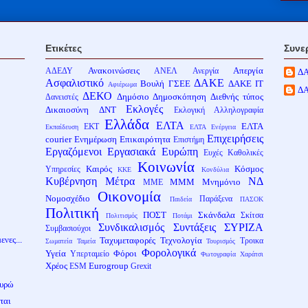
Ετικέτες
Συνε
Ανακοινώσεις
Απεργία
ΑΔΕΔΥ
ΑΝΕΛ
Ανεργία
Δ
Ασφαλιστικό
ΔΑΚΕ
Βουλή
ΓΣΕΕ
ΔΑΚΕ ΙΤ
Αφιέρωμα
Δ
ΔΕΚΟ
Δημόσιο
Δημοσκόπηση
Διεθνής τύπος
Δανειστές
Εκλογές
Δικαιοσύνη
ΔΝΤ
Εκλογική Αλληλογραφία
Ελλάδα
ΕΛΤΑ
ΕΛΤΑ
ΕΚΤ
Εκπαίδευση
ΕΛΤΑ Ενέργεια
Επιχειρήσεις
courier
Ενημέρωση
Επικαιρότητα
Επιστήμη
Εργαζόμενοι
Εργασιακά
Ευρώπη
Ευχές
Καθολικές
Κοινωνία
Καιρός
Κόσμος
Υπηρεσίες
ΚΚΕ
Κονδύλια
Κυβέρνηση
Μέτρα
ΝΔ
ΜΜΜ
Μνημόνιο
ΜΜΕ
Οικονομία
Νομοσχέδιο
Παράξενα
Παιδεία
ΠΑΣΟΚ
Πολιτική
ΠΟΣΤ
Σκάνδαλα
Σκίτσα
Πολιτισμός
Ποτάμι
Συνδικαλισμός
Συντάξεις
ΣΥΡΙΖΑ
Συμβασιούχοι
ενες...
Ταχυμεταφορές
Τεχνολογία
Τροικα
Σωματεία
Ταμεία
Τουρισμός
Φορολογικά
Υγεία
Φόροι
Υπερταμείο
Φωτογραφία
Χαράτσι
Χρέος
Eurogroup
ESM
Grexit
ευρώ
ται