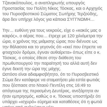
Τζανακόπουλος, ο αναπληρωτής υπουργός
Προστασίας του Πολίτη Νίκος Τόσκας, και ο Αρχηγός
του Πυροσβεστικού Σώματος Σωτήρης Τερζούδης,
άρα δεν υπήρχε λόγος για κάποια ΣΥΓΓΝΩΜΗ…
Την… ευθύνη για τους νεκρούς, είχε ο «κακός μας ο
καιρός», ο αέρας που… έτρεχε με 120 χιλιόμετρα την
ώρα, ο χρόνος της μιάμισης ώρας που διένυσε ως
την θάλασσα και το γεγονός ότι «εκεί που έπρεπε να
φτιαχτούν δρόμοι, έγιναν αυθαίρετα» όπως είπε ο κ.
Τόσκας, ο οποίος έθεσε στην διάθεση του
πρωθυπουργού την παραίτησή του αλλά αυτή δεν
έγινε δεκτή την ώρα της μάχης.
Ωστόσο είναι αδιαμφισβήτητο, ότι το Πυροσβεστικό
Σώμα δεν κατάφερε να σταματήσει μία εστία φωτιάς
που ξέσπασε στο Νταού Πεντέλη στις 16:49 το
απόγευμα της περασμένη Δευτέρας, ανεξάρτητα αν
ήταν εμπρησμός, καθώς ο κ. Τόσκας υποστήριξε ότι
υπάρχει «ισχυρό» εύρημα και καταθέσεις ότι η φωτιά