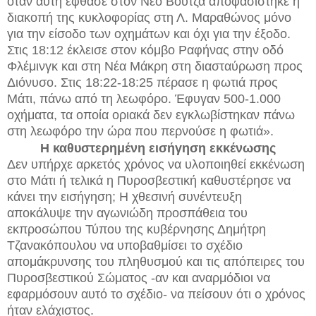
όταν αυτή έφθασε στον Νέο Βουτζά αποφασίστηκε η
διακοπή της κυκλοφορίας στη Λ. Μαραθώνος μόνο
για την είσοδο των οχημάτων και όχι για την έξοδο.
Στις 18:12 έκλεισε στον κόμβο Ραφήνας στην οδό
Φλέμινγκ και στη Νέα Μάκρη στη διασταύρωση προς
Διόνυσο. Στις 18:22-18:25 πέρασε η φωτιά προς
Μάτι, πάνω από τη λεωφόρο. Έφυγαν 500-1.000
οχήματα, τα οποία οριακά δεν εγκλωβίστηκαν πάνω
στη λεωφόρο την ώρα που περνούσε η φωτιά».
Η καθυστερημένη εισήγηση εκκένωσης
Δεν υπήρχε αρκετός χρόνος να υλοποιηθεί εκκένωση
στο Μάτι ή τελικά η Πυροσβεστική καθυστέρησε να
κάνει την εισήγηση; Η χθεσινή συνέντευξη
αποκάλυψε την αγωνιώδη προσπάθεια του
εκπροσώπου Τύπου της κυβέρνησης Δημήτρη
Τζανακόπουλου να υποβαθμίσει το σχέδιο
απομάκρυνσης του πληθυσμού και τις απόπειρες του
Πυροσβεστικού Σώματος -αν και αναρμόδιοι να
εφαρμόσουν αυτό το σχέδιο- να πείσουν ότι ο χρόνος
ήταν ελάχιστος.