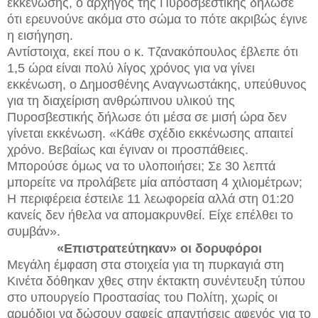
εκκένωσης, ο αρχηγός της Πυροσβεστικής δήλωσε
ότι ερευνούνε ακόμα στο σώμα το πότε ακριβώς έγινε
η εισήγηση.
Αντίστοιχα, εκεί που ο κ. Τζανακόπουλος έβλεπε ότι
1,5 ώρα είναι πολύ λίγος χρόνος για να γίνει
εκκένωση, ο Δημοσθένης Αναγνωστάκης, υπεύθυνος
για τη διαχείριση ανθρώπινου υλικού της
Πυροσβεστικής δήλωσε ότι μέσα σε μισή ώρα δεν
γίνεται εκκένωση. «Κάθε σχέδιο εκκένωσης απαιτεί
χρόνο. Βεβαίως και έγιναν οι προσπάθειες.
Μπορούσε όμως να το υλοποιήσει; Σε 30 λεπτά
μπορείτε να προλάβετε μία απόσταση 4 χιλιομέτρων;
Η περιφέρεια έστειλε 11 λεωφορεία αλλά στη 01:20
κανείς δεν ήθελα να απομακρυνθεί. Είχε επέλθει το
συμβάν».
«Επιστρατεύτηκαν» οι δορυφόροι
Μεγάλη έμφαση στα στοιχεία για τη πυρκαγιά στη
Κινέτα δόθηκαν χθες στην έκτακτη συνέντευξη τύπου
στο υπουργείο Προστασίας του Πολίτη, χωρίς οι
αρμόδιοι να δώσουν σαφείς απαντήσεις αφενός για το