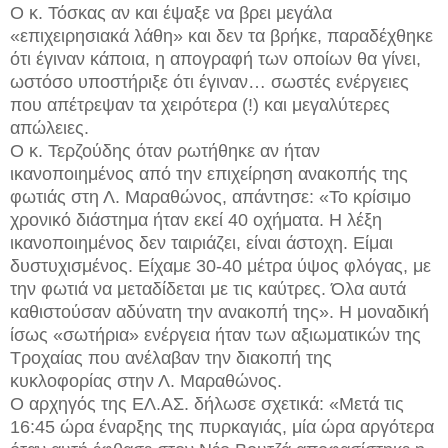
Ο κ. Τόσκας αν και έψαξε να βρει μεγάλα
«επιχειρησιακά λάθη» και δεν τα βρήκε, παραδέχθηκε
ότι έγιναν κάποια, η απογραφή των οποίων θα γίνει,
ωστόσο υποστήριξε ότι έγιναν… σωστές ενέργειες
που απέτρεψαν τα χειρότερα (!) και μεγαλύτερες
απώλειες.
Ο κ. Τερζούδης όταν ρωτήθηκε αν ήταν
ικανοποιημένος από την επιχείρηση ανακοπής της
φωτιάς στη Λ. Μαραθώνος, απάντησε: «Το κρίσιμο
χρονικό διάστημα ήταν εκεί 40 οχήματα. Η λέξη
ικανοποιημένος δεν ταιριάζει, είναι άστοχη. Είμαι
δυστυχισμένος. Είχαμε 30-40 μέτρα ύψος φλόγας, με
την φωτιά να μεταδίδεται με τις καύτρες. Όλα αυτά
καθιστούσαν αδύνατη την ανακοπή της». Η μοναδική
ίσως «σωτήρια» ενέργεια ήταν των αξιωματικών της
Τροχαίας που ανέλαβαν την διακοπή της
κυκλοφορίας στην Λ. Μαραθώνος.
Ο αρχηγός της ΕΛ.ΑΣ. δήλωσε σχετικά: «Μετά τις
16:45 ώρα έναρξης της πυρκαγιάς, μία ώρα αργότερα