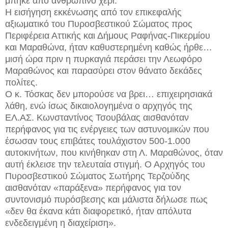
μπήκε από ανθρώπινο χέρι.
Η εισήγηση εκκένωσης από τον επικεφαλής
αξιωματικό του Πυροσβεστικού Σώματος προς
Περιφέρεια Αττικής και Δήμους Ραφήνας-Πικερμίου
και Μαραθώνα, ήταν καθυστερημένη καθώς ήρθε…
μισή ώρα πριν η πυρκαγιά περάσει την Λεωφόρο
Μαραθώνος και παρασύρει στον θάνατο δεκάδες
πολίτες.
Ο κ. Τόσκας δεν μπορούσε να βρει… επιχειρησιακά
λάθη, ενώ ίσως δικαιολογημένα ο αρχηγός της
ΕΛ.ΑΣ. Κωνσταντίνος Τσουβάλας αισθανόταν
περήφανος για τις ενέργειες των αστυνομικών που
έσωσαν τους επιβάτες τουλάχιστον 500-1.000
αυτοκινήτων, που κινήθηκαν στη Λ. Μαραθώνος, όταν
αυτή έκλεισε την τελευταία στιγμή. Ο Αρχηγός του
Πυροσβεστικού Σώματος Σωτήρης Τερζούδης
αισθανόταν «παράξενα» περήφανος για τον
συντονισμό πυρόσβεσης και μάλιστα δήλωσε πως
«δεν θα έκανα κάτι διαφορετικό, ήταν απόλυτα
ενδεδειγμένη η διαχείριση».