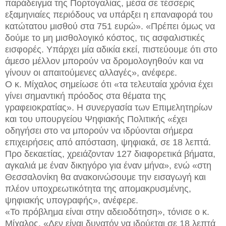
παράδειγμα της Πορτογαλίας, μέσα σε τέσσερις
εξαμηνιαίες περιόδους να υπάρξει η επαναφορά του
κατώτατου μισθού στα 751 ευρώ». «Πρέπει όμως να
δούμε το μη μισθολογικό κόστος, τις ασφαλιστικές
εισφορές. Υπάρχει μία αδικία εκεί, πιστεύουμε ότι στο
άμεσο μέλλον μπορούν να δρομολογηθούν και να
γίνουν οι απαιτούμενες αλλαγές», ανέφερε.
Ο κ. Μίχαλος σημείωσε ότι «τα τελευταία χρόνια έχει
γίνει σημαντική πρόοδος στα θέματα της
γραφειοκρατίας». Η συνεργασία των Επιμελητηρίων
και του υπουργείου Ψηφιακής Πολιτικής «έχει
οδηγήσει στο να μπορούν να ιδρύονται σήμερα
επιχειρήσεις από απόσταση, ψηφιακά, σε 18 λεπτά.
Προ δεκαετίας, χρειάζονταν 127 διαφορετικά βήματα,
αγκαλιά με έναν δικηγόρο για έναν μήνα», ενώ «στη
Θεσσαλονίκη θα ανακοινώσουμε την εισαγωγή και
πλέον υποχρεωτικότητα της απομακρυσμένης,
ψηφιακής υπογραφής», ανέφερε.
«Το πρόβλημα είναι στην αδειοδότηση», τόνισε ο κ.
Μίχαλος. «Δεν είναι δυνατόν να ιδρύεται σε 18 λεπτά