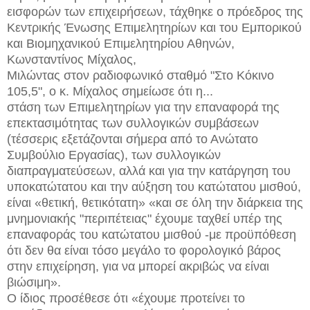
εισφορών των επιχειρήσεων, τάχθηκε ο πρόεδρος της
Κεντρικής Ένωσης Επιμελητηρίων και του Εμπορικού
και Βιομηχανικού Επιμελητηρίου Αθηνών,
Κωνσταντίνος Μίχαλος,
Μιλώντας στον ραδιοφωνικό σταθμό "Στο Κόκινο
105,5", ο κ. Μίχαλος σημείωσε ότι η...
στάση των Επιμελητηρίων για την επαναφορά της
επεκτασιμότητας των συλλογικών συμβάσεων
(τέσσερις εξετάζονται σήμερα από το Ανώτατο
Συμβούλιο Εργασίας), των συλλογικών
διαπραγματεύσεων, αλλά και για την κατάργηση του
υποκατώτατου και την αύξηση του κατώτατου μισθού,
είναι «θετική, θετικότατη» «και σε όλη την διάρκεια της
μνημονιακής "περιπέτειας" έχουμε ταχθεί υπέρ της
επαναφοράς του κατώτατου μισθού -με προϋπόθεση
ότι δεν θα είναι τόσο μεγάλο το φορολογικό βάρος
στην επιχείρηση, για να μπορεί ακριβώς να είναι
βιώσιμη».
O ίδιος προσέθεσε ότι «έχουμε προτείνει το