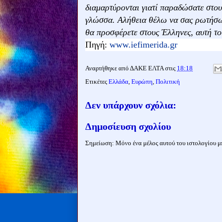
διαμαρτύρονται γιατί παραδώσατε στου
γλώσσα. Αλήθεια θέλω να σας ρωτήσω 
θα προσφέρετε στους Έλληνες, αυτή το
Πηγή:
www.iefimerida.gr
Αναρτήθηκε από
ΔΑΚΕ ΕΛΤΑ
στις
18:18
Ετικέτες
Ελλάδα
,
Ευρώπη
,
Πολιτική
Δεν υπάρχουν σχόλια:
Δημοσίευση σχολίου
Σημείωση: Μόνο ένα μέλος αυτού του ιστολογίου μπ