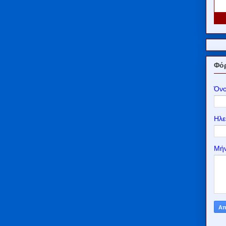
Φόρ
Όν
Ηλε
Μή