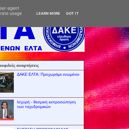
user-agent
erate usage
LEARN MORE
GOT IT
οφιλείς αναρτήσεις
ΔΑΚΕ ΕΛΤΑ: Προχωράμε ενωμένοι
Ισχυρή - θεσμική εκπροσώπηση
των ταχυδρομικών