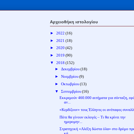
Αρχειοθήκη ιστολογίου
►
2022
(16)
►
2021
(18)
►
2020
(42)
►
2019
(90)
▼
2018
(152)
►
Δεκεμβρίου
(18)
►
Νοεμβρίου
(9)
►
Οκτωβρίου
(13)
▼
Σεπτεμβρίου
(16)
Εκκρεμούν 460.000 αιτήματα για σύνταξη, εφ
αν...
«Κερδίζουν» τους Έλληνες οι ανέπαφες συναλ
Πότε θα γίνουν εκλογές – Τι θα κρίνει την
ημερομην...
Στρατηγική «Αλέξη δώστα όλα» στο δρόμο προ
κά...