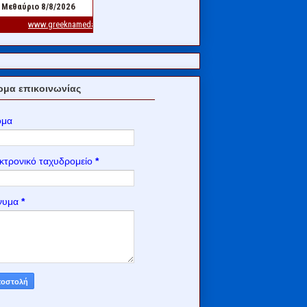
μα επικοινωνίας
ομα
κτρονικό ταχυδρομείο
*
νυμα
*