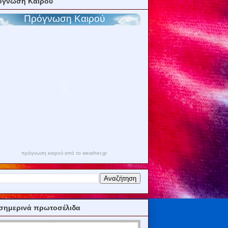
όγνωση Καιρού
πρόγνωση καιρού από το weather.gr
σημερινά πρωτοσέλιδα