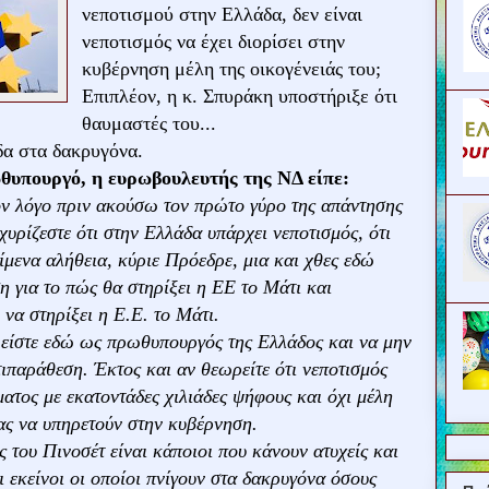
νεποτισμού στην Ελλάδα, δεν είναι
νεποτισμός να έχει διορίσει στην
κυβέρνηση μέλη της οικογένειάς του;
Επιπλέον, η κ. Σπυράκη υποστήριξε ότι
θαυμαστές του...
δα στα δακρυγόνα.
θυπουργό, η ευρωβουλευτής της ΝΔ είπε:
ον λόγο πριν ακούσω τον πρώτο γύρο της απάντησης
υρίζεστε ότι στην Ελλάδα υπάρχει νεποτισμός, ότι
μενα αλήθεια, κύριε Πρόεδρε, μια και χθες εδώ
η για το πώς θα στηρίξει η ΕΕ το Μάτι και
 να στηρίξει η Ε.Ε. το Μάτι.
 είστε εδώ ως πρωθυπουργός της Ελλάδος και να μην
τιπαράθεση. Έκτος και αν θεωρείτε ότι νεποτισμός
ματος με εκατοντάδες χιλιάδες ψήφους και όχι μέλη
ας να υπηρετούν στην κυβέρνηση.
ς του Πινοσέτ είναι κάποιοι που κάνουν ατυχείς και
ι εκείνοι οι οποίοι πνίγουν στα δακρυγόνα όσους