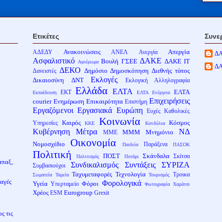
Ετικέτες
Συνε
Ανακοινώσεις
Απεργία
ΑΔΕΔΥ
ΑΝΕΛ
Ανεργία
Δ
Ασφαλιστικό
ΔΑΚΕ
Βουλή
ΓΣΕΕ
ΔΑΚΕ ΙΤ
Αφιέρωμα
Δ
ΔΕΚΟ
Δημόσιο
Δημοσκόπηση
Διεθνής τύπος
Δανειστές
Εκλογές
Δικαιοσύνη
ΔΝΤ
Εκλογική Αλληλογραφία
Ελλάδα
ΕΛΤΑ
ΕΛΤΑ
ΕΚΤ
Εκπαίδευση
ΕΛΤΑ Ενέργεια
Επιχειρήσεις
courier
Ενημέρωση
Επικαιρότητα
Επιστήμη
Εργαζόμενοι
Εργασιακά
Ευρώπη
Ευχές
Καθολικές
Κοινωνία
Καιρός
Κόσμος
Υπηρεσίες
ΚΚΕ
Κονδύλια
Κυβέρνηση
Μέτρα
ΝΔ
ΜΜΜ
Μνημόνιο
ΜΜΕ
Οικονομία
Νομοσχέδιο
Παράξενα
Παιδεία
ΠΑΣΟΚ
Πολιτική
ΠΟΣΤ
Σκάνδαλα
Σκίτσα
Πολιτισμός
Ποτάμι
άπαξ,
Συνδικαλισμός
Συντάξεις
ΣΥΡΙΖΑ
Συμβασιούχοι
Ταχυμεταφορές
Τεχνολογία
Τροικα
Σωματεία
Ταμεία
Τουρισμός
λαγές
Φορολογικά
Υγεία
Φόροι
Υπερταμείο
Φωτογραφία
Χαράτσι
Χρέος
Eurogroup
ESM
Grexit
ς τις