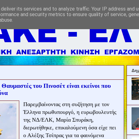
deliver its services and to analyze traffic. Your IP address and 
formance and security metrics to ensure quality of service, gen
abuse.
Δημ
Θαυμαστές του Πινοσέτ είναι εκείνοι που
όνα
Παρεμβαίνοντας στη συζήτηση με τον
Έλληνα πρωθυπουργό, η ευρωβουλευτής
της ΝΔ/ΕΛΚ, Μαρία Σπυράκη,
διερωτήθηκε, επικαλούμενη όσα είχε πει
ο Αλέξης Τσίπρας για τα φαινόμενα