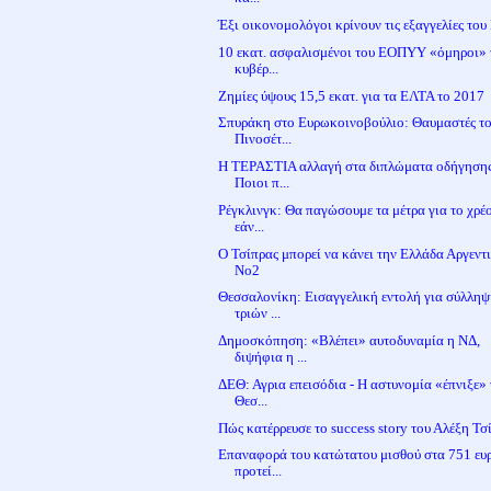
Έξι οικονομολόγοι κρίνουν τις εξαγγελίες του Κ
10 εκατ. ασφαλισμένοι του ΕΟΠΥΥ «όμηροι» 
κυβέρ...
Ζημίες ύψους 15,5 εκατ. για τα ΕΛΤΑ το 2017
Σπυράκη στο Ευρωκοινοβούλιο: Θαυμαστές τ
Πινοσέτ...
Η ΤΕΡΑΣΤΙΑ αλλαγή στα διπλώματα οδήγησης
Ποιοι π...
Ρέγκλινγκ: Θα παγώσουμε τα μέτρα για το χρέο
εάν...
Ο Τσίπρας μπορεί να κάνει την Ελλάδα Αργεντ
Νο2
Θεσσαλονίκη: Εισαγγελική εντολή για σύλλη
τριών ...
Δημοσκόπηση: «Βλέπει» αυτοδυναμία η ΝΔ,
διψήφια η ...
ΔΕΘ: Αγρια επεισόδια - Η αστυνομία «έπνιξε»
Θεσ...
Πώς κατέρρευσε το success story του Αλέξη Τσ
Επαναφορά του κατώτατου μισθού στα 751 ευ
προτεί...