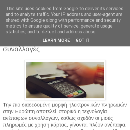
This site uses cookies from Google to deliver its services
and to analyze traffic. Your IP address and user-agent are
shared with Google along with performance and security
metrics to ensure quality of service, generate usage
statistics, and to detect and address abuse.
Τρίτη 18 Σεπτεμβρίου 2018
«Κερδίζουν» τους Έλληνες οι ανέπαφες
LEARN MORE
GOT IT
συναλλαγές
Την πιο διαδεδομένη μορφή ηλεκτρονικών πληρωμών
στην Ευρώπη αποτελεί ιστορικά η τεχνολογία
ανέπαφων συναλλαγών, καθώς σχεδόν οι μισές
πληρωμές με χρήση κάρτας, γίνονται πλέον ανέπαφα.