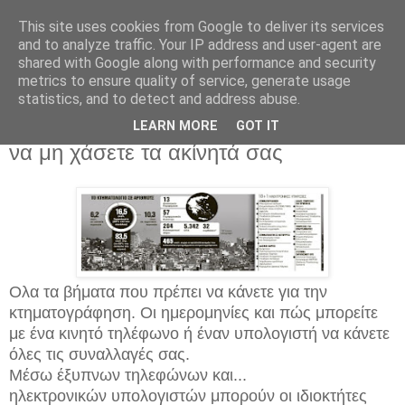
This site uses cookies from Google to deliver its services
and to analyze traffic. Your IP address and user-agent are
shared with Google along with performance and security
metrics to ensure quality of service, generate usage
statistics, and to detect and address abuse.
Πέμπτη 13 Δεκεμβρίου 2018
Κτηματολόγιο : Οδηγός επιβίωσης για
LEARN MORE
GOT IT
να μη χάσετε τα ακίνητά σας
Ολα τα βήματα που πρέπει να κάνετε για την
κτηματογράφηση. Οι ημερομηνίες και πώς μπορείτε
με ένα κινητό τηλέφωνο ή έναν υπολογιστή να κάνετε
όλες τις συναλλαγές σας.
Μέσω έξυπνων τηλεφώνων και...
ηλεκτρονικών υπολογιστών μπορούν οι ιδιοκτήτες