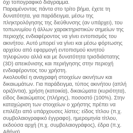
όχι τοπογραφικό διάγραμμα.
Παραμένοντας πάντα στο τρίτο βήμα, έχετε τη
δυνατότητα, για παράδειγμα, μέσω της
πληκτρολόγησης της διεύθυνσης (αν υπάρχει), του
τοπωνυμίου ή άλλων χαρακτηριστικών σημείων της
περιοχής ενδιαφέροντος να γίνει εντοπισμός του
ακινήτου. Αυτό μπορεί να γίνει και μέσω φόρτωσης
αρχείου από εφαρμογή εντοπισμού κινητού
τηλεφώνου αλλά και με δυνατότητα τρισδιάστατης
(3D) απεικόνισης και περιήγησης στην περιοχή
ενδιαφέροντος του χρήστη.
Ακολουθεί η αναγραφή στοιχείων ακινήτων και
δικαιωμάτων. Για παράδειγμα, τύπος ακινήτου (απλή
οριζόντια), χρήση (κατοικία), δικαιώματα (κυριότητα),
είδος δικαιώματος (πλήρης), ποσοστό (100%). Στην
καταχώριση των στοιχείων ο χρήστης πρέπει να
επιλέξει από υπάρχουσες λίστες: είδος τίτλου (π.χ.
συμβολαιογραφικό έγγραφο), ημερομηνία τίτλου,
εκδούσα αρχή (π.χ. συμβολαιογράφος), έδρα (π.χ.
Αθήνα).