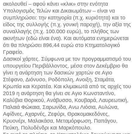
ακολουθεί – αφού κάνει «κλικ» στην ενότητα
Υπολογισμός Τελών και Δικαιωμάτων – είναι να
συμπληρώσει: την κατηγορία (π.χ. κυριότητα) και το
είδος της συλλογής (π.χ. γονική παροχή), την αξία της
συναλλαγής (π.χ. 100.000 ευρώ), το πλήθος των
ακινήτων (εδώ είναι ένα). Και αυτόματα ενημερώνεται
ότι θα πληρώσει 896,44 ευρώ στο Κτηματολογικό
Γραφείο.
Δασικοί χάρτες. Σύμφωνα με τον προγραμματισμό του
υπουργείου Περιβάλλοντος, μέσα στον Δεκέμβριο θα
γίνει η ανάρτηση των δασικών χαρτών σε Αγιο
Στέφανο, Διόνυσο, Ροδόπολη, Ανοιξη, Σταμάτα,
Κρωπία και Κερατέα. Και κλιμακωτά από τις αρχές του
2019 η ανάρτηση θα γίνει σε Αγιο Κωνσταντίνο,
Καλύβια Θορικού, Ανάβυσσο, Κουβαρά, Λαυρεωτική,
Παλαιά Φώκαια, Σαρωνίδα, Ανω Λιόσια, Αυλώνα,
Αφίδνες, Αχαρνές, Ζεφύρι, Θρακομακεδόνες,
Κρυονέρι, Μαλακάσα, Μεταμόρφωση, Παπάγου,
Πεύκη, Πολυδένδρι και Μαρκόπουλο.