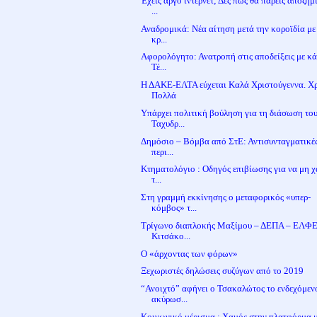
Έχεις αργό ίντερνετ; Δες πώς θα πάρεις αποζη
...
Αναδρομικά: Νέα αίτηση μετά την κοροϊδία με 
κρ...
Αφορολόγητο: Ανατροπή στις αποδείξεις με κά
Τέ...
Η ΔΑΚΕ-ΕΛΤΑ εύχεται Καλά Χριστούγεννα. Χ
Πολλά
Υπάρχει πολιτική βούληση για τη διάσωση το
Ταχυδρ...
Δημόσιο – Βόμβα από ΣτΕ: Αντισυνταγματικές
περι...
Κτηματολόγιο : Οδηγός επιβίωσης για να μη χ
τ...
Στη γραμμή εκκίνησης ο μεταφορικός «υπερ-
κόμβος» τ...
Τρίγωνο διαπλοκής Μαξίμου – ΔΕΠΑ – ΕΛΦΕ
Κιτσάκο...
Ο «άρχοντας των φόρων»
Ξεχωριστές δηλώσεις συζύγων από το 2019
“Ανοιχτό” αφήνει ο Τσακαλώτος το ενδεχόμεν
ακύρωσ...
Κοινωνικό μέρισμα : Χαμός στην πλατφόρμα 