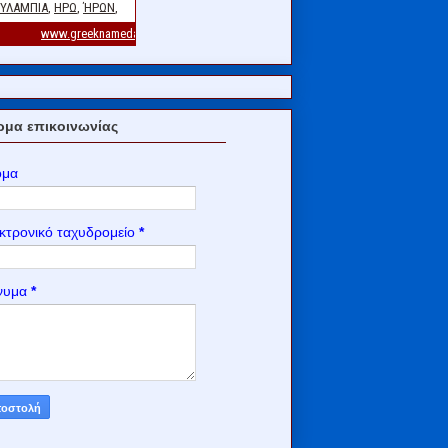
μα επικοινωνίας
ομα
κτρονικό ταχυδρομείο
*
νυμα
*