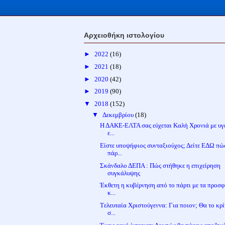
Αρχειοθήκη ιστολογίου
►
2022
(16)
►
2021
(18)
►
2020
(42)
►
2019
(90)
▼
2018
(152)
▼
Δεκεμβρίου
(18)
Η ΔΑΚΕ-ΕΛΤΑ σας εύχεται Καλή Χρονιά με υγε
ε...
Είστε υποψήφιος συνταξιούχος; Δείτε ΕΔΩ πώ
πάρ...
Σκάνδαλο ΔΕΠΑ : Πώς στήθηκε η επιχείρηση
συγκάλυψης
Έκθετη η κυβέρνηση από το πάρτι με τα προσ
κ...
Tελευταία Χριστούγεννα: Για ποιον; Θα το κρ
σ...