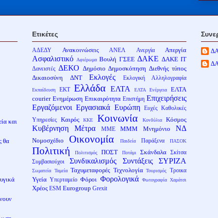
Ετικέτες
Συνε
Ανακοινώσεις
Απεργία
ΑΔΕΔΥ
ΑΝΕΛ
Ανεργία
Δ
Ασφαλιστικό
ΔΑΚΕ
Βουλή
ΓΣΕΕ
ΔΑΚΕ ΙΤ
Αφιέρωμα
Δ
ΔΕΚΟ
Δημόσιο
Δημοσκόπηση
Διεθνής τύπος
Δανειστές
Εκλογές
Δικαιοσύνη
ΔΝΤ
Εκλογική Αλληλογραφία
Ελλάδα
ΕΛΤΑ
ΕΛΤΑ
ΕΚΤ
Εκπαίδευση
ΕΛΤΑ Ενέργεια
Επιχειρήσεις
courier
Ενημέρωση
Επικαιρότητα
Επιστήμη
Εργαζόμενοι
Εργασιακά
Ευρώπη
Ευχές
Καθολικές
Κοινωνία
Καιρός
Κόσμος
Υπηρεσίες
ΚΚΕ
Κονδύλια
ία και
Κυβέρνηση
Μέτρα
ΝΔ
ΜΜΜ
Μνημόνιο
ΜΜΕ
Οικονομία
Νομοσχέδιο
ς θα
Παράξενα
Παιδεία
ΠΑΣΟΚ
Πολιτική
ΠΟΣΤ
Σκάνδαλα
Σκίτσα
Πολιτισμός
Ποτάμι
Συνδικαλισμός
Συντάξεις
ΣΥΡΙΖΑ
Συμβασιούχοι
Ταχυμεταφορές
Τεχνολογία
Τροικα
Σωματεία
Ταμεία
Τουρισμός
Φορολογικά
Υγεία
Φόροι
φυγικά
Υπερταμείο
Φωτογραφία
Χαράτσι
Χρέος
Eurogroup
ESM
Grexit
ίνουν