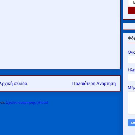
Φόρ
Όν
Ηλε
Αρχική σελίδα
Παλαιότερη Ανάρτηση
Μή
 σε:
Σχόλια ανάρτησης (Atom)