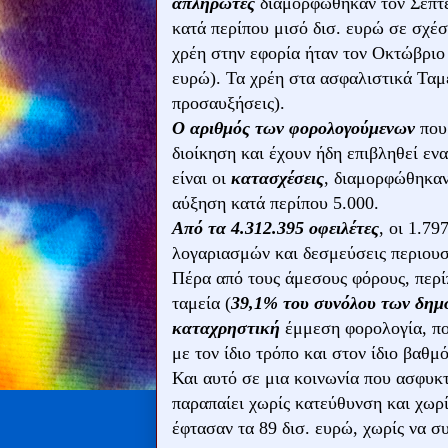
απλήρωτες
διαμορφώθηκαν τον Σεπτ
κατά περίπου μισό δισ. ευρώ σε σχέ
χρέη στην εφορία ήταν τον Οκτώβρι
ευρώ). Τα χρέη στα ασφαλιστικά Ταμ
προσαυξήσεις).
Ο αριθμός των φορολογούμενων
που 
διοίκηση και έχουν ήδη επιβληθεί εν
είναι οι
κατασχέσεις
, διαμορφώθηκαν
αύξηση κατά περίπου 5.000.
Από τα 4.312.395 οφειλέτες
, οι 1.79
λογαριασμών και δεσμεύσεις περιουσ
Πέρα από τους άμεσους φόρους, περ
ταμεία (
39,1% του συνόλου των δημ
καταχρηστική
έμμεση φορολογία, που
με τον ίδιο τρόπο και στον ίδιο βαθμό,
Και αυτό σε μια κοινωνία που ασφυκτ
παραπαίει χωρίς κατεύθυνση και χωρί
έφτασαν τα 89 δισ. ευρώ, χωρίς να σ