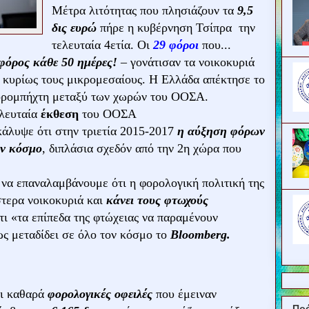
Μέτρα λιτότητας που πλησιάζουν τα
9,5
δις ευρώ
πήρε η κυβέρνηση Τσίπρα την
τελευταία 4ετία. Οι
29 φόροι
που...
φόρος κάθε 50 ημέρες!
– γονάτισαν τα νοικοκυριά
, κυρίως τους μικρομεσαίους. Η Ελλάδα απέκτησε το
φορομπήχτη μεταξύ των χωρών του ΟΟΣΑ.
ελευταία
έκθεση
του ΟΟΣΑ
κάλυψε ότι στην τριετία 2015-2017
η αύξηση φόρων
ον κόσμο
, διπλάσια σχεδόν από την 2η χώρα που
να επαναλαμβάνουμε ότι η φορολογική πολιτική της
τερα νοικοκυριά και
κάνει τους φτωχούς
ότι «τα επίπεδα της φτώχειας να παραμένουν
ς μεταδίδει σε όλο τον κόσμο το
Bloomberg.
Οι καθαρά
φορολογικές οφειλές
που έμειναν
Πρ