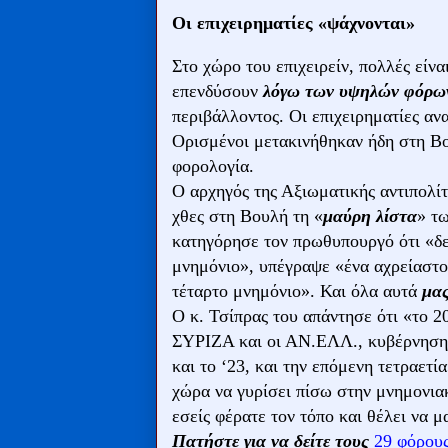
Οι επιχειρηματίες «ψάχνονται»
Στο χώρο του επιχειρείν, πολλές είν
επενδύσουν
λόγω των υψηλών φόρω
περιβάλλοντος. Οι επιχειρηματίες αν
Ορισμένοι μετακινήθηκαν ήδη στη Βο
φορολογία.
Ο αρχηγός της Αξιωματικής αντιπολί
χθες στη Βουλή τη «
μαύρη λίστα
» τ
κατηγόρησε τον πρωθυπουργό ότι «δ
μνημόνιο», υπέγραψε «ένα αχρείαστο
τέταρτο μνημόνιο». Και όλα αυτά
μας
Ο κ. Τσίπρας του απάντησε ότι «το 2
ΣΥΡΙΖΑ και οι ΑΝ.ΕΛΛ., κυβέρνηση θα
και το ‘23, και την επόμενη τετραετί
χώρα να γυρίσει πίσω στην μνημονια
εσείς φέρατε τον τόπο και θέλει να μ
Πατήστε για να δείτε τους
29 φόρου