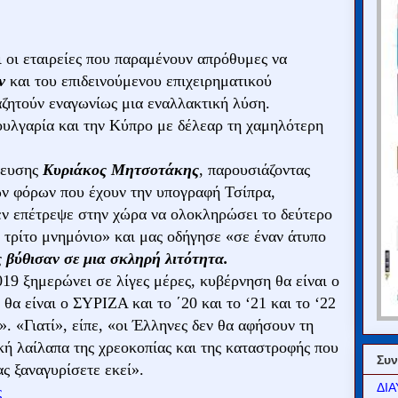
αι οι εταιρείες που παραμένουν απρόθυμες να
ν
και του επιδεινούμενου επιχειρηματικού
αζητούν εναγωνίως μια εναλλακτική λύση.
υλγαρία και την Κύπρο με δέλεαρ τη χαμηλότερη
τευσης
Κυριάκος Μητσοτάκης
, παρουσιάζοντας
ων φόρων που έχουν την υπογραφή Τσίπρα,
εν επέτρεψε στην χώρα να ολοκληρώσει το δεύτερο
 τρίτο μνημόνιο» και μας οδήγησε «σε έναν άτυπο
 βύθισαν σε μια σκληρή λιτότητα.
019 ξημερώνει σε λίγες μέρες, κυβέρνηση θα είναι ο
 είναι ο ΣΥΡΙΖΑ και το ΄20 και το ‘21 και το ‘22
α». «Γιατί», είπε, «οι Έλληνες δεν θα αφήσουν τη
κή λαίλαπα της χρεοκοπίας και της καταστροφής που
Συν
ας ξαναγυρίσετε εκεί».
ΔΙΑ
ς