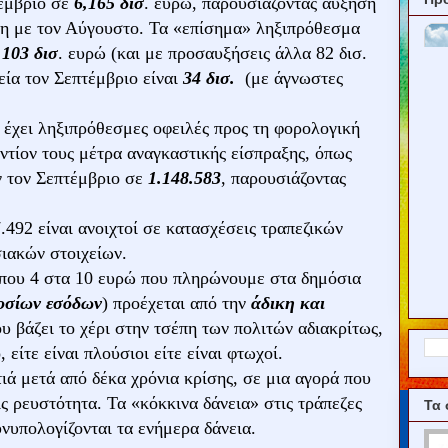
έμβριο σε
6,165 δισ
. ευρώ, παρουσιάζοντας αύξηση
ση με τον Αύγουστο. Τα «επίσημα» ληξιπρόθεσμα
ο
103 δισ
. ευρώ (και με προσαυξήσεις άλλα 82 δισ.
εία τον Σεπτέμβριο είναι
34 δισ.
(με άγνωστες
έχει ληξιπρόθεσμες οφειλές προς τη φορολογική
αντίον τους μέτρα αναγκαστικής είσπραξης, όπως
 τον Σεπτέμβριο σε
1.148.583
, παρουσιάζοντας
7.492 είναι ανοιχτοί σε κατασχέσεις τραπεζικών
ιακών στοιχείων.
ίπου 4 στα 10 ευρώ που πληρώνουμε στα δημόσια
οσίων εσόδων
) προέχεται από την
άδικη και
 βάζει το χέρι στην τσέπη των πολιτών αδιακρίτως,
 είτε είναι πλούσιοι είτε είναι φτωχοί.
ιά μετά από δέκα χρόνια κρίσης, σε μια αγορά που
ς ρευστότητα. Τα «κόκκινα δάνεια» στις τράπεζες
Τα 
υνυπολογίζονται τα ενήμερα δάνεια.