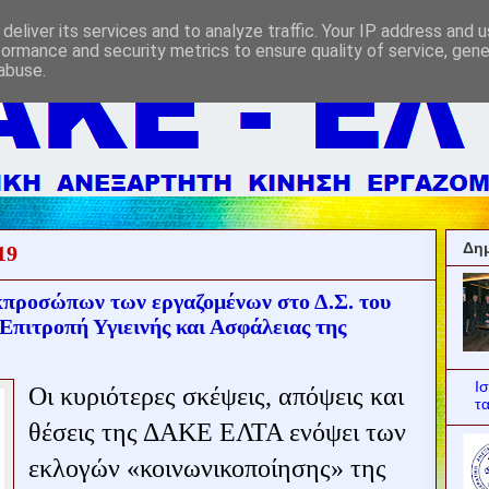
deliver its services and to analyze traffic. Your IP address and 
formance and security metrics to ensure quality of service, gen
abuse.
Δημ
19
εκπροσώπων των εργαζομένων στο Δ.Σ. του
Επιτροπή Υγιεινής και Ασφάλειας της
Ι
Οι κυριότερες σκέψεις, απόψεις και
τ
θέσεις της ΔΑΚΕ ΕΛΤΑ ενόψει των
εκλογών «κοινωνικοποίησης» της