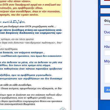
Φόρ
Όν
Ηλε
Μή