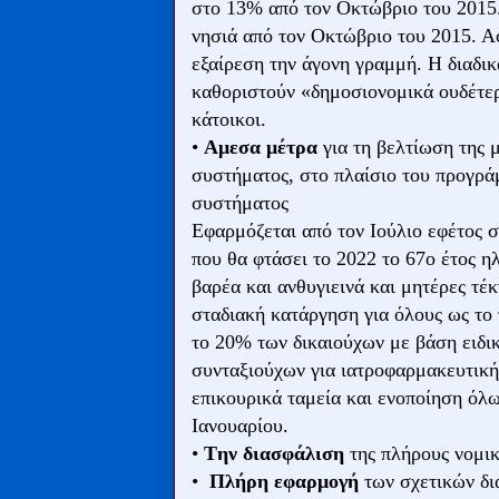
στο 13% από τον Οκτώβριο του 2015
νησιά από τον Οκτώβριο του 2015. Α
εξαίρεση την άγονη γραμμή. Η διαδικ
καθοριστούν «δημοσιονομικά ουδέτερ
κάτοικοι.
•
Aμεσα μέτρα
για τη βελτίωση της 
συστήματος, στο πλαίσιο του προγρά
συστήματος
Εφαρμόζεται από τον Ιούλιο εφέτος σ
που θα φτάσει το 2022 το 67ο έτος η
βαρέα και ανθυγιεινά και μητέρες τ
σταδιακή κατάργηση για όλους ως το 
το 20% των δικαιούχων με βάση ειδι
συνταξιούχων για ιατροφαρμακευτική
επικουρικά ταμεία και ενοποίηση όλ
Ιανουαρίου.
•
Tην διασφάλιση
της πλήρους νομι
•
Πλήρη εφαρμογή
των σχετικών δι