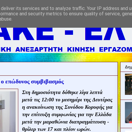
deliver its services and to analyze traffic. Your IP address and 
formance and security metrics to ensure quality of service, gen
abuse.
Δημ
 ο επώδυνος συμβιβασμός
Στη δημοσιότητα δόθηκε λίγα λεπτά
μετά τις 12:00 το μεσημέρι της Δευτέρας
η ανακοίνωση της Συνόδου Κορυφής για
την επίτευξη συμφωνίας για την Ελλάδα
μετά την μαραθώνια διαπραγμάτευση -
θρίλερ των 17 και πλέον ωρών.