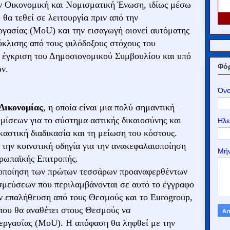
ν Οικονομική και Νομισματική Ένωση, ιδίως μέσω
θα τεθεί σε λειτουργία πριν από την
γασίας (MoU) και την εισαγωγή οιονεί αυτόματης
κλισης από τους φιλόδοξους στόχους του
 έγκριση του Δημοσιονομικού Συμβουλίου και υπό
Φόρ
ν.
Όν
Δικονομίας
, η οποία είναι μια πολύ σημαντική
μίσεων για το σύστημα αστικής δικαιοσύνης και
Ηλε
καστική διαδικασία και τη μείωση του κόστους.
 την κοινοτική οδηγία για την ανακεφαλαιοποίηση
Μή
υρωπαϊκής Επιτροπής.
λοποίηση των πρώτων τεσσάρων προαναφερθέντων
σμεύσεων που περιλαμβάνονται σε αυτό το έγγραφο
ην επαλήθευση από τους Θεσμούς και το Eurogroup,
που θα αναθέτει στους Θεσμούς να
εργασίας (MoU). Η απόφαση θα ληφθεί με την