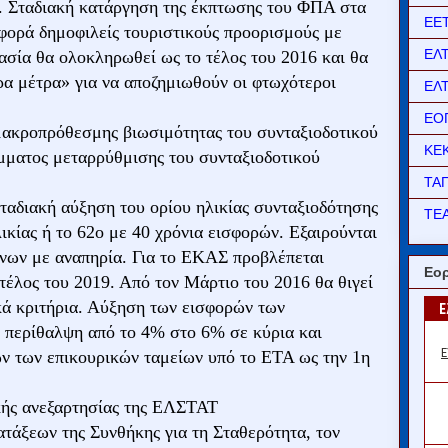
. Σταδιακή κατάργηση της έκπτωσης του ΦΠΑ στα
ΕΕ
φορά δημοφιλείς τουριστικούς προορισμούς με
ΕΛ
ασία θα ολοκληρωθεί ως το τέλος του 2016 και θα
α μέτρα» για να αποζημιωθούν οι φτωχότεροι
ΕΛ
ΕΟ
μακροπρόθεσμης βιωσιμότητας του συνταξιοδοτικού
ΚΕ
μματος μεταρρύθμισης του συνταξιοδοτικού
ΤΑ
ταδιακή αύξηση του ορίου ηλικίας συνταξιοδότησης
ΤΕΑ
λικίας ή το 62ο με 40 χρόνια εισφορών. Εξαιρούνται
έκνων με αναπηρία. Για το ΕΚΑΣ προβλέπεται
Εορ
τέλος του 2019. Από τον Μάρτιο του 2016 θα θιγεί
κά κριτήρια. Αύξηση των εισφορών των
 περίθαλψη από το 4% στο 6% σε κύρια και
ων των επικουρικών ταμείων υπό το ΕΤΑ ως την 1η
κής ανεξαρτησίας της ΕΛΣΤΑΤ
ατάξεων της Συνθήκης για τη Σταθερότητα, τον