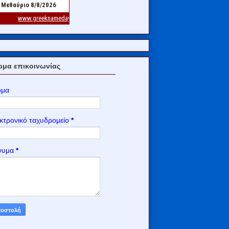
μα επικοινωνίας
ομα
κτρονικό ταχυδρομείο
*
νυμα
*