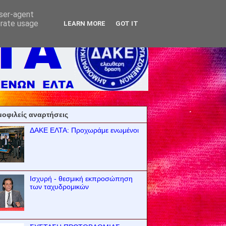
user-agent
erate usage
LEARN MORE
GOT IT
οφιλείς αναρτήσεις
ΔΑΚΕ ΕΛΤΑ: Προχωράμε ενωμένοι
Ισχυρή - θεσμική εκπροσώπηση
των ταχυδρομικών