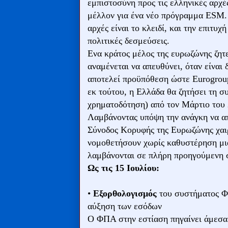
εμπιστοσύνη προς τις ελληνικές αρχ
μέλλον για ένα νέο πρόγραμμα ESM. Σ
αρχές είναι το κλειδί, και την επιτυ
πολιτικές δεσμεύσεις.
Ενα κράτος μέλος της ευρωζώνης ζη
αναμένεται να απευθύνει, όταν είναι
αποτελεί προϋπόθεση ώστε Eurogrou
εκ τούτου, η Ελλάδα θα ζητήσει τη 
χρηματοδότηση) από τον Μάρτιο του 
Λαμβάνοντας υπόψη την ανάγκη να απ
Σύνοδος Κορυφής της Ευρωζώνης χαιρ
νομοθετήσουν χωρίς καθυστέρηση μι
λαμβάνονται σε πλήρη προηγούμενη 
Ως τις 15 Ιουλίου:
•
Εξορθολογισμός
του συστήματος Φ
αύξηση των εσόδων
Ο ΦΠΑ στην εστίαση πηγαίνει άμεσα