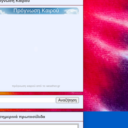
όγνωση Καιρού
πρόγνωση καιρού από το weather.gr
σημερινά πρωτοσέλιδα