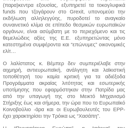
(παρα)κεντρα εξουσίας, εξυπηρετεί τα τοκογλυφικά
funds
που τζογάρουν στο
Grexit
, υπονομεύει την
εκδήλωση αλληλεγγύης, πυροδοτεί το αναγκαίο
συναινετικό κλίμα σε επίπεδο θεσμικών ευρωπαϊκών
οργάνων, είναι ασύμβατη με το περιεχόμενο και τις
θεμελιώδεις αξίες της Ε.Ε. εξυπηρετώντας μόνο
κατεστημένα συμφέροντα και “επώνυμες” οικονομικές
ελίτ…
Ο λαλίστατος κ. Βέμπερ δεν συμπεριέλαβε στην
αιχμηρή, αντιευρωπαϊκή, ανάλγητη και λαϊκιστική
τοποθέτησή του καμία κριτική για τα αδιέξοδα
Προγράμματα ακραίας λιτότητας και εσωτερικής
υποτίμησης που εφαρμόστηκαν στην Πατρίδα μας
από την υπαγωγή της στο Μεικτό Μηχανισμό
Στήριξης έως και σήμερα, την ώρα που το Ευρωπαϊκό
Κοινοβούλιο -άρα και οι Ευρωβουλευτές του
EPP
-
έχει χαρακτηρίσει την Τρόικα ως “Χασάπη”.