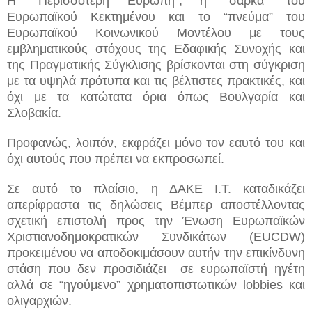
H
“Περισσότερη Ευρώπη”, η “σάρκα” του
Ευρωπαϊκού Κεκτημένου και το “πνεύμα” του
Ευρωπαϊκού Κοινωνικού Μοντέλου με τους
εμβληματικούς στόχους της Εδαφικής Συνοχής και
της Πραγματικής Σύγκλισης βρίσκονται στη σύγκριση
με τα υψηλά πρότυπα και τις βέλτιστες πρακτικές, και
όχι με τα κατώτατα όρια όπως Βουλγαρία και
Σλοβακία.
Προφανώς, λοιπόν, εκφράζει μόνο τον εαυτό του και
όχι αυτούς που πρέπει να εκπροσωπεί.
Σε αυτό το πλαίσιο, η ΔΑΚΕ Ι.Τ. καταδικάζει
απερίφραστα τις δηλώσεις Βέμπερ αποστέλλοντας
σχετική επιστολή προς την Ένωση Ευρωπαϊκών
Χριστιανοδημοκρατικών Συνδικάτων (
EUCDW
)
προκειμένου να αποδοκιμάσουν αυτήν την επικίνδυνη
στάση που δεν προσιδιάζει
σε ευρωπαϊστή ηγέτη
αλλά σε “ηγούμενο” χρηματοπιστωτικών
lobbies
και
ολιγαρχιών.