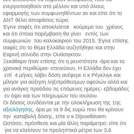
ενεργοποιηθούν στο μέλλον και υπό όλους
εφαρμογής των συμφωνηθέντων αν και είπε ότι το
ΔΝΤ θέλει αποφάσεις τώρα.
Έγινε σαφές ότι αποκλείεται κούρεμα του χρέους
και ότι όποια παρέμβαση θα γίνει εντός των
συμφωνιών του καλοκαιριού του 2015. Έγινε επίσης
σαφές ότι το θέμα Ελλάδα συζητήθηκε και στην
Εαρινή σύνοδο στην Ουάσιγκτον.
Ξεκάθαρο ήταν επίσης ότι η ρευστότητα -άρα και τα
χρονικά περιθώρια- στενεύουν. Η Ελλάδα δεν έχει
επί 4 μήνες λάβει δόση ανέφερε ο κ Ρέγκλιγκ και
μίλησε για αύξηση ληξιπρόθεσμων οφειλών αλλά και
για ανάγκη προόδου τις επόμενες ημέρες- εβδομάδες
εν όψει και των πληρωμών του Ιουλίου.
Οι δόσεις συνδέονται με την ολοκλήρωση της 1ης
αξιολόγησης
, άρα με τα 9 δις ευρώ που θα κρίνουν
την καταβολή δόσης, είπε ο κ
Dijsselbloem
.
Ωστόσο, πρόσθεσε και μία άλλη παράμετρο: είπε ότι
για να κλείσουν τα προληπτικά μέτρα των 3,6