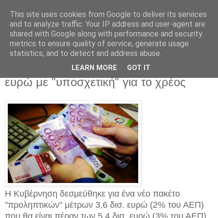
This site uses cookies from Google to deliver its services
and to analyze traffic. Your IP address and user-agent are
shared with Google along with performance and security
metrics to ensure quality of service, generate usage
statistics, and to detect and address abuse.
Παρασκευή 22 Απριλίου 2016
Αναζητείται συμφωνία για μέτρα 9 δισ.
LEARN MORE
GOT IT
ευρώ με "υποσχετική" για το χρέος
Η Κυβέρνηση δεσμεύθηκε για ένα νέο πακέτο
"προληπτικών" μέτρων 3,6 δισ. ευρώ (2% του ΑΕΠ)
που θα είναι πέραν των 5,4 δισ. ευρώ (3% του ΑΕΠ)