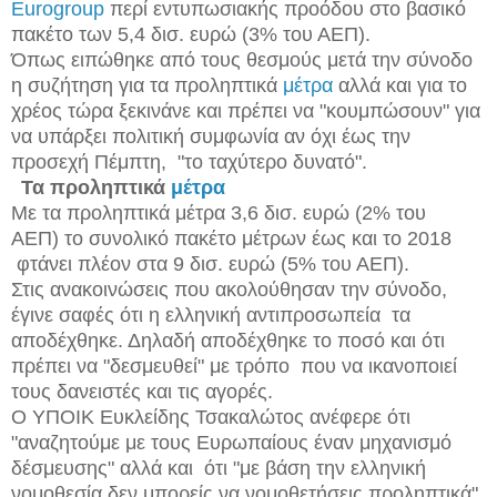
Eurogroup
περί εντυπωσιακής προόδου στο βασικό
πακέτο των 5,4 δισ. ευρώ (3% του ΑΕΠ).
Όπως ειπώθηκε από τους θεσμούς μετά την σύνοδο
η συζήτηση για τα προληπτικά
μέτρα
αλλά και για το
χρέος τώρα ξεκινάνε και πρέπει να "κουμπώσουν" για
να υπάρξει πολιτική συμφωνία αν όχι έως την
προσεχή Πέμπτη, "το ταχύτερο δυνατό".
Τα προληπτικά
μέτρα
Με τα προληπτικά μέτρα 3,6 δισ. ευρώ (2% του
ΑΕΠ) το συνολικό πακέτο μέτρων έως και το 2018
φτάνει πλέον στα 9 δισ. ευρώ (5% του ΑΕΠ).
Στις ανακοινώσεις που ακολούθησαν την σύνοδο,
έγινε σαφές ότι η ελληνική αντιπροσωπεία τα
αποδέχθηκε. Δηλαδή αποδέχθηκε το ποσό και ότι
πρέπει να "δεσμευθεί" με τρόπο που να ικανοποιεί
τους δανειστές και τις αγορές.
Ο ΥΠΟΙΚ Ευκλείδης Τσακαλώτος ανέφερε ότι
"αναζητούμε με τους Ευρωπαίους έναν μηχανισμό
δέσμευσης" αλλά και ότι "με βάση την ελληνική
νομοθεσία δεν μπορείς να νομοθετήσεις προληπτικά"