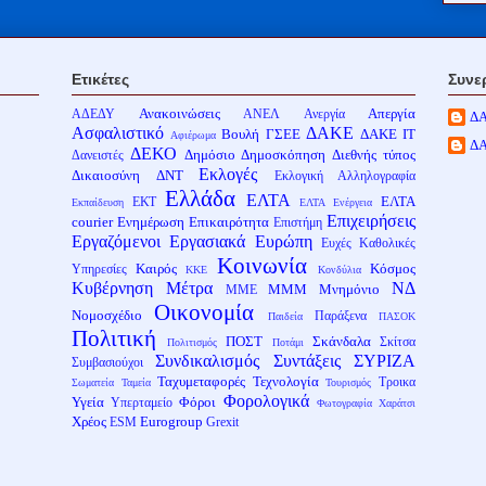
Ετικέτες
Συνε
Ανακοινώσεις
Απεργία
ΑΔΕΔΥ
ΑΝΕΛ
Ανεργία
Δ
Ασφαλιστικό
ΔΑΚΕ
Βουλή
ΓΣΕΕ
ΔΑΚΕ ΙΤ
Αφιέρωμα
Δ
ΔΕΚΟ
Δημόσιο
Δημοσκόπηση
Διεθνής τύπος
Δανειστές
Εκλογές
Δικαιοσύνη
ΔΝΤ
Εκλογική Αλληλογραφία
Ελλάδα
ΕΛΤΑ
ΕΛΤΑ
ΕΚΤ
Εκπαίδευση
ΕΛΤΑ Ενέργεια
Επιχειρήσεις
courier
Ενημέρωση
Επικαιρότητα
Επιστήμη
Εργαζόμενοι
Εργασιακά
Ευρώπη
Ευχές
Καθολικές
Κοινωνία
Καιρός
Κόσμος
Υπηρεσίες
ΚΚΕ
Κονδύλια
Κυβέρνηση
Μέτρα
ΝΔ
ΜΜΜ
Μνημόνιο
ΜΜΕ
Οικονομία
Νομοσχέδιο
Παράξενα
Παιδεία
ΠΑΣΟΚ
Πολιτική
ΠΟΣΤ
Σκάνδαλα
Σκίτσα
Πολιτισμός
Ποτάμι
Συνδικαλισμός
Συντάξεις
ΣΥΡΙΖΑ
Συμβασιούχοι
Ταχυμεταφορές
Τεχνολογία
Τροικα
Σωματεία
Ταμεία
Τουρισμός
Φορολογικά
Υγεία
Φόροι
Υπερταμείο
Φωτογραφία
Χαράτσι
Χρέος
Eurogroup
ESM
Grexit