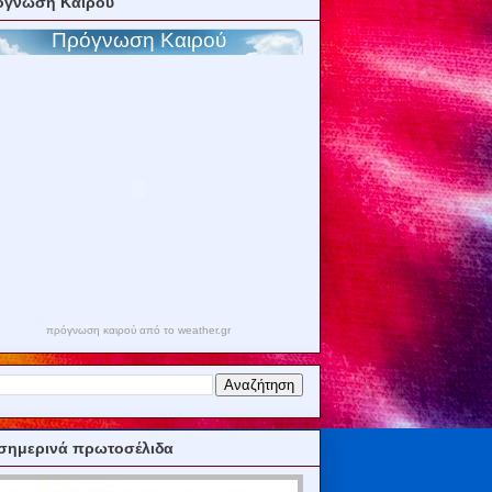
όγνωση Καιρού
πρόγνωση καιρού από το weather.gr
σημερινά πρωτοσέλιδα