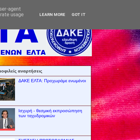
user-agent
erate usage
LEARN MORE
GOT IT
οφιλείς αναρτήσεις
ΔΑΚΕ ΕΛΤΑ: Προχωράμε ενωμένοι
Ισχυρή - θεσμική εκπροσώπηση
των ταχυδρομικών