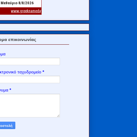
μα επικοινωνίας
ομα
κτρονικό ταχυδρομείο
*
νυμα
*