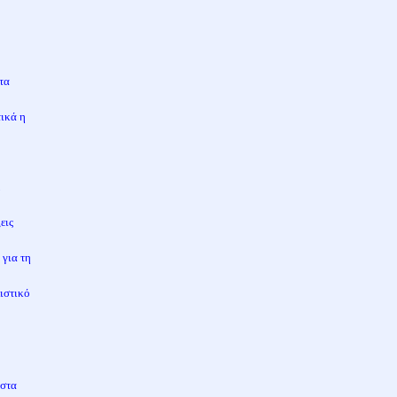
ό
ιτα
τικά η
ε
εις
 για τη
ιστικό
 στα