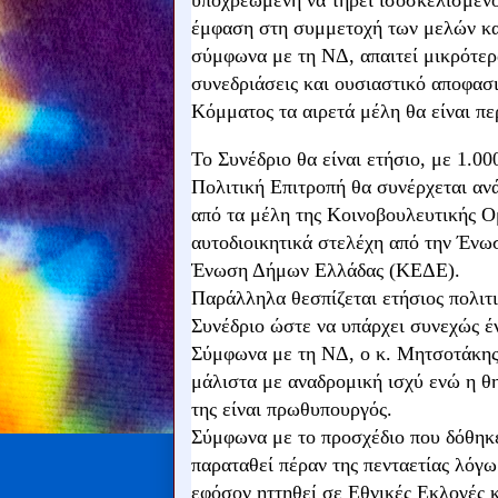
υποχρεωμένη να τηρεί ισοσκελισμέν
έμφαση στη συμμετοχή των μελών κα
σύμφωνα με τη ΝΔ, απαιτεί μικρότερα
συνεδριάσεις και ουσιαστικό αποφασ
Κόμματος τα αιρετά μέλη θα είναι περ
Το Συνέδριο θα είναι ετήσιο, με 1.00
Πολιτική Επιτροπή θα συνέρχεται ανά
από τα μέλη της Κοινοβουλευτικής Ο
αυτοδιοικητικά στελέχη από την Έν
Ένωση Δήμων Ελλάδας (ΚΕΔΕ).
Παράλληλα θεσπίζεται ετήσιος πολιτικ
Συνέδριο ώστε να υπάρχει συνεχώς έν
Σύμφωνα με τη ΝΔ, ο κ. Μητσοτάκης 
μάλιστα με αναδρομική ισχύ ενώ η θ
της είναι πρωθυπουργός.
Σύμφωνα με το προσχέδιο που δόθηκε
παραταθεί πέραν της πενταετίας λόγω
εφόσον ηττηθεί σε Εθνικές Εκλογές 