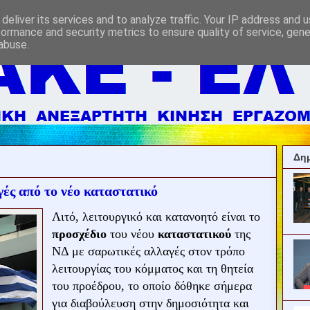
deliver its services and to analyze traffic. Your IP address and 
formance and security metrics to ensure quality of service, gen
abuse.
Δημ
ές από το νέο καταστατικό
Λιτό, λειτουργικό και κατανοητό είναι το
προσχέδιο
του νέου
καταστατικού
της
ΝΔ με σαρωτικές αλλαγές στον τρόπο
λειτουργίας του κόμματος και τη θητεία
του προέδρου, το οποίο δόθηκε σήμερα
για διαβούλευση στην δημοσιότητα και