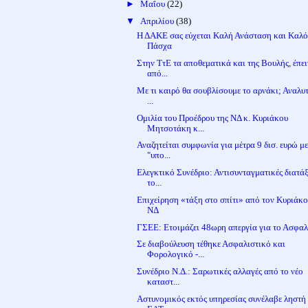
►
Μαΐου
(22)
▼
Απριλίου
(38)
Η ΔΑΚΕ σας εύχεται Καλή Ανάσταση και Καλ
Πάσχα
Στην ΤτΕ τα αποθεματικά και της Βουλής, έπε
από...
Με τι καιρό θα σουβλίσουμε το αρνάκι; Αναλυ
...
Ομιλία του Προέδρου της ΝΔ κ. Κυριάκου
Μητσοτάκη κ...
Αναζητείται συμφωνία για μέτρα 9 δισ. ευρώ μ
"υπο...
Ελεγκτικό Συνέδριο: Αντισυνταγματικές διατάξ
το...
Επιχείρηση «τάξη στο σπίτι» από τον Κυριάκο
ΝΔ
ΓΣΕΕ: Ετοιμάζει 48ωρη απεργία για το Ασφαλ
Σε διαβούλευση τέθηκε Ασφαλιστικό και
Φορολογικό -...
Συνέδριο Ν.Δ.: Σαρωτικές αλλαγές από το νέο
καταστ...
Αστυνομικός εκτός υπηρεσίας συνέλαβε ληστή