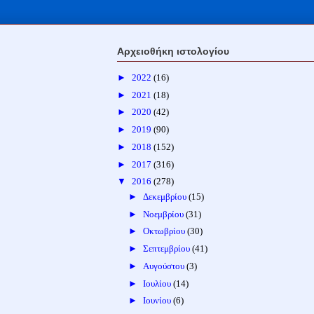
Αρχειοθήκη ιστολογίου
►
2022
(16)
►
2021
(18)
►
2020
(42)
►
2019
(90)
►
2018
(152)
►
2017
(316)
▼
2016
(278)
►
Δεκεμβρίου
(15)
►
Νοεμβρίου
(31)
►
Οκτωβρίου
(30)
►
Σεπτεμβρίου
(41)
►
Αυγούστου
(3)
►
Ιουλίου
(14)
►
Ιουνίου
(6)