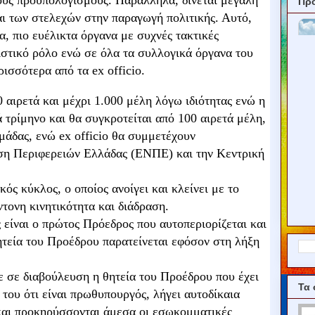
ους προυπολογισμούς. Παράλληλα, δίνεται μεγάλη
Πρ
ι των στελεχών στην παραγωγή πολιτικής. Αυτό,
, πιο ευέλικτα όργανα με συχνές τακτικές
ιστικό ρόλο ενώ σε όλα τα συλλογικά όργανα του
ισσότερα από τα ex officio.
0 αιρετά και μέχρι 1.000 μέλη λόγω ιδιότητας ενώ η
 τρίμηνο και θα συγκροτείται από 100 αιρετά μέλη,
μάδας, ενώ ex officio θα συμμετέχουν
ωση Περιφερειών Ελλάδας (ΕΝΠΕ) και την Κεντρική
ός κύκλος, ο οποίος ανοίγει και κλείνει με το
τονη κινητικότητα και διάδραση.
είναι ο πρώτος Πρόεδρος που αυτοπεριορίζεται και
ητεία του Προέδρου παρατείνεται εφόσον στη λήξη
 σε διαβούλευση η θητεία του Προέδρου που έχει
Τα 
 του ότι είναι πρωθυπουργός, λήγει αυτοδίκαια
και προκηρύσσονται άμεσα οι εσωκομματικές