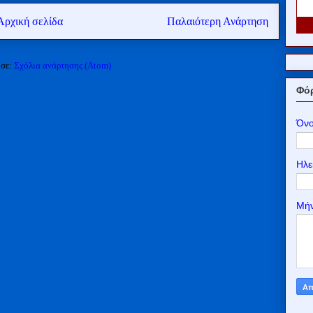
Αρχική σελίδα
Παλαιότερη Ανάρτηση
 σε:
Σχόλια ανάρτησης (Atom)
Φόρ
Όν
Ηλε
Μή