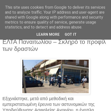
This site uses cookies from Google to deliver its services
and to analyze traffic. Your IP address and user-agent are
shared with Google along with performance and security
metrics to ensure quality of service, generate usage
statistics, and to detect and address abuse.
Παρασκευή 30 Ιουνίου 2017
Εξιχνιάστηκε η ένοπλη ληστεία στα
LEARN MORE
GOT IT
ΕΛΤΑ Παναιτωλίου – Σκληρό το προφίλ
των δραστών
Εξιχνιάστηκε, μετά από μεθοδική και
εμπεριστατωμένη έρευνα των αστυνομικών της
Υποδιεύθυνσης Ασφαλείας Αγρινίου, η ένοπλη