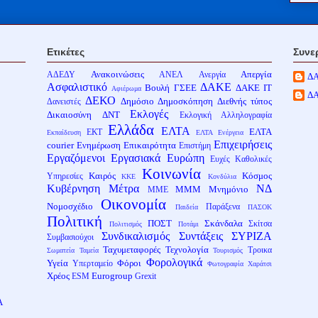
Ετικέτες
Συνε
Ανακοινώσεις
Απεργία
ΑΔΕΔΥ
ΑΝΕΛ
Ανεργία
Δ
Ασφαλιστικό
ΔΑΚΕ
Βουλή
ΓΣΕΕ
ΔΑΚΕ ΙΤ
Αφιέρωμα
Δ
ΔΕΚΟ
Δημόσιο
Δημοσκόπηση
Διεθνής τύπος
Δανειστές
Εκλογές
Δικαιοσύνη
ΔΝΤ
Εκλογική Αλληλογραφία
Ελλάδα
ΕΛΤΑ
ΕΛΤΑ
ΕΚΤ
Εκπαίδευση
ΕΛΤΑ Ενέργεια
Επιχειρήσεις
courier
Ενημέρωση
Επικαιρότητα
Επιστήμη
Εργαζόμενοι
Εργασιακά
Ευρώπη
Ευχές
Καθολικές
Κοινωνία
Καιρός
Κόσμος
Υπηρεσίες
ΚΚΕ
Κονδύλια
Κυβέρνηση
Μέτρα
ΝΔ
ΜΜΜ
Μνημόνιο
ΜΜΕ
Οικονομία
Νομοσχέδιο
Παράξενα
Παιδεία
ΠΑΣΟΚ
Πολιτική
ΠΟΣΤ
Σκάνδαλα
Σκίτσα
Πολιτισμός
Ποτάμι
Συνδικαλισμός
Συντάξεις
ΣΥΡΙΖΑ
Συμβασιούχοι
Ταχυμεταφορές
Τεχνολογία
Τροικα
Σωματεία
Ταμεία
Τουρισμός
Φορολογικά
Υγεία
Φόροι
Υπερταμείο
Φωτογραφία
Χαράτσι
Χρέος
Eurogroup
ESM
Grexit
Α