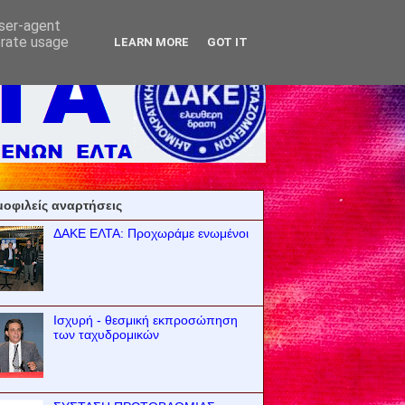
user-agent
erate usage
LEARN MORE
GOT IT
οφιλείς αναρτήσεις
ΔΑΚΕ ΕΛΤΑ: Προχωράμε ενωμένοι
Ισχυρή - θεσμική εκπροσώπηση
των ταχυδρομικών