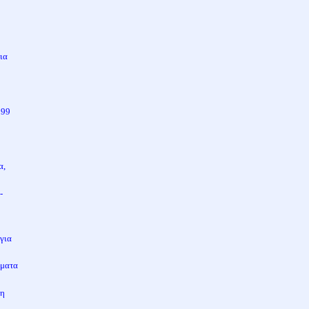
ια
 99
α,
-
 για
όματα
ση