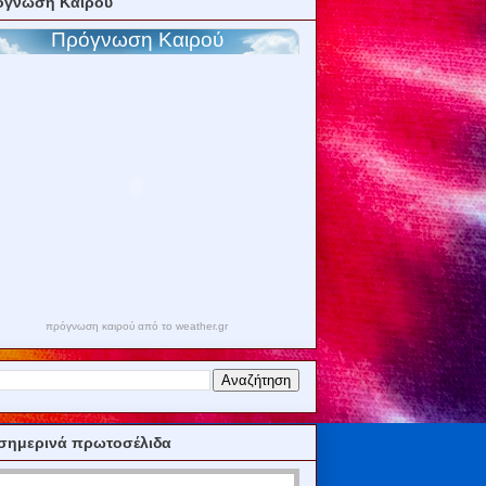
όγνωση Καιρού
πρόγνωση καιρού από το weather.gr
σημερινά πρωτοσέλιδα