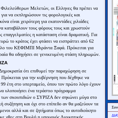
 Φιλελεύθερων Μελετών, οι Ελληνες θα πρέπει να
 για να εκπληρώσουν τις φορολογικές και
όνα είναι χειρότερη για εκατοντάδες χιλιάδες
να καταβάλουν τους φόρους τους και χρωστούν
υς επαγγελματίες η κατάσταση είναι δραματική. Για
υρώ το κράτος έχει φτάσει να εισπράττει από 62
υλο του ΚΕΦΙΜΠΙ Μιράντα Ξαφά. Πρόκειται για
ραία θα οδηγήσει σε γενικευμένη στάση πληρωμών.
ΙΖΑ
Δημοκρατία ότι επιθυμεί την παραχώρηση σε
 Πρόκειται για την κυβέρνηση που δέχθηκε να
 99 έτη στο υπερταμείο, όπου τον πρώτο λόγο έχουν
ί να υλοποιήσει ένα τεράστιο πρόγραμμα
 των σκουπιδιών ο ΣΥΡΙΖΑ δεν σηκώνει μύγα στο
κή συζήτηση και όχι στο επίπεδο αν θα μαζεύουν τα
Συν
όμενοι αλλά και σε ζητήματα όπως το αυτοδιοίκητο
ΔΙΑ
ηκε χθες στη Βουλή η υπουργός Διοικητικής