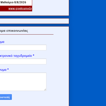
μα επικοινωνίας
ομα
κτρονικό ταχυδρομείο
*
νυμα
*