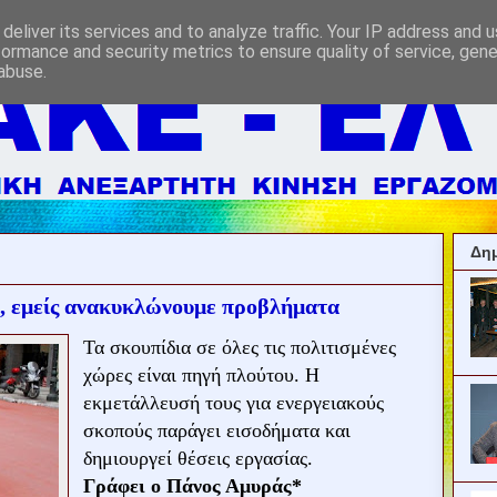
deliver its services and to analyze traffic. Your IP address and 
formance and security metrics to ensure quality of service, gen
abuse.
Δημ
α, εμείς ανακυκλώνουμε προβλήματα
Τα σκουπίδια σε όλες τις πολιτισμένες
χώρες είναι πηγή πλούτου. Η
εκμετάλλευσή τους για ενεργειακούς
σκοπούς παράγει εισοδήματα και
δημιουργεί θέσεις εργασίας.
Γράφει ο Πάνος Αμυράς*