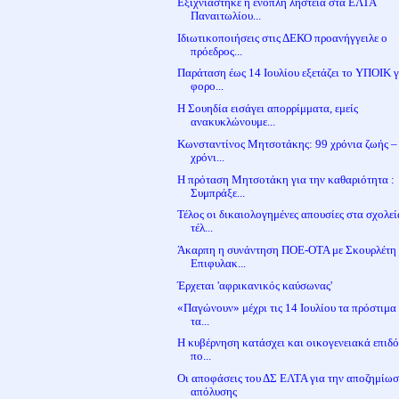
Εξιχνιάστηκε η ένοπλη ληστεία στα ΕΛΤΑ
Παναιτωλίου...
Ιδιωτικοποιήσεις στις ΔΕΚΟ προανήγγειλε ο
πρόεδρος...
Παράταση έως 14 Ιουλίου εξετάζει το ΥΠΟΙΚ γ
φορο...
Η Σουηδία εισάγει απορρίμματα, εμείς
ανακυκλώνουμε...
Κωνσταντίνος Μητσοτάκης: 99 χρόνια ζωής –
χρόνι...
Η πρόταση Μητσοτάκη για την καθαριότητα :
Συμπράξε...
Τέλος οι δικαιολογημένες απουσίες στα σχολεί
τέλ...
Άκαρπη η συνάντηση ΠΟΕ-ΟΤΑ με Σκουρλέτη 
Επιφυλακ...
Έρχεται 'αφρικανικός καύσωνας'
«Παγώνουν» μέχρι τις 14 Ιουλίου τα πρόστιμα
τα...
Η κυβέρνηση κατάσχει και οικογενειακά επιδ
πο...
Οι αποφάσεις του ΔΣ ΕΛΤΑ για την αποζημίω
απόλυσης