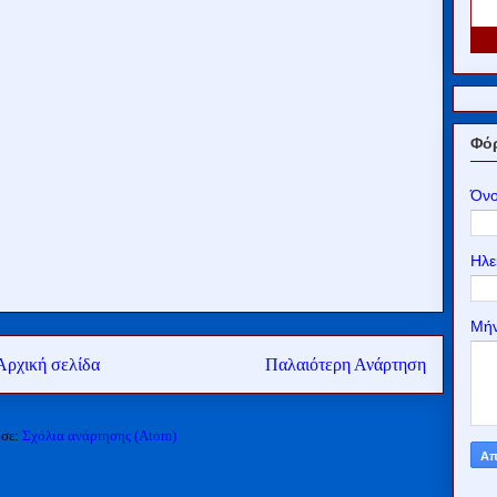
Φόρ
Όν
Ηλε
Μή
Αρχική σελίδα
Παλαιότερη Ανάρτηση
 σε:
Σχόλια ανάρτησης (Atom)