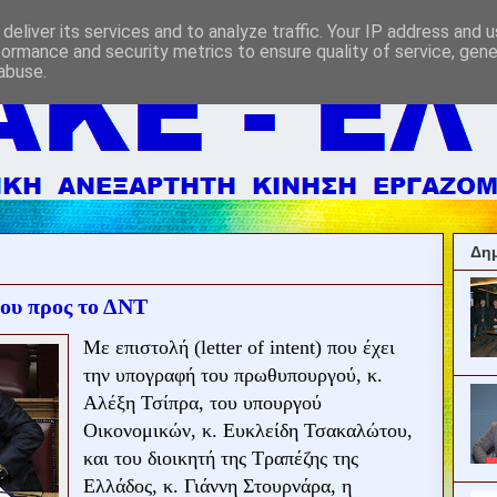
deliver its services and to analyze traffic. Your IP address and 
formance and security metrics to ensure quality of service, gen
abuse.
Δημ
ου προς το ΔΝΤ
Με επιστολή (letter of intent) που έχει
την υπογραφή του πρωθυπουργού, κ.
Αλέξη Τσίπρα, του υπουργού
Οικονομικών, κ. Ευκλείδη Τσακαλώτου,
και του διοικητή της Τραπέζης της
Ελλάδος, κ. Γιάννη Στουρνάρα, η