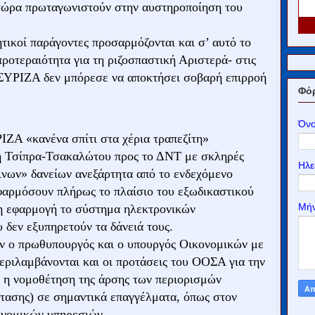
τώρα πρωταγωνιστούν στην αυστηροποίηση του
ητικοί παράγοντες προσαρμόζονται και σ’ αυτό το
προτεραιότητα για τη ριζοσπαστική Αριστερά- στις
ο ΣΥΡΙΖΑ δεν μπόρεσε να αποκτήσει σοβαρή επιρροή
Φόρ
Όν
ΙΖΑ «κανένα σπίτι στα χέρια τραπεζίτη»
λή Τσίπρα-Τσακαλώτου προς το ΔΝΤ με σκληρές
Ηλε
ινων» δανείων ανεξάρτητα από το ενδεχόμενο
φαρμόσουν πλήρως το πλαίσιο του εξωδικαστικού
Μή
η εφαρμογή το σύστημα ηλεκτρονικών
 δεν εξυπηρετούν τα δάνειά τους.
υν ο πρωθυπουργός και ο υπουργός Οικονομικών με
εριλαμβάνονται και οι προτάσεις του ΟΟΣΑ για την
 η νομοθέτηση της άρσης των περιορισμών
τασης) σε σημαντικά επαγγέλματα, όπως στον
 νομικών υπηρεσιών.