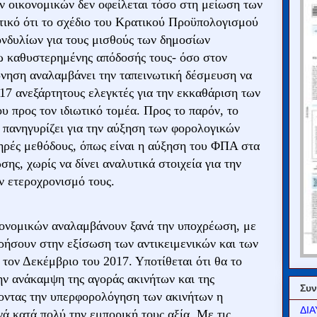
ν οικονομικών δεν οφείλεται τόσο στη μείωση των
τικό ότι το σχέδιο του Κρατικού Προϋπολογισμού
ονδυλίων για τους μισθούς των δημοσίων
γω καθυστερημένης απόδοσής τους- όσο στον
έρνηση αναλαμβάνει την ταπεινωτική δέσμευση να
017 ανεξάρτητους ελεγκτές για την εκκαθάριση των
 προς τον ιδιωτικό τομέα. Προς το παρόν, το
 πανηγυρίζει για την αύξηση των φορολογικών
ληρές μεθόδους, όπως είναι η αύξηση του ΦΠΑ στα
ης, χωρίς να δίνει αναλυτικά στοιχεία για την
ν ετεροχρονισμό τους.
ονομικών αναλαμβάνουν ξανά την υποχρέωση, με
ρήσουν στην εξίσωση των αντικειμενικών και των
τον Δεκέμβριο του 2017. Υποτίθεται ότι θα το
ην ανάκαμψη της αγοράς ακινήτων και της
Συν
ζοντας την υπερφορολόγηση των ακινήτων η
ΔΙΑ
νά κατά πολύ την εμπορική τους αξία. Με τις