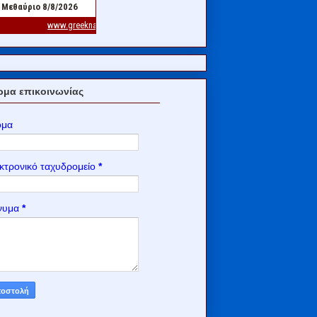
μα επικοινωνίας
ομα
κτρονικό ταχυδρομείο
*
νυμα
*