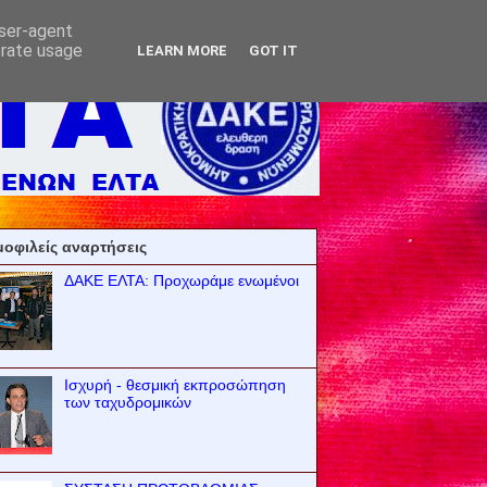
user-agent
erate usage
LEARN MORE
GOT IT
οφιλείς αναρτήσεις
ΔΑΚΕ ΕΛΤΑ: Προχωράμε ενωμένοι
Ισχυρή - θεσμική εκπροσώπηση
των ταχυδρομικών