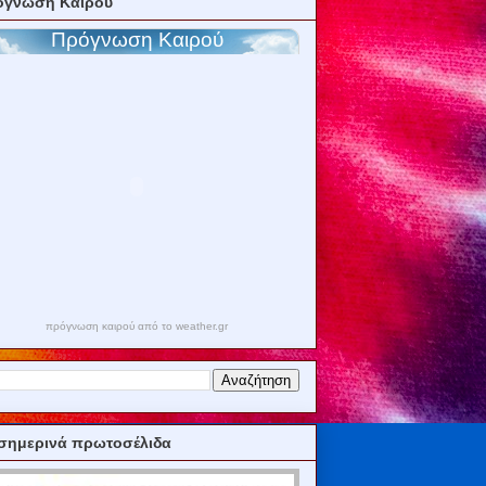
όγνωση Καιρού
πρόγνωση καιρού από το weather.gr
σημερινά πρωτοσέλιδα