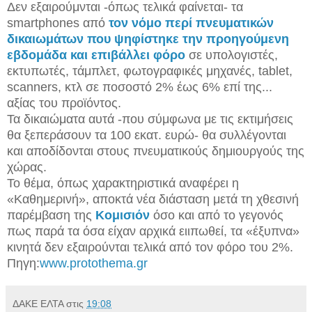
Δεν εξαιρούμνται -όπως τελικά φαίνεται- τα
smartphones από
τον νόμο περί πνευματικών
δικαιωμάτων που ψηφίστηκε την προηγούμενη
εβδομάδα και επιβάλλει φόρο
σε υπολογιστές,
εκτυπωτές, τάμπλετ, φωτογραφικές μηχανές, tablet,
scanners, κτλ σε ποσοστό 2% έως 6% επί της...
αξίας του προϊόντος.
Τα δικαιώματα αυτά -που σύμφωνα με τις εκτιμήσεις
θα ξεπεράσουν τα 100 εκατ. ευρώ- θα συλλέγονται
και αποδίδονται στους πνευματικούς δημιουργούς της
χώρας.
Το θέμα, όπως χαρακτηριστικά αναφέρει η
«Καθημερινή», αποκτά νέα διάσταση μετά τη χθεσινή
παρέμβαση της
Κομισιόν
όσο και από το γεγονός
πως παρά τα όσα είχαν αρχικά ειιπωθεί, τα «έξυπνα»
κινητά δεν εξαιρούνται τελικά από τον φόρο του 2%.
Πηγη:
www.protothema.gr
ΔΑΚΕ ΕΛΤΑ
στις
19:08