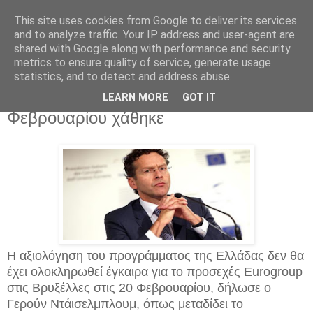
This site uses cookies from Google to deliver its services
and to analyze traffic. Your IP address and user-agent are
shared with Google along with performance and security
metrics to ensure quality of service, generate usage
statistics, and to detect and address abuse.
Τρίτη 14 Φεβρουαρίου 2017
Ντάισελμπλουμ: Η προθεσμία της 20ης
LEARN MORE
GOT IT
Φεβρουαρίου χάθηκε
Η αξιολόγηση του προγράμματος της Ελλάδας δεν θα
έχει ολοκληρωθεί έγκαιρα για το προσεχές Eurogroup
στις Βρυξέλλες στις 20 Φεβρουαρίου, δήλωσε ο
Γερούν Ντάισελμπλουμ, όπως μεταδίδει το