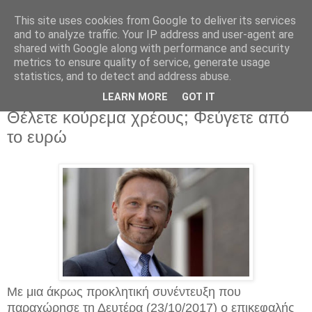
This site uses cookies from Google to deliver its services
and to analyze traffic. Your IP address and user-agent are
shared with Google along with performance and security
metrics to ensure quality of service, generate usage
statistics, and to detect and address abuse.
Δευτέρα 23 Οκτωβρίου 2017
Εκβιάζει ο διάδοχος του Σόιμπλε:
LEARN MORE
GOT IT
Θέλετε κούρεμα χρέους; Φεύγετε από
το ευρώ
Με μια άκρως προκλητική συνέντευξη που
παραχώρησε τη Δευτέρα (23/10/2017) ο επικεφαλής