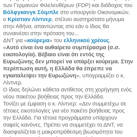
των Γερμανών Φιλελευθέρων (FDP) και διάδοχος του
Βόλφγκανγκ Σόιμπλε
στο υπουργείο Οικονομικών,
ο
Κρίστιαν Λίντνερ
, στέλνει αυστηρότατο μήνυμα
στην Αθήνα, απαντώντας στο εάν ο ίδιος θα
συναινέσει στην πρόταση του...
ΔΝΤ για «
κούρεμα
» του
ελληνικού χρέους
.
«
Αυτό είναι ένα αυθαίρετο συμπέρασμα (σ.σ.
εικοτολογία). Βέβαιο είναι ότι εντός της
Ευρωζώνης δεν μπορεί να υπάρξει κούρεμα. Στην
περίπτωση αυτή, η Ελλάδα θα έπρεπε να
εγκαταλείψει την Ευρωζώνη
», υπογραμμίζει ο κ.
Λίντνερ.
Ο ίδιος δηλώνει κάθετα αντίθετος στη χορήγηση ενός
νέου πακέτου βοήθειας προς την Ελλάδα.
Τονίζει με έμφαση ο κ. Λίντνερ: «Δεν συμμετέχω σε
τέτοιες εικοτολογίες για νέο πακέτο βοήθειας προς
την Ελλάδα. Για τέτοια προγράμματα υπάρχουν
σαφείς κανόνες. Πρέπει να συμμετέχει το ΔΝΤ, να
διασφαλίζεται η μακροπρόθεσμη βιωσιμότητα του