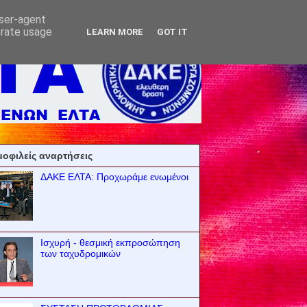
user-agent
erate usage
LEARN MORE
GOT IT
οφιλείς αναρτήσεις
ΔΑΚΕ ΕΛΤΑ: Προχωράμε ενωμένοι
Ισχυρή - θεσμική εκπροσώπηση
των ταχυδρομικών