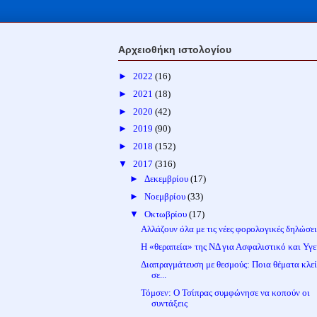
Αρχειοθήκη ιστολογίου
►
2022
(16)
►
2021
(18)
►
2020
(42)
►
2019
(90)
►
2018
(152)
▼
2017
(316)
►
Δεκεμβρίου
(17)
►
Νοεμβρίου
(33)
▼
Οκτωβρίου
(17)
Αλλάζουν όλα με τις νέες φορολογικές δηλώσει
Η «θεραπεία» της ΝΔ για Ασφαλιστικό και Υγε
Διαπραγμάτευση με θεσμούς: Ποια θέματα κλε
σε...
Τόμσεν: Ο Τσίπρας συμφώνησε να κοπούν οι
συντάξεις