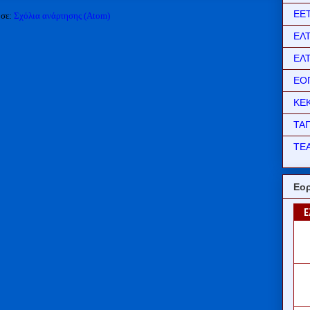
ΕΕ
 σε:
Σχόλια ανάρτησης (Atom)
ΕΛ
ΕΛ
ΕΟ
ΚΕ
ΤΑ
ΤΕΑ
Εορ