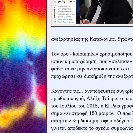
ανεξαρτησίας της Καταλονίας, ζητώντ
Τον όρο «kolotumba» χρησιμοποίησε η 
ισπανική υποχώρηση, που «σάλπισε» 
φαίνεται να μην ανταποκρίνεται στα.
προχώρησε σε διακήρυξη της ανεξαρτη
Κάνοντας τις... αναπόφευκτες συγκρ
πρωθυπουργού, Αλέξη Τσίπρα, ο οπο
του Ιουλίου του 2015, η El Pais γράφ
σημαίνει στροφή 180 μοιρών. Ο πρωθ
αυτή τη λέξη διάσημη, αφού οδήγησε
γίνεται αποδεκτό το σχέδιο συμφωνία