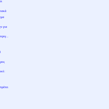
αι
σιακά
ρεμα
χο για
εριγ...
8
προς
ικό:
πρέπει