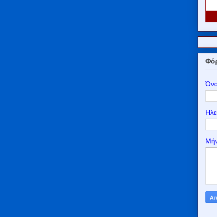
Φόρ
Όν
Ηλε
Μή