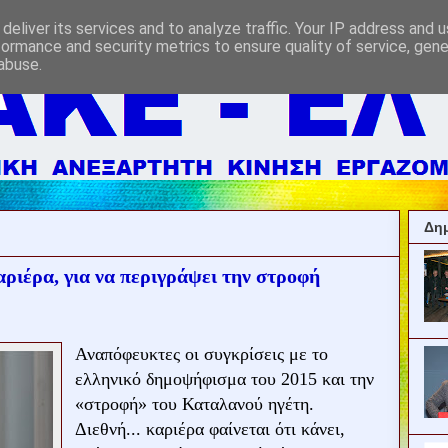
deliver its services and to analyze traffic. Your IP address and 
formance and security metrics to ensure quality of service, gen
abuse.
Δημ
αριέρα, για να περιγράψει την στροφή
Αναπόφευκτες οι συγκρίσεις με το
ελληνικό δημοψήφισμα του 2015 και την
«στροφή» του Καταλανού ηγέτη.
Διεθνή... καριέρα φαίνεται ότι κάνει,