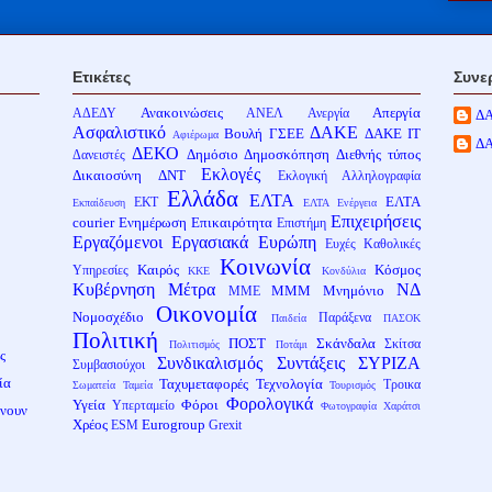
Ετικέτες
Συνε
Ανακοινώσεις
Απεργία
ΑΔΕΔΥ
ΑΝΕΛ
Ανεργία
Δ
Ασφαλιστικό
ΔΑΚΕ
Βουλή
ΓΣΕΕ
ΔΑΚΕ ΙΤ
Αφιέρωμα
Δ
ΔΕΚΟ
Δημόσιο
Δημοσκόπηση
Διεθνής τύπος
Δανειστές
Εκλογές
Δικαιοσύνη
ΔΝΤ
Εκλογική Αλληλογραφία
Ελλάδα
ΕΛΤΑ
ΕΛΤΑ
ΕΚΤ
Εκπαίδευση
ΕΛΤΑ Ενέργεια
Επιχειρήσεις
courier
Ενημέρωση
Επικαιρότητα
Επιστήμη
Εργαζόμενοι
Εργασιακά
Ευρώπη
Ευχές
Καθολικές
Κοινωνία
Καιρός
Κόσμος
Υπηρεσίες
ΚΚΕ
Κονδύλια
Κυβέρνηση
Μέτρα
ΝΔ
ΜΜΜ
Μνημόνιο
ΜΜΕ
Οικονομία
Νομοσχέδιο
Παράξενα
Παιδεία
ΠΑΣΟΚ
Πολιτική
ΠΟΣΤ
Σκάνδαλα
Σκίτσα
Πολιτισμός
Ποτάμι
ς
Συνδικαλισμός
Συντάξεις
ΣΥΡΙΖΑ
Συμβασιούχοι
ία
Ταχυμεταφορές
Τεχνολογία
Τροικα
Σωματεία
Ταμεία
Τουρισμός
Φορολογικά
Υγεία
Φόροι
Υπερταμείο
Φωτογραφία
Χαράτσι
ίνουν
Χρέος
Eurogroup
ESM
Grexit