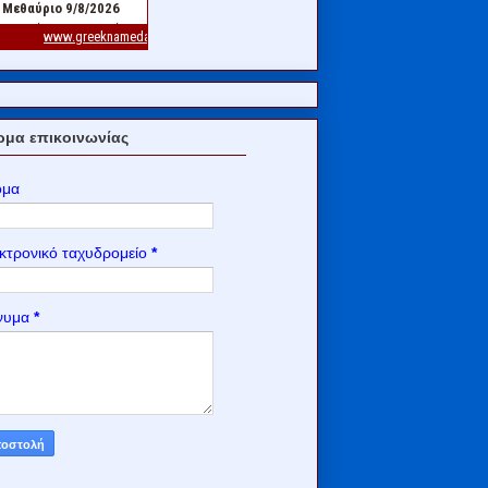
μα επικοινωνίας
ομα
κτρονικό ταχυδρομείο
*
νυμα
*