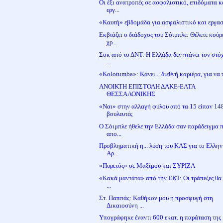
Οι έξι ανατροπές σε ασφαλιστικό, επιδόματα κ
εργ...
«Καυτή» εβδομάδα για ασφαλιστικό και εργα
Εκβιάζει ο διάδοχος του Σόιμπλε: Θέλετε κού
χρ...
Σοκ από το ΔΝΤ: Η Ελλάδα δεν πιάνει τον στό
...
«Kolotumba»: Κάνει... διεθνή καριέρα, για να π
ΑΝΟΙΚΤΗ ΕΠΙΣΤΟΛΗ ΔΑΚΕ-ΕΛΤΑ
ΘΕΣΣΑΛΟΝΙΚΗΣ
«Ναι» στην αλλαγή φύλου από τα 15 είπαν 14
βουλευτές
Ο Σόιμπλε ήθελε την Ελλάδα σαν παράδειγμα 
απο...
Προβληματική η... λύση του ΚΑΣ για το Ελλην
Αρ...
«Πυρετός» σε Μαξίμου και ΣΥΡΙΖΑ
«Κακά μαντάτα» από την ΕΚΤ: Οι τράπεζες θα 
...
Στ. Παππάς: Καθήκον μου η προσφυγή στη
Δικαιοσύνη ...
Υπογράφηκε έναντι 600 εκατ. η παράταση της