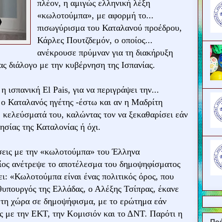
πλέον, η αμιγώς ελληνική λέξη
«κωλοτούμπα», με αφορμή το...
πισωγύρισμα του Καταλανού προέδρου,
Κάρλες Πουτζδεμόν, ο οποίος...
ανέκρουσε πρύμναν για τη διακήρυξη
ας διάλογο με την κυβέρνηση της Ισπανίας.
ισπανική El Pais, για να περιγράψει την...
ο Καταλανός ηγέτης -έστω και αν η Μαδρίτη
.. κελεύσματά του, καλώντας τον να ξεκαθαρίσει εάν
σίας της Καταλονίας ή όχι.
ίσεις με την «κωλοτούμπα» του Έλληνα
ίος ανέτρεψε το αποτέλεσμα του δημοψηφίσματος
ει: «Κωλοτούμπα είναι ένας πολιτικός όρος, που
υπουργός της Ελλάδας, ο Αλέξης Τσίπρας, έκανε
 τη χώρα σε δημοψήφισμα, με το ερώτημα εάν
ς με την ΕΚΤ, την Κομισιόν και το ΔΝΤ. Παρότι η
Πρ