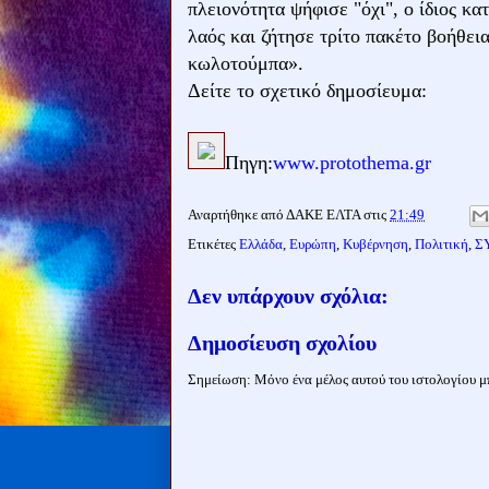
πλειονότητα ψήφισε "όχι", ο ίδιος κα
λαός και ζήτησε τρίτο πακέτο βοήθεια
κωλοτούμπα».
Δείτε το σχετικό δημοσίευμα:
Πηγη:
www.protothema.gr
Αναρτήθηκε από
ΔΑΚΕ ΕΛΤΑ
στις
21:49
Ετικέτες
Ελλάδα
,
Ευρώπη
,
Κυβέρνηση
,
Πολιτική
,
Σ
Δεν υπάρχουν σχόλια:
Δημοσίευση σχολίου
Σημείωση: Μόνο ένα μέλος αυτού του ιστολογίου μπ