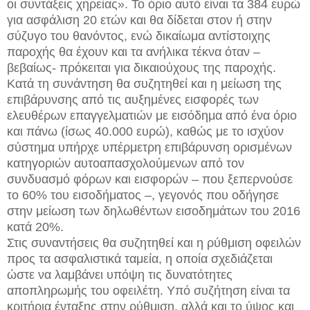
οι συντάξεις χηρείας». Το όριο αυτό είναι τα 384 ευρώ
για ασφάλιση 20 ετών και θα δίδεται στον ή στην
σύζυγο του θανόντος, ενώ δικαίωμα αντίστοιχης
παροχής θα έχουν και τα ανήλικα τέκνα όταν –
βεβαίως- πρόκειται για δικαιούχους της παροχής.
Κατά τη συνάντηση θα συζητηθεί και η μείωση της
επιβάρυνσης από τις αυξημένες εισφορές των
ελευθέρων επαγγελματιών με εισόδημα από ένα όριο
και πάνω (ίσως 40.000 ευρώ), καθώς με το ισχύον
σύστημα υπήρχε υπέρμετρη επιβάρυνση ορισμένων
κατηγοριών αυτοαπασχολούμενων από τον
συνδυασμό φόρων και εισφορών – που ξεπερνούσε
το 60% του εισοδήματος –, γεγονός που οδήγησε
στην μείωση των δηλωθέντων εισοδημάτων του 2016
κατά 20%.
Στις συναντήσεις θα συζητηθεί και η ρύθμιση οφειλών
προς τα ασφαλιστικά ταμεία, η οποία σχεδιάζεται
ώστε να λαμβάνει υπόψη τις δυνατότητες
αποπληρωμής του οφειλέτη. Υπό συζήτηση είναι τα
κριτήρια ένταξης στην ρύθμιση, αλλά και το ύψος και