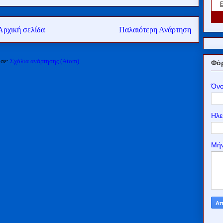
Αρχική σελίδα
Παλαιότερη Ανάρτηση
 σε:
Σχόλια ανάρτησης (Atom)
Φόρ
Όν
Ηλε
Μή