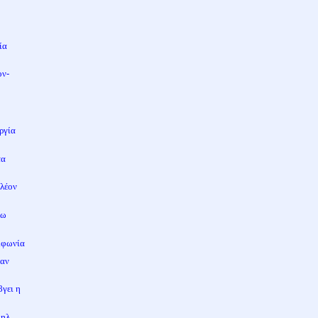
ία
ον-
ς
ργία
τα
πλέον
σω
υμφωνία
σαν
βγει η
ηλ...