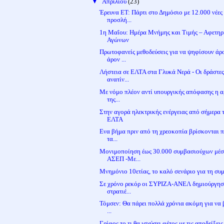
▼
Απριλίου
(23)
Έρευνα ΕΤ: Πάρτι στο Δημόσιο με 12.000 νέες
προσλή...
1η Μαΐου: Ημέρα Μνήμης και Τιμής – Αφετηρ
Αγώνων
Πρωτοφανείς μεθοδεύσεις για να ψηφίσουν άρ
άρον ...
Λήστεια σε ΕΛΤΑ στα Γλυκά Νερά - Οι δράστε
ανατίν...
Με νόμο πλέον αντί υπουργικής απόφασης η α
της...
Στην αγορά ηλεκτρικής ενέργειας από σήμερα 
ΕΛΤΑ
Ενα βήμα πριν από τη χρεοκοπία βρίσκονται 
τα...
Μονιμοποίηση έως 30.000 συμβασιούχων μέ
ΑΣΕΠ -Με...
Μνημόνιο 10ετίας, το καλό σενάριο για τη σ
Σε χρόνο ρεκόρ οι ΣΥΡΙΖΑ-ΑΝΕΛ δημιούργη
στρατιέ...
Τόμσεν: Θα πάρει πολλά χρόνια ακόμη για να 
...
Γρίφος το τι θα ισχύσει φέτος με τις αποδείξεις 