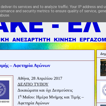
deliver its services and to analyze traffic. Your IP address and 
formance and security metrics to ensure quality of service, gen
abuse.
Δημ
ιμής – Αφετηρία Αγώνων
Αθήνα, 28 Απριλίου 2017
ΔΕΛΤΙΟ ΤΥΠΟΥ
Δικαιώματα και όχι Δεσμεύσεις
η
1
Μαΐου: Ημέρα Μνήμης και Τιμής –
Αφετηρία Αγώνων