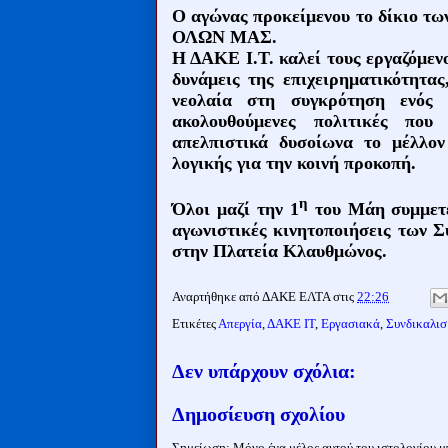
Ο αγώνας προκείμενου το δίκιο τω
ΟΛΩΝ ΜΑΣ.
Η ΔΑΚΕ Ι.Τ. καλεί τους εργαζόμενου
δυνάμεις της επιχειρηματικότητα
νεολαία στη συγκρότηση ενός 
ακολουθούμενες πολιτικές που
απελπιστικά δυσοίωνα το μέλλον
λογικής για την κοινή προκοπή.
η
Όλοι μαζί την 1
του Μάη συμμετέχ
αγωνιστικές κινητοποιήσεις των Σ
στην Πλατεία Κλαυθμώνος.
Αναρτήθηκε από
ΔΑΚΕ ΕΛΤΑ
στις
22:26
Ετικέτες
Απεργία
,
ΔΑΚΕ ΙΤ
,
Εργασιακά
,
Συνδικαλισ
Δεν υπάρχουν σχόλια:
Δημοσίευση σχολίου
Σημείωση: Μόνο ένα μέλος αυτού του ιστολογίου μπ