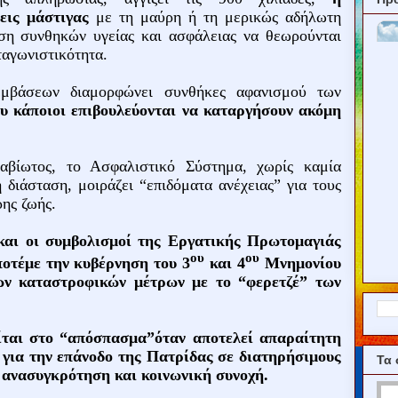
εις μάστιγας
με τη μαύρη ή τη μερικώς αδήλωτη
ση συνθηκών υγείας και ασφάλειας να θεωρούνται
ταγωνιστικότητα.
μβάσεων διαμορφώνει συνθήκες αφανισμού των
υ κάποιοι επιβουλεύονται να καταργήσουν ακόμη
 αβίωτος, το Ασφαλιστικό Σύστημα, χωρίς καμία
 διάσταση, μοιράζει “επιδόματα ανέχειας” για τους
ρης ζωής.
 και οι συμβολισμοί της Εργατικής Πρωτομαγιάς
ου
ου
ποτέμε την κυβέρνηση του 3
και 4
Μνημονίου
έων καταστροφικών μέτρων με το “φερετζέ” των
ίται στο “απόσπασμα”όταν αποτελεί απαραίτητη
για την επάνοδο της Πατρίδας σε διατηρήσιμους
Τα 
 ανασυγκρότηση και κοινωνική συνοχή.