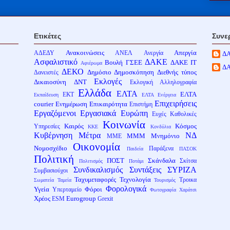
Ετικέτες
Συνε
Ανακοινώσεις
Απεργία
ΑΔΕΔΥ
ΑΝΕΛ
Ανεργία
Δ
Ασφαλιστικό
ΔΑΚΕ
Βουλή
ΓΣΕΕ
ΔΑΚΕ ΙΤ
Αφιέρωμα
Δ
ΔΕΚΟ
Δημόσιο
Δημοσκόπηση
Διεθνής τύπος
Δανειστές
Εκλογές
Δικαιοσύνη
ΔΝΤ
Εκλογική Αλληλογραφία
Ελλάδα
ΕΛΤΑ
ΕΛΤΑ
ΕΚΤ
Εκπαίδευση
ΕΛΤΑ Ενέργεια
Επιχειρήσεις
courier
Ενημέρωση
Επικαιρότητα
Επιστήμη
Εργαζόμενοι
Εργασιακά
Ευρώπη
Ευχές
Καθολικές
Κοινωνία
Καιρός
Κόσμος
Υπηρεσίες
ΚΚΕ
Κονδύλια
Κυβέρνηση
Μέτρα
ΝΔ
ΜΜΜ
Μνημόνιο
ΜΜΕ
Οικονομία
Νομοσχέδιο
Παράξενα
Παιδεία
ΠΑΣΟΚ
Πολιτική
ΠΟΣΤ
Σκάνδαλα
Σκίτσα
Πολιτισμός
Ποτάμι
Συνδικαλισμός
Συντάξεις
ΣΥΡΙΖΑ
Συμβασιούχοι
Ταχυμεταφορές
Τεχνολογία
Τροικα
Σωματεία
Ταμεία
Τουρισμός
Φορολογικά
Υγεία
Φόροι
Υπερταμείο
Φωτογραφία
Χαράτσι
Χρέος
Eurogroup
ESM
Grexit