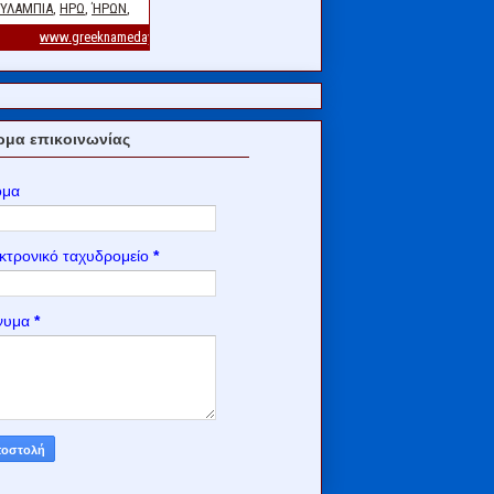
μα επικοινωνίας
ομα
κτρονικό ταχυδρομείο
*
νυμα
*