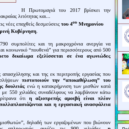
Η Πρωτομαγιά του 2017 βρίσκει την
κραίας λιτότητας και...
ου
ις νέες επαχθείς δεσμεύσεις
του 4
Μνημονίου
ερινή Κυβέρνηση
.
.790 συμπολίτες και τη μακροχρόνια ανεργία να
και κοινωνικό “πουθενά” για περισσότερους από 500
ετο δικαίωμα εξελίσσεται σε ένα αγωνιώδες
 απασχόλησης και της εκ περιτροπής εργασίας που
σλήψεων
πιστοποιούν την “αποκαθήλωση” του
ής δουλειάς
ενώ η κατακρήμνιση των μισθών κατά
α με 550 χιλιάδες συναδέλφους να λαμβάνουν κάτω
ερίτρανα ότι
η αξιοπρεπής αμοιβή είναι πλέον
 πολλαπλασιάζονται και η εργασιακή ανασφάλεια
μισθωτών”, δηλαδή των εργαζομένων που βιώνουν
ς απληρωσιάς, αγγίζει τις 900 χιλιάδες,
η
Πρ