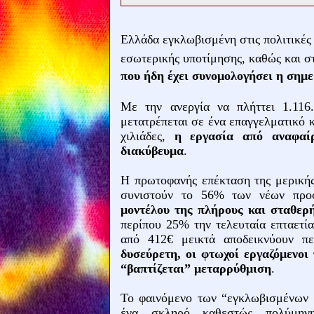
Ελλάδα εγκλωβισμένη στις πολιτικές α
εσωτερικής υποτίμησης, καθώς και στ
που ήδη έχει συνομολογήσει η σημ
Με την ανεργία να πλήττει 1.116
μετατρέπεται σε ένα επαγγελματικό 
χιλιάδες,
η εργασία από αναφαίρ
διακύβευμα
.
Η πρωτοφανής επέκταση της μερικής
συνιστούν το 56% των νέων προ
μοντέλου της πλήρους και σταθερ
περίπου 25% την τελευταία επταετί
από 412€ μεικτά αποδεικνύουν π
δυσεύρετη, οι φτωχοί εργαζόμενοι
“βαπτίζεται” μεταρρύθμιση
.
Το φαινόμενο των “εγκλωβισμένων 
ένα σκληρό καθεστώς πολύμηνη