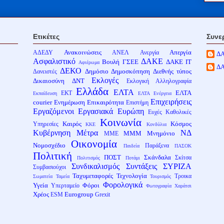
Ετικέτες
Συνε
Ανακοινώσεις
Απεργία
ΑΔΕΔΥ
ΑΝΕΛ
Ανεργία
Δ
Ασφαλιστικό
ΔΑΚΕ
Βουλή
ΓΣΕΕ
ΔΑΚΕ ΙΤ
Αφιέρωμα
Δ
ΔΕΚΟ
Δημόσιο
Δημοσκόπηση
Διεθνής τύπος
Δανειστές
Εκλογές
Δικαιοσύνη
ΔΝΤ
Εκλογική Αλληλογραφία
Ελλάδα
ΕΛΤΑ
ΕΛΤΑ
ΕΚΤ
Εκπαίδευση
ΕΛΤΑ Ενέργεια
Επιχειρήσεις
courier
Ενημέρωση
Επικαιρότητα
Επιστήμη
Εργαζόμενοι
Εργασιακά
Ευρώπη
Ευχές
Καθολικές
Κοινωνία
Καιρός
Κόσμος
Υπηρεσίες
ΚΚΕ
Κονδύλια
Κυβέρνηση
Μέτρα
ΝΔ
ΜΜΜ
Μνημόνιο
ΜΜΕ
Οικονομία
Νομοσχέδιο
Παράξενα
Παιδεία
ΠΑΣΟΚ
Πολιτική
ΠΟΣΤ
Σκάνδαλα
Σκίτσα
Πολιτισμός
Ποτάμι
Συνδικαλισμός
Συντάξεις
ΣΥΡΙΖΑ
Συμβασιούχοι
Ταχυμεταφορές
Τεχνολογία
Τροικα
Σωματεία
Ταμεία
Τουρισμός
Φορολογικά
Υγεία
Φόροι
Υπερταμείο
Φωτογραφία
Χαράτσι
Χρέος
Eurogroup
ESM
Grexit