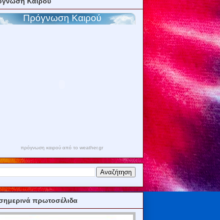
όγνωση Καιρού
πρόγνωση καιρού από το weather.gr
σημερινά πρωτοσέλιδα