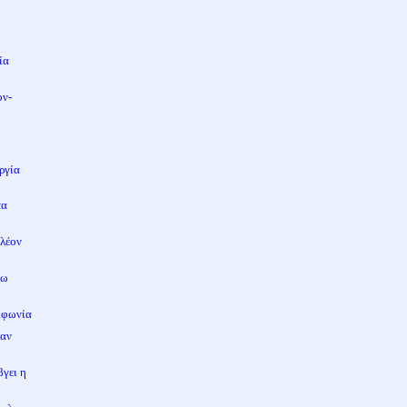
ία
ον-
ς
ργία
τα
πλέον
σω
υμφωνία
σαν
βγει η