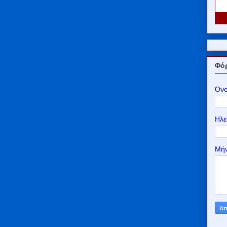
Φόρ
Όν
Ηλε
Μή