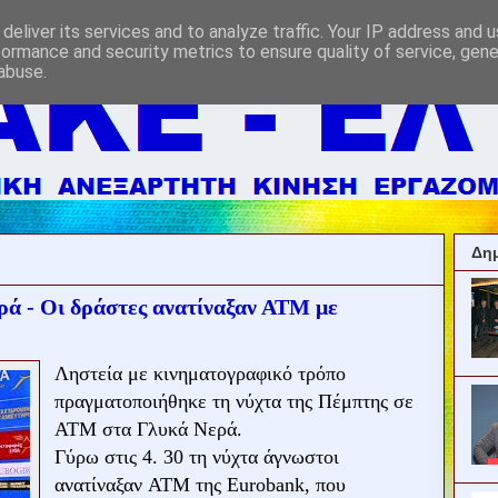
deliver its services and to analyze traffic. Your IP address and 
formance and security metrics to ensure quality of service, gen
abuse.
Δημ
ά - Οι δράστες ανατίναξαν ΑΤM με
Ληστεία με κινηματογραφικό τρόπο
πραγματοποιήθηκε τη νύχτα της Πέμπτης σε
ΑΤΜ στα Γλυκά Νερά.
Γύρω στις 4. 30 τη νύχτα άγνωστοι
ανατίναξαν ATM της Eurobank, που