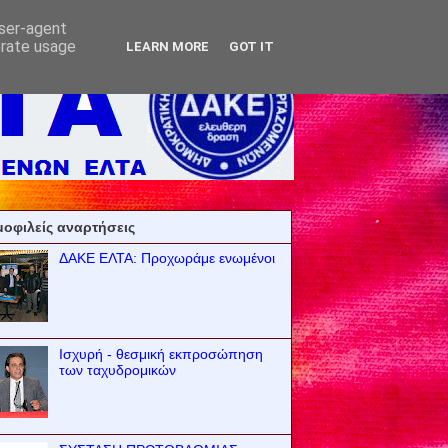
user-agent
erate usage
LEARN MORE
GOT IT
οφιλείς αναρτήσεις
ΔΑΚΕ ΕΛΤΑ: Προχωράμε ενωμένοι
Ισχυρή - θεσμική εκπροσώπηση
των ταχυδρομικών