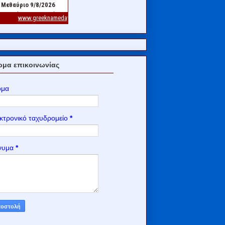
μα επικοινωνίας
ομα
κτρονικό ταχυδρομείο
*
νυμα
*