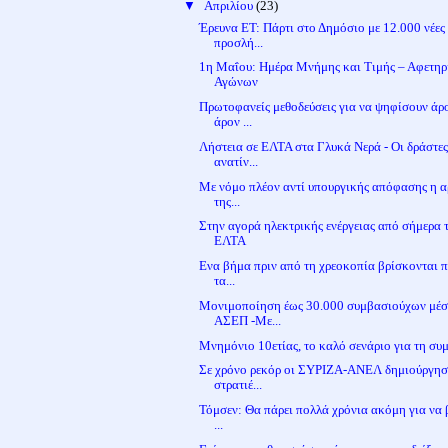
▼
Απριλίου
(23)
Έρευνα ΕΤ: Πάρτι στο Δημόσιο με 12.000 νέες
προσλή...
1η Μαΐου: Ημέρα Μνήμης και Τιμής – Αφετηρ
Αγώνων
Πρωτοφανείς μεθοδεύσεις για να ψηφίσουν άρ
άρον ...
Λήστεια σε ΕΛΤΑ στα Γλυκά Νερά - Οι δράστε
ανατίν...
Με νόμο πλέον αντί υπουργικής απόφασης η α
της...
Στην αγορά ηλεκτρικής ενέργειας από σήμερα 
ΕΛΤΑ
Ενα βήμα πριν από τη χρεοκοπία βρίσκονται 
τα...
Μονιμοποίηση έως 30.000 συμβασιούχων μέ
ΑΣΕΠ -Με...
Μνημόνιο 10ετίας, το καλό σενάριο για τη σ
Σε χρόνο ρεκόρ οι ΣΥΡΙΖΑ-ΑΝΕΛ δημιούργη
στρατιέ...
Τόμσεν: Θα πάρει πολλά χρόνια ακόμη για να 
...