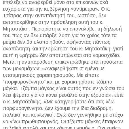
επέλεξε να αναφερθεί μόνο στα επικοινωνιακά
ευχάριστα για την κυβέρνηση «αντίμετρα». Ο κ.
Τσίπρας στην ανταπάντησή του, ωστόσο, δεν
ανταποκρίθηκε στην πρόσκληση αυτή του κ.
Μητσοτάκη. Περιορίστηκε να επαναλάβει τη δήλωσή
του πως αν δεν υπάρξει λύση για το χρέος τότε τα
μέτρα δεν θα υλοποιηθούν, αφήνοντας πάντως
αναπάντητη και την ερώτηση του κ. Μητσοτάκη, γιατί
αυτή η «ρήτρα» δεν αποτυπώνεται στο νομοσχέδιο.
Μετά, η αντιπαράθεση επικεντρώθηκε στα πρόσωπα
των μονομάχων: «Αναφερθήκατε σ’ εμένα με
υποτιμητικούς χαρακτηρισμούς. Με είπατε
“πορφυρογέννητο” και με χαρακτηρίσατε τζάμπα
μάγκα. Τζάμπα μάγκας είναι αυτός που εν γνώσει του
λέει ψέματα για να κάνει ρεσάλτο στην εξουσία», είπε
ο κ. Μητσοτάκης. «Με κατηγορήσατε ότι σας λέω
πορφυρογέννητο. Δεν έχουμε την ίδια διαδρομή,
πολιτική και κοινωνική. Εγώ δεν γεννήθηκα με στόχο
να γίνω πρωθυπουργός. Οι τζάμπα μάγκες έπαιρναν
τη λαϊκή εντολή και την κάνανε μνημόνια. Οχι εμείς»,