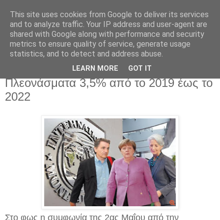
This site uses cookies from Google to deliver its services
and to analyze traffic. Your IP address and user-agent are
shared with Google along with performance and security
metrics to ensure quality of service, generate usage
statistics, and to detect and address abuse.
Δευτέρα 8 Μαΐου 2017
Το τελικό κείμενο του Μνημονίου:
LEARN MORE
GOT IT
Πλεονάσματα 3,5% από το 2019 έως το
2022
Στο φως η συμφωνία της 2ας Μαΐου από την