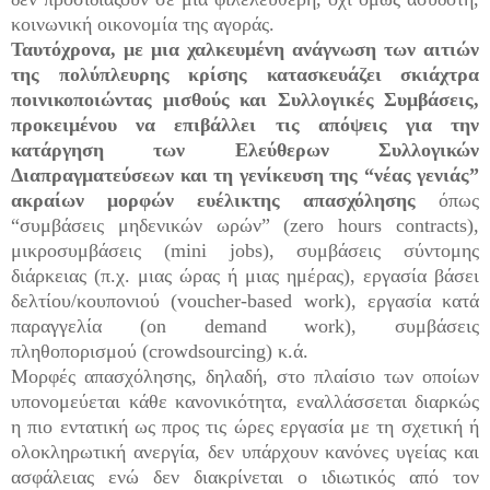
κοινωνική οικονομία της αγοράς.
Ταυτόχρονα, με μια χαλκευμένη ανάγνωση των αιτιών
της πολύπλευρης κρίσης κατασκευάζει σκιάχτρα
ποινικοποιώντας μισθούς και Συλλογικές Συμβάσεις,
προκειμένου να επιβάλλει τις απόψεις για την
κατάργηση των Ελεύθερων Συλλογικών
Διαπραγματεύσεων και τη γενίκευση της “νέας γενιάς”
ακραίων μορφών ευέλικτης απασχόλησης
όπως
“συμβάσεις μηδενικών ωρών” (
zero
hours
contracts
),
μικροσυμβάσεις (
mini
jobs
), συμβάσεις σύντομης
διάρκειας (π.χ. μιας ώρας ή μιας ημέρας), εργασία βάσει
δελτίου/κουπονιού (
voucher
-
based
work
), εργασία κατά
παραγγελία (
on
demand
work
), συμβάσεις
πληθοπορισμού (
crowdsourcing
) κ.ά.
Μορφές απασχόλησης, δηλαδή, στο πλαίσιο των οποίων
υπονομεύεται κάθε κανονικότητα, εναλλάσσεται διαρκώς
η πιο εντατική ως προς τις ώρες εργασία με τη σχετική ή
ολοκληρωτική ανεργία, δεν υπάρχουν κανόνες υγείας και
ασφάλειας ενώ δεν διακρίνεται ο ιδιωτικός από τον