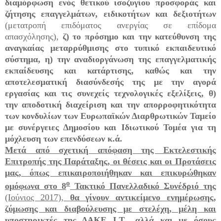
διαμόρφωση ενός θετικού ισοζυγίου προσφοράς και
ζήτησης επαγγελμάτων, ειδικοτήτων και δεξιοτήτων
(μετατροπή επιδόματος ανεργίας σε επίδομα
απασχόλησης),
ζ)
το πρόσημο και την κατεύθυνση της
αναγκαίας μεταρρύθμισης στο τυπικό εκπαιδευτικό
σύστημα,
η) την αναδιοργάνωση της επαγγελματικής
εκπαίδευσης και κατάρτισης, καθώς και την
αποτελεσματική διασύνδεσής της με την αγορά
εργασίας και τις συνεχείς τεχνολογικές εξελίξεις, θ)
την αποδοτική διαχείριση και την απορροφητικότητα
των κονδυλίων των Ευρωπαϊκών Διαρθρωτικών Ταμείο
με συνέργειες Δημοσίου και Ιδιωτικού Τομέα για τη
μόχλευση των επενδύσεων κ.ά.
Μετά από σχετική απόφαση της Εκτελεστικής
Επιτροπής της Παράταξης, οι θέσεις και οι Προτάσεις
μας, όπως επικαιροποιήθηκαν και επικυρώθηκαν
ο
ομόφωνα στο 8
Τακτικό Πανελλαδικό Συνέδριό της
(Ιούνιος 2017),
θα γίνουν αντικείμενο ενημέρωσης,
ζύμωσης και διαβούλευσης με στελέχη, μέλη και
υποστηρικτές της ΔΑΚΕ Ι.Τ., αλλά και με όσους