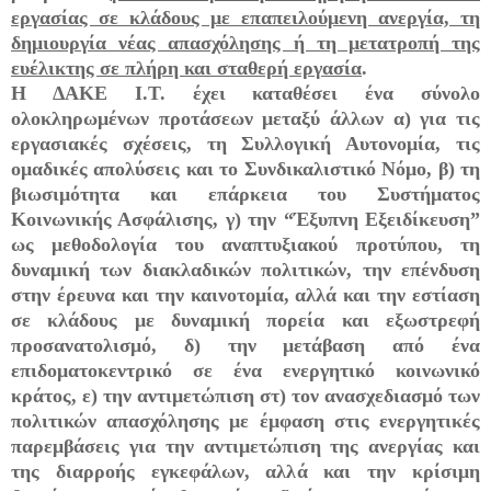
εργασίας σε κλάδους με επαπειλούμενη ανεργία, τη
δημιουργία νέας απασχόλησης ή τη μετατροπή της
ευέλικτης σε πλήρη και σταθερή εργασία
.
Η ΔΑΚΕ Ι.Τ. έχει καταθέσει ένα σύνολο
ολοκληρωμένων προτάσεων μεταξύ άλλων α) για τις
εργασιακές σχέσεις, τη Συλλογική Αυτονομία, τις
ομαδικές απολύσεις και το Συνδικαλιστικό Νόμο, β) τη
βιωσιμότητα και επάρκεια του Συστήματος
Κοινωνικής Ασφάλισης, γ) την “Έξυπνη Εξειδίκευση”
ως μεθοδολογία του αναπτυξιακού προτύπου, τη
δυναμική των διακλαδικών πολιτικών, την επένδυση
στην έρευνα και την καινοτομία, αλλά και την εστίαση
σε κλάδους με δυναμική πορεία και εξωστρεφή
προσανατολισμό, δ) την μετάβαση από ένα
επιδοματοκεντρικό σε ένα ενεργητικό κοινωνικό
κράτος, ε) την αντιμετώπιση στ) τον ανασχεδιασμό των
πολιτικών απασχόλησης με έμφαση στις ενεργητικές
παρεμβάσεις για την αντιμετώπιση της ανεργίας και
της διαρροής εγκεφάλων, αλλά και την κρίσιμη