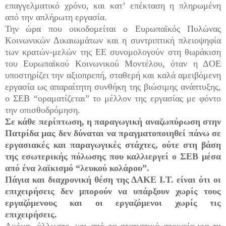
επαγγελματικό χρόνο, και κατ’ επέκταση η πληρωμένη
από την απλήρωτη εργασία.
Την ώρα που οικοδομείται ο Ευρωπαϊκός Πυλώνας
Κοινωνικών Δικαιωμάτων και η συντριπτική πλειοψηφία
των κρατών-μελών της ΕΕ συνομολογούν στη θωράκιση
του Ευρωπαϊκού Κοινωνικού Μοντέλου, όταν η ΔΟΕ
υποστηρίζει την αξιοπρεπή, σταθερή και καλά αμειβόμενη
εργασία ως απαραίτητη συνθήκη της βιώσιμης ανάπτυξης,
ο ΣΕΒ “οραματίζεται” το μέλλον της εργασίας με φόντο
την οπισθοδρόμηση.
Σε κάθε περίπτωση, η παραγωγική αναζωπύρωση στην
Πατρίδα μας δεν δύναται να πραγματοποιηθεί πάνω σε
εργασιακές και παραγωγικές στάχτες, ούτε στη βάση
της εσωτερικής πόλωσης που καλλιεργεί ο ΣΕΒ μέσα
από ένα λαϊκισμό “λευκού κολάρου”.
Πάγια και διαχρονική θέση της ΔΑΚΕ Ι.Τ. είναι ότι οι
επιχειρήσεις δεν μπορούν να υπάρξουν χωρίς τους
εργαζόμενους και οι εργαζόμενοι χωρίς τις
επιχειρήσεις.
Ακόμη, άλλωστε, και από τα στατιστικά στοιχεία για τη