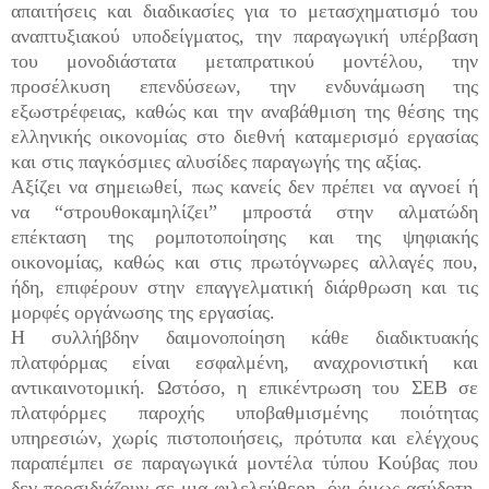
απαιτήσεις και διαδικασίες για το μετασχηματισμό του
αναπτυξιακού υποδείγματος, την παραγωγική υπέρβαση
του μονοδιάστατα μεταπρατικού μοντέλου, την
προσέλκυση επενδύσεων, την ενδυνάμωση της
εξωστρέφειας, καθώς και την αναβάθμιση της θέσης της
ελληνικής οικονομίας στο διεθνή καταμερισμό εργασίας
και στις παγκόσμιες αλυσίδες παραγωγής της αξίας.
Αξίζει να σημειωθεί, πως κανείς δεν πρέπει να αγνοεί ή
να “στρουθοκαμηλίζει” μπροστά στην αλματώδη
επέκταση της ρομποτοποίησης και της ψηφιακής
οικονομίας, καθώς και στις πρωτόγνωρες αλλαγές που,
ήδη, επιφέρουν στην επαγγελματική διάρθρωση και τις
μορφές οργάνωσης της εργασίας.
Η συλλήβδην δαιμονοποίηση κάθε διαδικτυακής
πλατφόρμας είναι εσφαλμένη, αναχρονιστική και
αντικαινοτομική. Ωστόσο, η επικέντρωση του ΣΕΒ σε
πλατφόρμες παροχής υποβαθμισμένης ποιότητας
υπηρεσιών, χωρίς πιστοποιήσεις, πρότυπα και ελέγχους
παραπέμπει σε παραγωγικά μοντέλα τύπου Κούβας που
δεν προσιδιάζουν σε μια φιλελεύθερη, όχι όμως ασύδοτη,