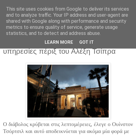
This site uses cookies from Google to deliver its services
and to analyze traffic. Your IP address and user-agent are
shared with Google along with performance and security
metrics to ensure quality of service, generate usage
statistics, and to detect and address abuse.
Δευτέρα 1 Ιανουαρίου 2018
Εκατομμύρια ευρώ κοστίζουν οι
LEARN MORE
GOT IT
υπηρεσίες πέριξ του Αλέξη Τσίπρα
Ο διάβολος κρύβεται στις λεπτοµέρειες, έλεγε ο Ουίνστον
Τσόρτσιλ και αυτό αποδεικνύεται για ακόµα µία φορά µε