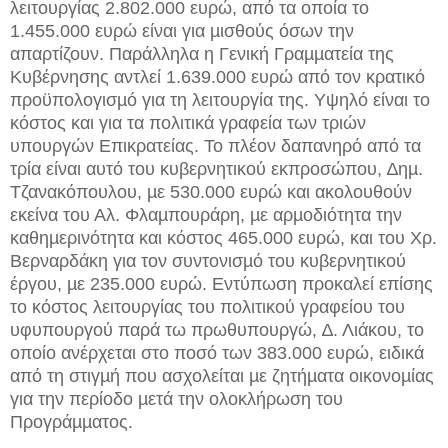
λειτουργίας 2.802.000 ευρώ, από τα οποία το
1.455.000 ευρώ είναι για µισθούς όσων την
απαρτίζουν. Παράλληλα η Γενική Γραµµατεία της
Κυβέρνησης αντλεί 1.639.000 ευρώ από τον κρατικό
προϋπολογισµό για τη λειτουργία της. Υψηλό είναι το
κόστος και για τα πολιτικά γραφεία των τριών
υπουργών Επικρατείας. Το πλέον δαπανηρό από τα
τρία είναι αυτό του κυβερνητικού εκπροσώπου, ∆ηµ.
Τζανακόπουλου, µε 530.000 ευρώ και ακολουθούν
εκείνα του Αλ. Φλαµπουράρη, µε αρµοδιότητα την
καθηµερινότητα και κόστος 465.000 ευρώ, και του Χρ.
Βερναρδάκη για τον συντονισµό του κυβερνητικού
έργου, µε 235.000 ευρώ. Εντύπωση προκαλεί επίσης
το κόστος λειτουργίας του πολιτικού γραφείου του
υφυπουργού παρά τω πρωθυπουργώ, ∆. Λιάκου, το
οποίο ανέρχεται στο ποσό των 383.000 ευρώ, ειδικά
από τη στιγµή που ασχολείται µε ζητήµατα οικονοµίας
για την περίοδο µετά την ολοκλήρωση του
Προγράµµατος.