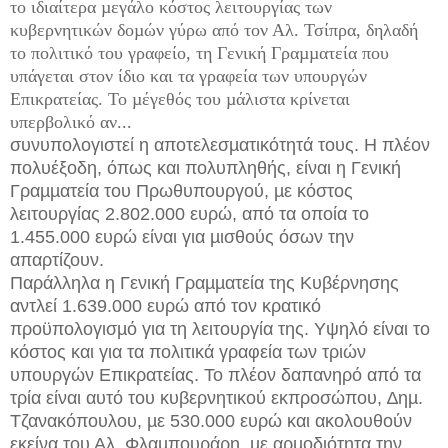
το ιδιαίτερα µεγάλο κόστος λειτουργίας των
κυβερνητικών δοµών γύρω από τον Αλ. Τσίπρα, δηλαδή
το πολιτικό του γραφείο, τη Γενική Γραµµατεία που
υπάγεται στον ίδιο και τα γραφεία των υπουργών
Επικρατείας. Το µέγεθός του µάλιστα κρίνεται
υπερβολικό αν...
συνυπολογιστεί η αποτελεσµατικότητά τους. Η πλέον
πολυέξοδη, όπως και πολυπληθής, είναι η Γενική
Γραµµατεία του Πρωθυπουργού, µε κόστος
λειτουργίας 2.802.000 ευρώ, από τα οποία το
1.455.000 ευρώ είναι για µισθούς όσων την
απαρτίζουν.
Παράλληλα η Γενική Γραµµατεία της Κυβέρνησης
αντλεί 1.639.000 ευρώ από τον κρατικό
προϋπολογισµό για τη λειτουργία της. Υψηλό είναι το
κόστος και για τα πολιτικά γραφεία των τριών
υπουργών Επικρατείας. Το πλέον δαπανηρό από τα
τρία είναι αυτό του κυβερνητικού εκπροσώπου, ∆ηµ.
Τζανακόπουλου, µε 530.000 ευρώ και ακολουθούν
εκείνα του Αλ. Φλαµπουράρη, µε αρµοδιότητα την