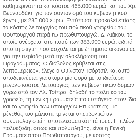
καθηµερινότητα και κόστος 465.000 ευρώ, και του Χρ.
Βερναρδάκη για τον συντονισµό του κυβερνητικού
έργου, µε 235.000 ευρώ. Εντύπωση προκαλεί επίσης
το κόστος λειτουργίας του πολιτικού γραφείου του
υφυπουργού παρά τω πρωθυπουργώ, ∆. Λιάκου, το
οποίο ανέρχεται στο ποσό των 383.000 ευρώ, ειδικά
από τη στιγµή που ασχολείται µε ζητήµατα οικονοµίας
για την περίοδο µετά την ολοκλήρωση του
Προγράµµατος. Ο διάβολος κρύβεται στις
λεπτοµέρειες», έλεγε ο Ουίνστον Τσόρτσιλ και αυτό
αποδεικνύεται για ακόµα µία φορά µε το ιδιαίτερα
µεγάλο κόστος λειτουργίας των κυβερνητικών δοµών
γύρω από τον Αλ. Τσίπρα, δηλαδή το πολιτικό του
γραφείο, τη Γενική Γραµµατεία που υπάγεται στον ίδιο
και τα γραφεία των υπουργών Επικρατείας. Το
µέγεθός του µάλιστα κρίνεται υπερβολικό αν
συνυπολογιστεί η αποτελεσµατικότητά τους. Η πλέον
πολυέξοδη, όπως και πολυπληθής, είναι η Γενική
Γραµµατεία του Πρωθυπουργού, µε κόστος