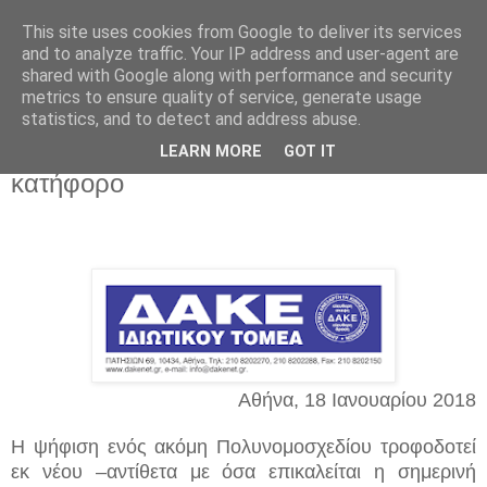
This site uses cookies from Google to deliver its services
and to analyze traffic. Your IP address and user-agent are
shared with Google along with performance and security
metrics to ensure quality of service, generate usage
statistics, and to detect and address abuse.
Πέμπτη 18 Ιανουαρίου 2018
Βάλτε τέλος στο θεσμικό & κοινωνικό
LEARN MORE
GOT IT
κατήφορο
Αθήνα, 18 Ιανουαρίου 2018
Η ψήφιση ενός ακόμη Πολυνομοσχεδίου τροφοδοτεί
εκ νέου –αντίθετα με όσα επικαλείται η σημερινή