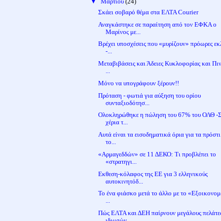
▼
Μαρτίου
(24)
Σκάει σοβαρό θέμα στα ΕΛΤΑ Courier
Αναγκάστηκε σε παραίτηση από τον ΕΦΚΑ ο
Μαρίνος με...
Βρέχει υποσχέσεις που «μυρίζουν» πρόωρες εκ
-...
Μεταβιβάσεις και Άδειες Κυκλοφορίας και Πι
...
Μόνο να υπογράφουν ξέρουν!!
Πρόταση - φωτιά για αύξηση του ορίου
συνταξιοδότησ...
Ολοκληρώθηκε η πώληση του 67% του ΟΛΘ -
χέρια τ...
Αυτά είναι τα εισοδηματικά όρια για τα πρόστ
το...
«Αρμαγεδδών» σε 11 ΔΕΚΟ: Τι προβλέπει το
«στρατηγι...
Εκθεση-κόλαφος της ΕΕ για 3 ελληνικούς
αυτοκινητόδ...
Το ένα φιάσκο μετά το άλλο με το «Εξοικονομ
...
Πώς ΕΛΤΑ και ΔΕΗ παίρνουν μεγάλους πελάτε
ιδιωτών...