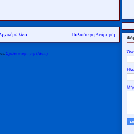
Αρχική σελίδα
Παλαιότερη Ανάρτηση
Φόρ
Όν
 σε:
Σχόλια ανάρτησης (Atom)
Ηλε
Μή