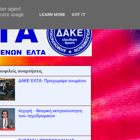
user-agent
erate usage
LEARN MORE
GOT IT
οφιλείς αναρτήσεις
ΔΑΚΕ ΕΛΤΑ: Προχωράμε ενωμένοι
Ισχυρή - θεσμική εκπροσώπηση
των ταχυδρομικών