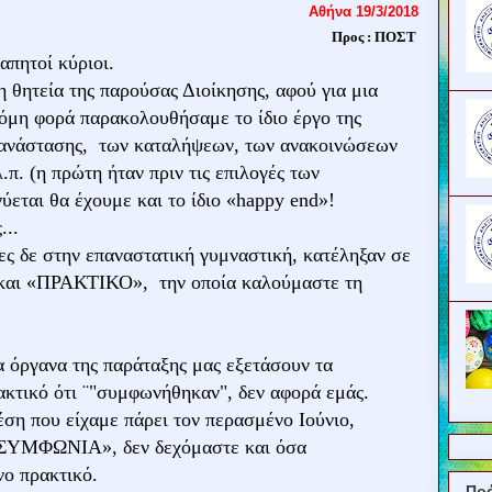
Αθήνα 19/3/2018
Προς : ΠΟΣΤ
απητοί κύριοι.
η θητεία της παρούσας Διοίκησης, αφού για μια
όμη φορά παρακολουθήσαμε το ίδιο έργο της
ανάστασης, των καταλήψεων, των ανακοινώσεων
λ.π. (η πρώτη ήταν πριν τις επιλογές των
ύεται θα έχουμε και το ίδιο «happy end»!
...
ς δε στην επαναστατική γυμναστική, κατέληξαν σε
 και «ΠΡΑΚΤΙΚΟ», την οποία καλούμαστε τη
 όργανα της παράταξης μας εξετάσουν τα
ακτικό ότι ¨"συμφωνήθηκαν", δεν αφορά εμάς.
ση που είχαμε πάρει τον περασμένο Ιούνιο,
 ΣΥΜΦΩΝΙΑ», δεν δεχόμαστε και όσα
νο πρακτικό.
Πρ