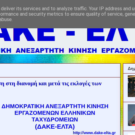
deliver its services and to analyze traffic. Your IP address and 
formance and security metrics to ensure quality of service, gen
abuse.
Δημ
 στη διανομή και μετά τις εκλογές των
ΔΗΜΟΚΡΑΤΙΚΗ ΑΝΕΞΑΡΤΗΤΗ ΚΙΝΗΣΗ
ΕΡΓΑΖΟΜΕΝΩΝ
ΕΛΛΗΝΙΚΩΝ
ΤΑΧΥΔΡΟΜΕΙΩΝ
(ΔΑΚΕ-ΕΛΤΑ)
http
://
www
.
dake
-
elta
.
gr