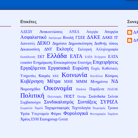
Ετικέτες
Συνε
Ανακοινώσεις
Απεργία
ΑΔΕΔΥ
ΑΝΕΛ
Ανεργία
Δ
Ασφαλιστικό
ΔΑΚΕ
Βουλή
ΓΣΕΕ
ΔΑΚΕ ΙΤ
Αφιέρωμα
Δ
ΔΕΚΟ
Δημόσιο
Δημοσκόπηση
Διεθνής τύπος
Δανειστές
Εκλογές
Δικαιοσύνη
ΔΝΤ
Εκλογική Αλληλογραφία
Ελλάδα
ΕΛΤΑ
ΕΛΤΑ
ΕΚΤ
Εκπαίδευση
ΕΛΤΑ Ενέργεια
Επιχειρήσεις
courier
Ενημέρωση
Επικαιρότητα
Επιστήμη
Εργαζόμενοι
Εργασιακά
Ευρώπη
Ευχές
Καθολικές
Κοινωνία
Καιρός
Κόσμος
Υπηρεσίες
ΚΚΕ
Κονδύλια
Κυβέρνηση
Μέτρα
ΝΔ
ΜΜΜ
Μνημόνιο
ΜΜΕ
Οικονομία
Νομοσχέδιο
Παράξενα
Παιδεία
ΠΑΣΟΚ
Πολιτική
ΠΟΣΤ
Σκάνδαλα
Σκίτσα
Πολιτισμός
Ποτάμι
Συνδικαλισμός
Συντάξεις
ΣΥΡΙΖΑ
Συμβασιούχοι
Ταχυμεταφορές
Τεχνολογία
Τροικα
Σωματεία
Ταμεία
Τουρισμός
Φορολογικά
Υγεία
Φόροι
Υπερταμείο
Φωτογραφία
Χαράτσι
Χρέος
Eurogroup
ESM
Grexit