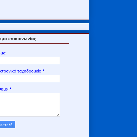
μα επικοινωνίας
ομα
κτρονικό ταχυδρομείο
*
νυμα
*