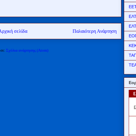
ΕΕ
ΕΛ
ΕΛ
Αρχική σελίδα
Παλαιότερη Ανάρτηση
ΕΟ
ΚΕ
 σε:
Σχόλια ανάρτησης (Atom)
ΤΑ
ΤΕΑ
Εορ