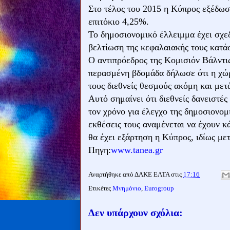
Στο τέλος του 2015 η Κύπρος εξέδωσε
επιτόκιο 4,25%.
Το δημοσιονομικό έλλειμμα έχει σχεδ
βελτίωση της κεφαλαιακής τους κατάσ
Ο αντιπρόεδρος της Κομισιόν Βάλντι
περασμένη βδομάδα δήλωσε ότι η χώ
τους διεθνείς θεσμούς ακόμη και μετ
Αυτό σημαίνει ότι διεθνείς δανειστέ
τον χρόνο για έλεγχο της δημοσιονομ
εκθέσεις τους αναμένεται να έχουν κά
θα έχει εξάρτηση η Κύπρος, ιδίως με
Πηγη:
www.tanea.gr
Αναρτήθηκε από
ΔΑΚΕ ΕΛΤΑ
στις
17:16
Ετικέτες
Μνημόνιο
,
Eurogroup
Δεν υπάρχουν σχόλια: