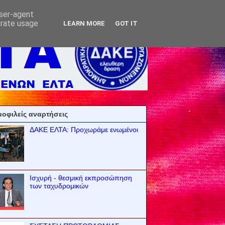
user-agent
erate usage
LEARN MORE
GOT IT
οφιλείς αναρτήσεις
ΔΑΚΕ ΕΛΤΑ: Προχωράμε ενωμένοι
Ισχυρή - θεσμική εκπροσώπηση
των ταχυδρομικών