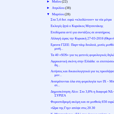
►
Μαΐου
(22)
►
Απριλίου
(38)
▼
Μαρτίου
(28)
Στα 5,4 δισ. ευρώ «κλειδώνουν» τα νέα μέτρα
Εκλογές ζητά ο Κυριάκος Μητσοτάκης
Επιδόματα αντί για συντάξεις σε αναπήρους
Αλλαγή ώρας την Κυριακή 27-03-2016 (Θεριν
Ερευνα ΓΣΕΕ: Παρτ-τάιμ δουλειά, μισός μισθό
μισή...
Τα 40 «SOS» για τις φετινές φορολογικές δηλ
Αφρικανική σκόνη στην Ελλάδα: οι επιπτώσει
δη...
Αιτήσεις και δικαιολογητικά για τις προσλήψε
μον...
Ανατρέπονται όλα στη φορολογία των ΙΧ – Μπ
στ...
Δημοσκόπηση Alco: Στο 3,8% η διαφορά ΝΔ 
ΣΥΡΙΖΑ
Φοροεπιδρομή ακόμη και σε μισθούς 650 ευρ
«Ωρα της Γης» απόψε στις 20.30