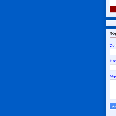
Φόρ
Όν
Ηλε
Μή