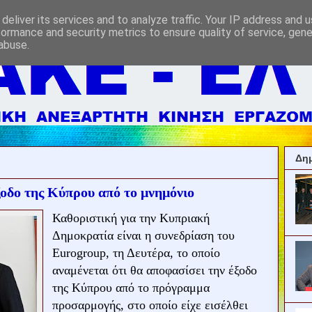
deliver its services and to analyze traffic. Your IP address and 
formance and security metrics to ensure quality of service, gen
abuse.
Δημ
ξοδο της Κύπρου από το μνημόνιο
Καθοριστική για την Κυπριακή
Δημοκρατία είναι η συνεδρίαση του
Eurogroup, τη Δευτέρα, το οποίο
αναμένεται ότι θα αποφασίσει την έξοδο
της Κύπρου από το πρόγραμμα
προσαρμογής, στο οποίο είχε εισέλθει