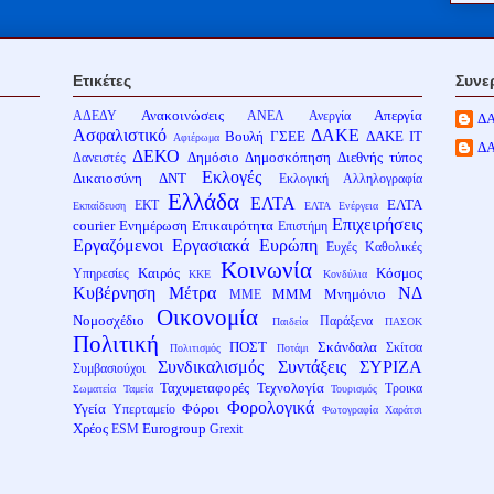
Ετικέτες
Συνε
Ανακοινώσεις
Απεργία
ΑΔΕΔΥ
ΑΝΕΛ
Ανεργία
Δ
Ασφαλιστικό
ΔΑΚΕ
Βουλή
ΓΣΕΕ
ΔΑΚΕ ΙΤ
Αφιέρωμα
Δ
ΔΕΚΟ
Δημόσιο
Δημοσκόπηση
Διεθνής τύπος
Δανειστές
Εκλογές
Δικαιοσύνη
ΔΝΤ
Εκλογική Αλληλογραφία
Ελλάδα
ΕΛΤΑ
ΕΛΤΑ
ΕΚΤ
Εκπαίδευση
ΕΛΤΑ Ενέργεια
Επιχειρήσεις
courier
Ενημέρωση
Επικαιρότητα
Επιστήμη
Εργαζόμενοι
Εργασιακά
Ευρώπη
Ευχές
Καθολικές
Κοινωνία
Καιρός
Κόσμος
Υπηρεσίες
ΚΚΕ
Κονδύλια
Κυβέρνηση
Μέτρα
ΝΔ
ΜΜΜ
Μνημόνιο
ΜΜΕ
Οικονομία
Νομοσχέδιο
Παράξενα
Παιδεία
ΠΑΣΟΚ
Πολιτική
ΠΟΣΤ
Σκάνδαλα
Σκίτσα
Πολιτισμός
Ποτάμι
Συνδικαλισμός
Συντάξεις
ΣΥΡΙΖΑ
Συμβασιούχοι
Ταχυμεταφορές
Τεχνολογία
Τροικα
Σωματεία
Ταμεία
Τουρισμός
Φορολογικά
Υγεία
Φόροι
Υπερταμείο
Φωτογραφία
Χαράτσι
Χρέος
Eurogroup
ESM
Grexit