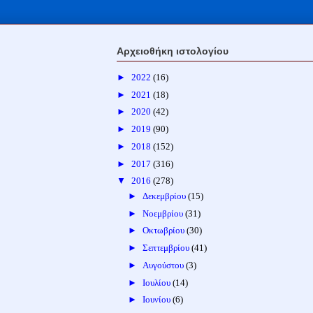
Αρχειοθήκη ιστολογίου
►
2022
(16)
►
2021
(18)
►
2020
(42)
►
2019
(90)
►
2018
(152)
►
2017
(316)
▼
2016
(278)
►
Δεκεμβρίου
(15)
►
Νοεμβρίου
(31)
►
Οκτωβρίου
(30)
►
Σεπτεμβρίου
(41)
►
Αυγούστου
(3)
►
Ιουλίου
(14)
►
Ιουνίου
(6)