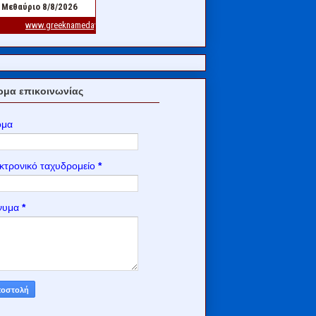
μα επικοινωνίας
ομα
κτρονικό ταχυδρομείο
*
νυμα
*