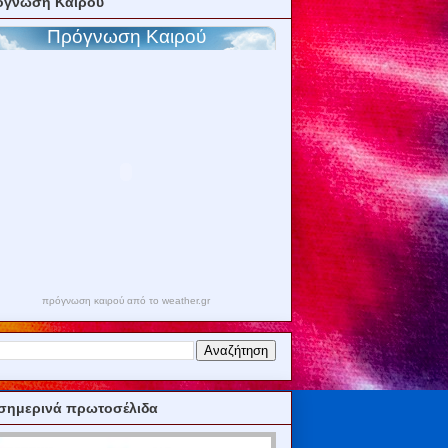
όγνωση Καιρού
πρόγνωση καιρού από το weather.gr
σημερινά πρωτοσέλιδα