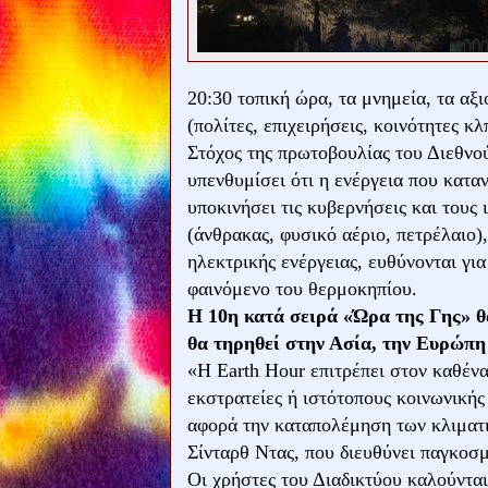
20:30 τοπική ώρα, τα μνημεία, τα αξ
(πολίτες, επιχειρήσεις, κοινότητες κ
Στόχος της πρωτοβουλίας του Διεθνο
υπενθυμίσει ότι η ενέργεια που καταν
υποκινήσει τις κυβερνήσεις και τους 
(άνθρακας, φυσικό αέριο, πετρέλαιο)
ηλεκτρικής ενέργειας, ευθύνονται γι
φαινόμενο του θερμοκηπίου.
Η 10η κατά σειρά «Ώρα της Γης» θα
θα τηρηθεί στην Ασία, την Ευρώπη
«Η Earth Hour επιτρέπει στον καθένα
εκστρατείες ή ιστότοπους κοινωνικής
αφορά την καταπολέμηση των κλιματ
Σίνταρθ Ντας, που διευθύνει παγκοσ
Οι χρήστες του Διαδικτύου καλούντα