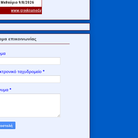
μα επικοινωνίας
ομα
κτρονικό ταχυδρομείο
*
νυμα
*