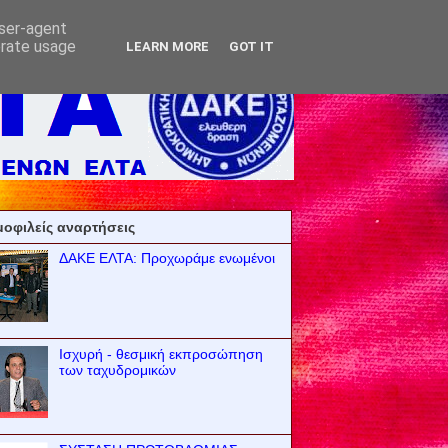
user-agent
erate usage
LEARN MORE
GOT IT
οφιλείς αναρτήσεις
ΔΑΚΕ ΕΛΤΑ: Προχωράμε ενωμένοι
Ισχυρή - θεσμική εκπροσώπηση
των ταχυδρομικών