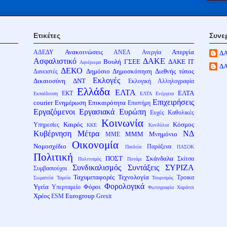
Ετικέτες
Συνε
Ανακοινώσεις
Απεργία
ΑΔΕΔΥ
ΑΝΕΛ
Ανεργία
Δ
Ασφαλιστικό
ΔΑΚΕ
Βουλή
ΓΣΕΕ
ΔΑΚΕ ΙΤ
Αφιέρωμα
Δ
ΔΕΚΟ
Δημόσιο
Δημοσκόπηση
Διεθνής τύπος
Δανειστές
Εκλογές
Δικαιοσύνη
ΔΝΤ
Εκλογική Αλληλογραφία
Ελλάδα
ΕΛΤΑ
ΕΛΤΑ
ΕΚΤ
Εκπαίδευση
ΕΛΤΑ Ενέργεια
Επιχειρήσεις
courier
Ενημέρωση
Επικαιρότητα
Επιστήμη
Εργαζόμενοι
Εργασιακά
Ευρώπη
Ευχές
Καθολικές
Κοινωνία
Καιρός
Κόσμος
Υπηρεσίες
ΚΚΕ
Κονδύλια
Κυβέρνηση
Μέτρα
ΝΔ
ΜΜΜ
Μνημόνιο
ΜΜΕ
Οικονομία
Νομοσχέδιο
Παράξενα
Παιδεία
ΠΑΣΟΚ
Πολιτική
ΠΟΣΤ
Σκάνδαλα
Σκίτσα
Πολιτισμός
Ποτάμι
Συνδικαλισμός
Συντάξεις
ΣΥΡΙΖΑ
Συμβασιούχοι
Ταχυμεταφορές
Τεχνολογία
Τροικα
Σωματεία
Ταμεία
Τουρισμός
Φορολογικά
Υγεία
Φόροι
Υπερταμείο
Φωτογραφία
Χαράτσι
Χρέος
Eurogroup
ESM
Grexit