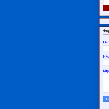
Φόρ
Όν
Ηλε
Μή