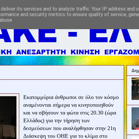
deliver its services and to analyze traffic. Your IP address and 
formance and security metrics to ensure quality of service, gen
abuse.
Δημ
0
Εκατομμύρια άνθρωποι σε όλο τον κόσμο
αναμένονται σήμερα να κινητοποιηθούν
και να σβήσουν τα φώτα στις 20.30 (ώρα
Ελλάδος) για την τήρηση των
δεσμεύσεων που αναλήφθησαν στην 21η
Διάσκεψη του ΟΗΕ για το κλίμα στο