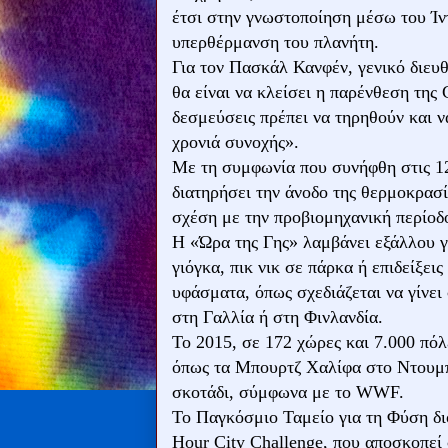
έτσι στην γνωστοποίηση μέσω του Ίν
υπερθέρμανση του πλανήτη.
Για τον Πασκάλ Κανφέν, γενικό διευ
θα είναι να κλείσει η παρένθεση της
δεσμεύσεις πρέπει να τηρηθούν και ν
χρονιά συνοχής».
Με τη συμφωνία που συνήφθη στις 12
διατηρήσει την άνοδο της θερμοκρασ
σχέση με την προβιομηχανική περίοδ
Η «Ώρα της Γης» λαμβάνει εξάλλου γ
γιόγκα, πικ νικ σε πάρκα ή επιδείξε
υφάσματα, όπως σχεδιάζεται να γίνει
στη Γαλλία ή στη Φινλανδία.
Το 2015, σε 172 χώρες και 7.000 πόλ
όπως τα Μπουρτζ Χαλίφα στο Ντουμπ
σκοτάδι, σύμφωνα με το WWF.
Το Παγκόσμιο Ταμείο για τη Φύση δι
Hour City Challenge, που αποσκοπεί