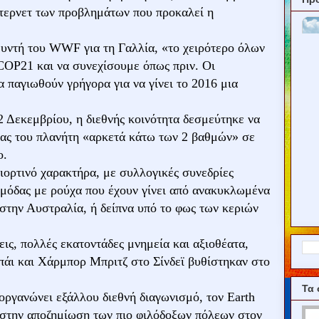
τερνετ των προβλημάτων που προκαλεί η
θυντή του WWF για τη Γαλλία, «το χειρότερο όλων
 COP21 και να συνεχίσουμε όπως πριν. Οι
α παγιωθούν γρήγορα για να γίνει το 2016 μια
 Δεκεμβρίου, η διεθνής κοινότητα δεσμεύτηκε να
ίας του πλανήτη «αρκετά κάτω των 2 βαθμών» σε
ο.
ιορτινό χαρακτήρα, με συλλογικές συνεδρίες
ις μόδας με ρούχα που έχουν γίνει από ανακυκλωμένα
 στην Αυστραλία, ή δείπνα υπό το φως των κεριών
εις, πολλές εκατοντάδες μνημεία και αξιοθέατα,
άι και Χάρμπορ Μπριτζ στο Σίνδεϊ βυθίστηκαν στο
Τα 
οργανώνει εξάλλου διεθνή διαγωνισμό, τον Earth
 στην αποζημίωση των πιο φιλόδοξων πόλεων στον