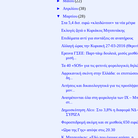
►
Μαΐου
(22)
►
Απριλίου
(38)
▼
Μαρτίου
(28)
Στα 5,4 δισ. ευρώ «κλειδώνουν» τα νέα μέτρα
Εκλογές ζητά ο Κυριάκος Μητσοτάκης
Επιδόματα αντί για συντάξεις σε αναπήρους
Αλλαγή ώρας την Κυριακή 27-03-2016 (Θεριν
Ερευνα ΓΣΕΕ: Παρτ-τάιμ δουλειά, μισός μισθό
μισή...
Τα 40 «SOS» για τις φετινές φορολογικές δηλ
Αφρικανική σκόνη στην Ελλάδα: οι επιπτώσει
δη...
Αιτήσεις και δικαιολογητικά για τις προσλήψε
μον...
Ανατρέπονται όλα στη φορολογία των ΙΧ – Μπ
στ...
Δημοσκόπηση Alco: Στο 3,8% η διαφορά ΝΔ 
ΣΥΡΙΖΑ
Φοροεπιδρομή ακόμη και σε μισθούς 650 ευρ
«Ωρα της Γης» απόψε στις 20.30
Κ. Μητσοτάκης: «Εδώ που έχουμε φτάσει, η