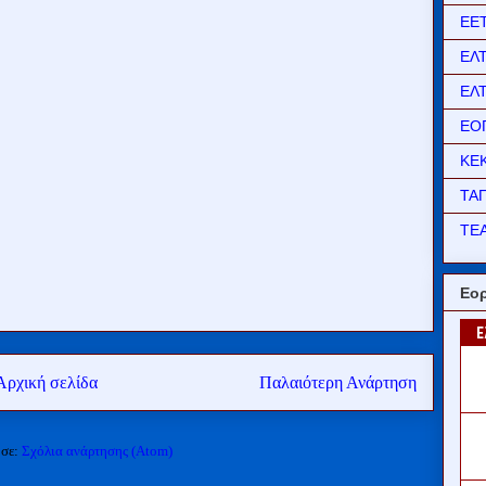
ΕΕ
ΕΛ
ΕΛ
ΕΟ
ΚΕ
ΤΑ
ΤΕΑ
Εορ
Αρχική σελίδα
Παλαιότερη Ανάρτηση
 σε:
Σχόλια ανάρτησης (Atom)