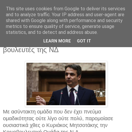
This site uses cookies from Google to deliver its services
and to analyze traffic. Your IP address and user-agent are
shared with Google along with performance and security
metrics to ensure quality of service, generate usage
statistics, and to detect and address abuse.
Πέμπτη 3 Μαρτίου 2016
«Kαμπανάκια» από τον Κυριάκο στους
LEARN MORE
GOT IT
βουλευτές της ΝΔ
Με ασύντακτη ομάδα που δεν έχει πνεύμα
ομαδικότητας ούτε λίγο ούτε πολύ, παρομοίασε
ουσιαστικά χθες ο Κυριάκος Μητσοτάκης την
Κοινοβουλευτική Ομάδα της Ν.Δ