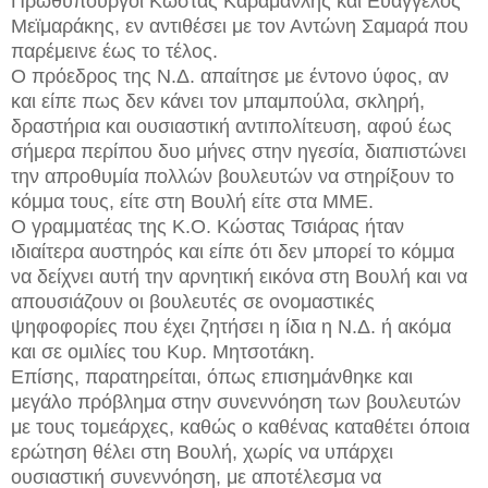
Πρωθυπουργοί Κώστας Καραμανλής και Ευάγγελος
Μεϊμαράκης, εν αντιθέσει με τον Αντώνη Σαμαρά που
παρέμεινε έως το τέλος.
Ο πρόεδρος της Ν.Δ. απαίτησε με έντονο ύφος, αν
και είπε πως δεν κάνει τον μπαμπούλα, σκληρή,
δραστήρια και ουσιαστική αντιπολίτευση, αφού έως
σήμερα περίπου δυο μήνες στην ηγεσία, διαπιστώνει
την απροθυμία πολλών βουλευτών να στηρίξουν το
κόμμα τους, είτε στη Βουλή είτε στα ΜΜΕ.
Ο γραμματέας της Κ.Ο. Κώστας Τσιάρας ήταν
ιδιαίτερα αυστηρός και είπε ότι δεν μπορεί το κόμμα
να δείχνει αυτή την αρνητική εικόνα στη Βουλή και να
απουσιάζουν οι βουλευτές σε ονομαστικές
ψηφοφορίες που έχει ζητήσει η ίδια η Ν.Δ. ή ακόμα
και σε ομιλίες του Κυρ. Μητσοτάκη.
Επίσης, παρατηρείται, όπως επισημάνθηκε και
μεγάλο πρόβλημα στην συνεννόηση των βουλευτών
με τους τομεάρχες, καθώς ο καθένας καταθέτει όποια
ερώτηση θέλει στη Βουλή, χωρίς να υπάρχει
ουσιαστική συνεννόηση, με αποτέλεσμα να