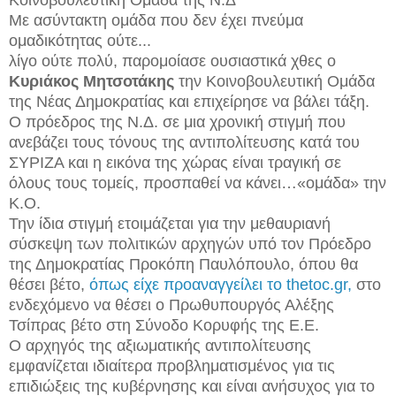
Με ασύντακτη ομάδα που δεν έχει πνεύμα
ομαδικότητας ούτε...
λίγο ούτε πολύ, παρομοίασε ουσιαστικά χθες ο
Κυριάκος Μητσοτάκης
την Κοινοβουλευτική Ομάδα
της Νέας Δημοκρατίας και επιχείρησε να βάλει τάξη.
Ο πρόεδρος της Ν.Δ. σε μια χρονική στιγμή που
ανεβάζει τους τόνους της αντιπολίτευσης κατά του
ΣΥΡΙΖΑ και η εικόνα της χώρας είναι τραγική σε
όλους τους τομείς, προσπαθεί να κάνει…«ομάδα» την
Κ.Ο.
Την ίδια στιγμή ετοιμάζεται για την μεθαυριανή
σύσκεψη των πολιτικών αρχηγών υπό τον Πρόεδρο
της Δημοκρατίας Προκόπη Παυλόπουλο, όπου θα
θέσει βέτο,
όπως είχε προαναγγείλει το thetoc.gr,
στο
ενδεχόμενο να θέσει ο Πρωθυπουργός Αλέξης
Τσίπρας βέτο στη Σύνοδο Κορυφής της Ε.Ε.
Ο αρχηγός της αξιωματικής αντιπολίτευσης
εμφανίζεται ιδιαίτερα προβληματισμένος για τις
επιδιώξεις της κυβέρνησης και είναι ανήσυχος για το